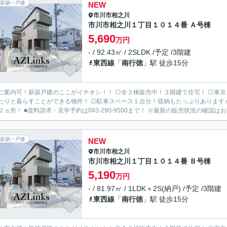
新築一戸建
NEW
市川市
相之川
市川市相之川１丁目１０１４番 Ａ号棟
5,690
万円
- / 92.43㎡ / 2SLDK /予定 /3階建
東西線
「
南行徳
」駅 徒歩15分
ご案内可！新築戸建のここがイチオシ！！ ◎全２棟販売中！３階建て住宅！ ◎東京
たりと暮らすことができる物件！ ◎駐車スペース１台分！収納もたっぷりあります♪
２ヵ所！ ■資料請求・見学予約は043-290-9500まで！ ※最新の販売状況の確認はお
新築一戸建
NEW
市川市
相之川
市川市相之川１丁目１０１４番 Ｂ号棟
5,190
万円
- / 81.97㎡ / 1LDK＋2S(納戸) /予定 /3階建
東西線
「
南行徳
」駅 徒歩15分