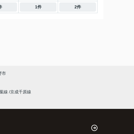
件
1件
2件
野市
千葉線
京成千原線