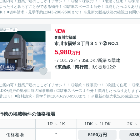
ご案内可！新築戸建のここがイチオシ！！ ◎全２棟販売中！３階建て住宅！ ◎東京
ゆったりと暮らすことができる物件！ ◎駐車スペース１台分！収納もたっぷりありま
DK！ ■資料請求・見学予約は043-290-9500まで！ ※最新の販売状況の確認はお問い
新築一戸建
NEW
市川市
福栄
市川市福栄３丁目３１７② NO.1
5,980
万円
- / 101.72㎡ / 3SLDK /新築 /3階建
東西線
「
南行徳
」駅 徒歩12分
ご案内可！新築戸建のここがイチオシ！！ ◎最終１棟販売中！３階建て住宅！ ◎東
LDK+納戸の奥様目線の家事動線♪ ◎駐車スペース１台分！収納もたっぷりあります
階LDK！ ■資料請求・見学予約は043-290-9500まで！ ※最新の販売状況の確認はお
行徳の掲載物件の価格相場
1R ～ 1K
1DK ～ 1LDK
2K ～ 
-
価格相場
5190万円
538