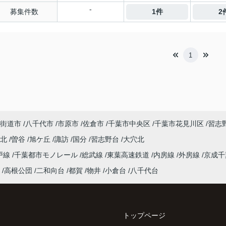
-
募集件数
1件
2
1
街道市
八千代市
市原市
佐倉市
千葉市中央区
千葉市花見川区
習志
台北
曽谷
旭ケ丘
諏訪
国分
習志野台
大穴北
戸線
千葉都市モノレール
総武線
東葉高速鉄道
内房線
外房線
京成
高根公団
二和向台
都賀
物井
小倉台
八千代台
トップページ