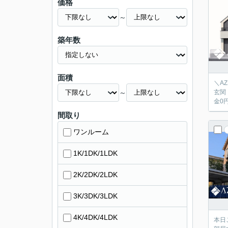
価格
～
築年数
面積
＼A
～
玄関
金0
間取り
ワンルーム
1K/1DK/1LDK
2K/2DK/2LDK
3K/3DK/3LDK
4K/4DK/4LDK
本日