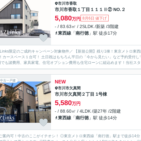
市川市
香取
市川市香取１丁目１１１Ⅱ② NO.２
5,080
8月6日 値下げ
万円
- / 83.63㎡ / 2SLDK /新築 /3階建
東西線
「
南行徳
」駅 徒歩17分
ZLinks限定のご成約キャンペーン対象物件／ 【新規公開】残り1棟！東京メトロ東
！カースペース１台可！ 土日祝はもちろん平日の「今から見たい」など予約受付し
円でも諸費用、家具家電、住宅オプション費用も住宅ローンに組込めます！当社スタッ
中古一戸建
NEW
市川市
欠真間
市川市欠真間２丁目 1号棟
5,580
万円
- / 88.60㎡ / 4LDK /築27年 /2階建
東西線
「
南行徳
」駅 徒歩14分
ご案内可！中古のここがイチオシ！ ◎東京メトロ東西線「南行徳」駅まで徒歩14分！