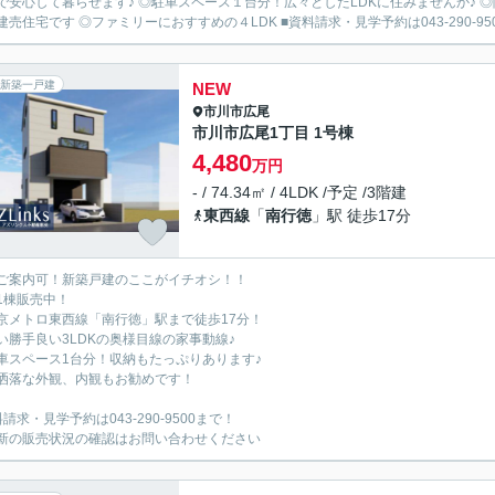
♪ ◎駐車スペース１台分！広々としたLDKに住みませんか♪ ◎陽当り・通風良好です！ ◎洗面脱衣所などの設備面で人気の
建売住宅です ◎ファミリーにおすすめの４LDK ■資料請求・見学予約は043-290-9500
新築一戸建
NEW
市川市
広尾
市川市広尾1丁目 1号棟
4,480
万円
- / 74.34㎡ / 4LDK /予定 /3階建
東西線
「
南行徳
」駅 徒歩17分
ご案内可！新築戸建のここがイチオシ！！
1棟販売中！
京メトロ東西線「南行徳」駅まで徒歩17分！
い勝手良い3LDKの奥様目線の家事動線♪
車スペース1台分！収納もたっぷりあります♪
洒落な外観、内観もお勧めです！
請求・見学予約は043-290-9500まで！
新の販売状況の確認はお問い合わせください