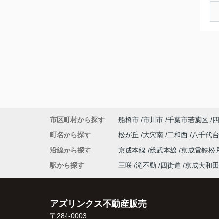
市区町村から探す
船橋市
市川市
千葉市若葉区
四
町名から探す
松が丘
大穴南
二和西
八千代
沿線から探す
京成本線
総武本線
京成電鉄松
駅から探す
三咲
滝不動
四街道
京成大和田
アズリンクス不動産販売
〒284-0003