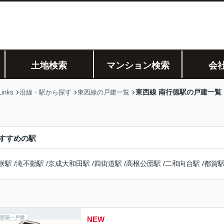
土地検索
マンション検索
会
東西線 南行徳駅の戸建一覧
nks
沿線・駅から探す
東西線の戸建一覧
すすめの駅
咲駅
/
滝不動駅
/
京成大和田駅
/
四街道駅
/
高根公団駅
/
二和向台駅
/
都賀
新築一戸建
NEW