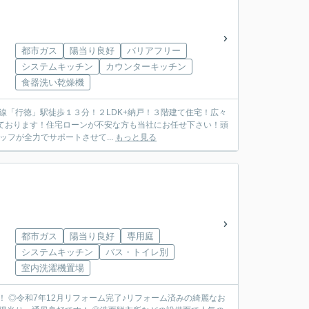
都市ガス
陽当り良好
バリアフリー
システムキッチン
カウンターキッチン
食器洗い乾燥機
西線「行徳」駅徒歩１３分！２LDK+納戸！３階建て住宅！広々
ております！住宅ローンが不安な方も当社にお任せ下さい！頭
フが全力でサポートさせて...
もっと見る
都市ガス
陽当り良好
専用庭
システムキッチン
バス・トイレ別
室内洗濯機置場
 ◎令和7年12月リフォーム完了♪リフォーム済みの綺麗なお