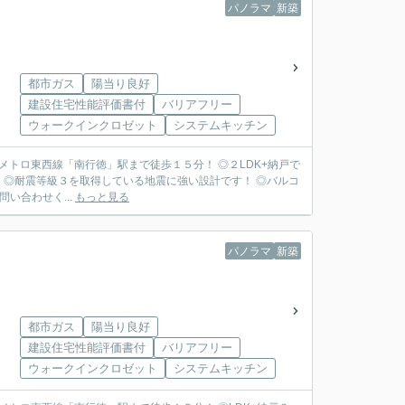
パノラマ
新築
都市ガス
陽当り良好
建設住宅性能評価書付
バリアフリー
ウォークインクロゼット
システムキッチン
メトロ東西線「南行徳」駅まで徒歩１５分！ ◎２LDK+納戸で
 ◎耐震等級３を取得している地震に強い設計です！ ◎バルコ
問い合わせく...
もっと見る
パノラマ
新築
都市ガス
陽当り良好
建設住宅性能評価書付
バリアフリー
ウォークインクロゼット
システムキッチン