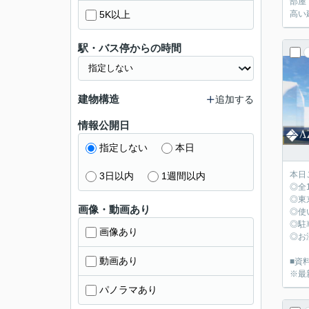
部屋で安心して暮らせます
5K以上
高い
駅・バス停からの時間
建物構造
追加する
情報公開日
指定しない
本日
本日
3日以内
1週間以内
◎全
◎東
画像・動画あり
◎使
◎駐
画像あり
◎お
動画あり
■資料
※最
パノラマあり