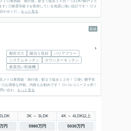
メトロ東西線「南行徳」駅まで徒歩１５分！ ◎LDK+納戸２ヵ
す♪ ◎耐震等級３を取得している地震に強い設計です！ ◎２
合わせくだ...
もっと見る
新築
都市ガス
陽当り良好
バリアフリー
システムキッチン
カウンターキッチン
食器洗い乾燥機
京メトロ東西線「南行徳」駅まで徒歩１２分！ ◎使い勝手良
♪ ◎お洒落な外観、内観もお勧めです！ ◎バルコニー２ヵ所！
問い合わ...
もっと見る
2LDK
3K ～ 3LDK
4K ～ 4LDK以上
5万円
5980万円
5030万円