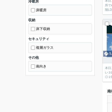
本日
冷暖房
所で
床暖房
階L
収納
床下収納
セキュリティ
複層ガラス
その他
南向き
本日
い３
◎２
南