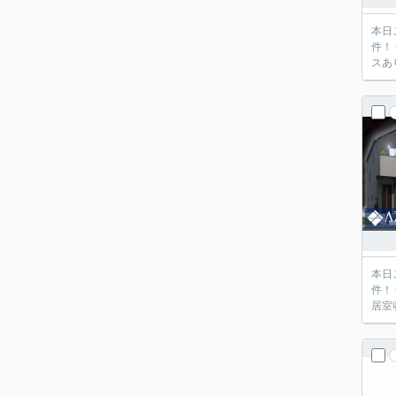
本日
件！
スあ
本日
件！
居室