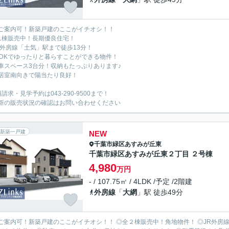
ご案内可！新築戸建のここがイチオシ！！
1棟販売中！長期優良住宅！
R外房線「土気」駅まで徒歩13分！
LDKでゆったりと暮らすことができる物件！
車スペース3台分！収納もたっぷりあります♪
居室南向きで陽当たり良好！
請求・見学予約は043-290-9500まで！
新の販売状況の確認はお問い合わせください
新築一戸建
NEW
千葉市緑区
あすみが丘東
千葉市緑区あすみが丘東２丁目 ２号棟
4,980
万円
- / 107.75㎡ / 4LDK /予定 /2階建
外房線
「
大網
」駅 徒歩49分
ご案内可！新築戸建のここがイチオシ！！ ◎全２棟販売中！角地物件！ ◎JR外房線