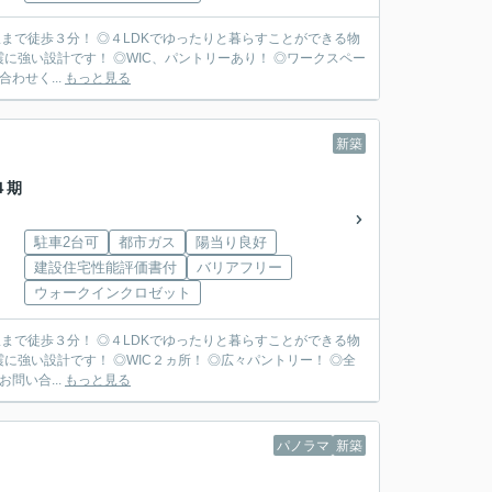
まで徒歩３分！ ◎４LDKでゆったりと暮らすことができる物
に強い設計です！ ◎WIC、パントリーあり！ ◎ワークスペー
わせく...
もっと見る
新築
４期
駐車2台可
都市ガス
陽当り良好
建設住宅性能評価書付
バリアフリー
ウォークインクロゼット
まで徒歩３分！ ◎４LDKでゆったりと暮らすことができる物
に強い設計です！ ◎WIC２ヵ所！ ◎広々パントリー！ ◎全
問い合...
もっと見る
パノラマ
新築