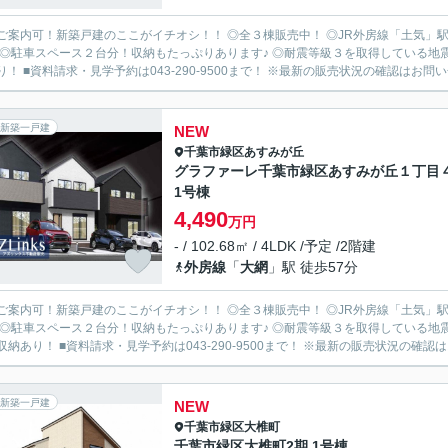
ご案内可！新築戸建のここがイチオシ！！ ◎全３棟販売中！ ◎JR外房線「土気」駅
 ◎駐車スペース２台分！収納もたっぷりあります♪ ◎耐震等級３を取得している地震
り！ ■資料請求・見学予約は043-290-9500まで！ ※最新の販売状況の確認はお問い合
新築一戸建
NEW
千葉市緑区
あすみが丘
グラファーレ千葉市緑区あすみが丘１丁目
1号棟
4,490
万円
- / 102.68㎡ / 4LDK /予定 /2階建
外房線
「
大網
」駅 徒歩57分
ご案内可！新築戸建のここがイチオシ！！ ◎全３棟販売中！ ◎JR外房線「土気」駅
 ◎駐車スペース２台分！収納もたっぷりあります♪ ◎耐震等級３を取得している地震
収納あり！ ■資料請求・見学予約は043-290-9500まで！ ※最新の販売状況の確認はお
新築一戸建
NEW
千葉市緑区
大椎町
千葉市緑区大椎町2期 1号棟