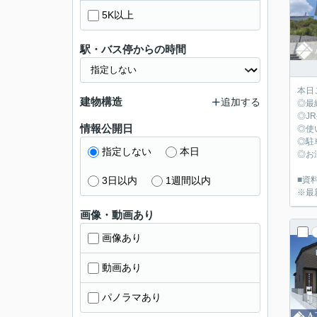
5K以上
駅・バス停からの時間
本日
建物構造
追加する
◎最
◎J
情報公開日
◎使
◎駐
指定しない
本日
◎お
3日以内
1週間以内
■資料
※最
画像・動画あり
画像あり
動画あり
パノラマあり