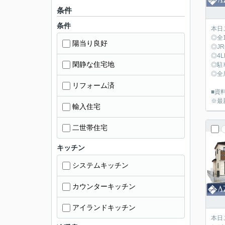
条件
条件
本日
◎全
陽当り良好
◎J
◎4
閑静な住宅地
◎駐
◎全
リフォーム済
■資料
※最
輸入住宅
二世帯住宅
キッチン
システムキッチン
カウンターキッチン
アイランドキッチン
本日