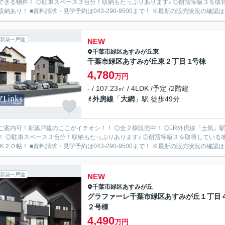
できる物件！ ◎駐車スペース３台分！収納もたっぷりあります♪ ◎耐震等級３を取得
収納あり！ ■資料請求・見学予約は043-290-9500まで！ ※最新の販売状況の確認はお
新築一戸建
NEW
千葉市緑区
あすみが丘東
千葉市緑区あすみが丘東２丁目 1号棟
4,780
万円
- / 107.23㎡ / 4LDK /予定 /2階建
外房線
「
大網
」駅 徒歩49分
ご案内可！新築戸建のここがイチオシ！！ ◎全２棟販売中！ ◎JR外房線「土気」駅
！ ◎駐車スペース３台分！収納もたっぷりあります♪ ◎耐震等級３を取得している
DK２０帖！ ■資料請求・見学予約は043-290-9500まで！ ※最新の販売状況の確認は
新築一戸建
NEW
千葉市緑区
あすみが丘
グラファーレ千葉市緑区あすみが丘１丁目
２号棟
4,490
万円