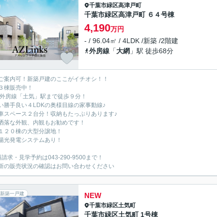
千葉市緑区
高津戸町
千葉市緑区高津戸町 ６４号棟
4,190
万円
- / 96.04㎡ / 4LDK /新築 /2階建
外房線
「
大網
」駅 徒歩68分
ご案内可！新築戸建のここがイチオシ！！
３棟販売中！
R外房線「土気」駅まで徒歩９分！
い勝手良い４LDKの奥様目線の家事動線♪
車スペース２台分！収納もたっぷりあります♪
洒落な外観、内観もお勧めです！
１２０棟の大型分譲地！
陽光発電システムあり！
請求・見学予約は043-290-9500まで！
新の販売状況の確認はお問い合わせください
新築一戸建
NEW
千葉市緑区
土気町
千葉市緑区土気町 1号棟