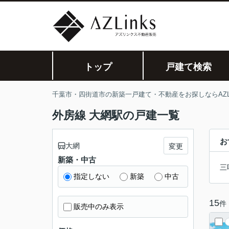
トップ
戸建て検索
千葉市・四街道市の新築一戸建て・不動産をお探しならAZLi
外房線 大網駅の戸建一覧
お
大網
変更
新築・中古
三
指定しない
新築
中古
15
件
販売中のみ表示