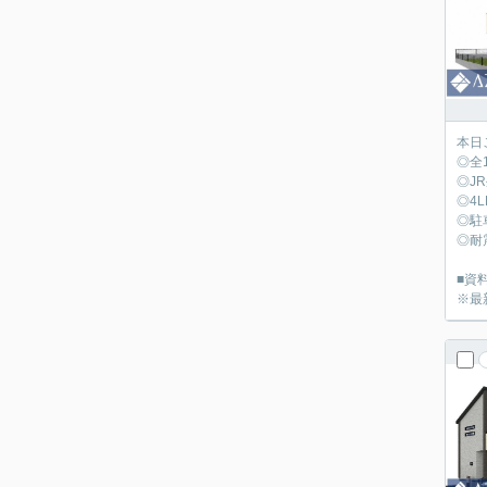
本日
◎全
◎J
◎4
◎駐
◎耐
■資料
※最