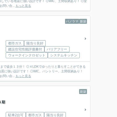
している地震に強い設計です！ ◎WIC、土間収納あり！ ◎全
問い合...
もっと見る
パノラマ
新築
都市ガス
陽当り良好
建設住宅性能評価書付
バリアフリー
ウォークインクロゼット
システムキッチン
まで徒歩１３分！ ◎４LDKでゆったりと暮らすことができる
地震に強い設計です！ ◎WIC、パントリー、土間収納あり！
お問い合...
もっと見る
新築
４期
駐車2台可
都市ガス
陽当り良好