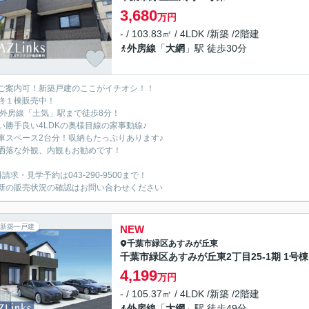
3,680
万円
- / 103.83㎡ / 4LDK /新築 /2階建
外房線
「
大網
」駅 徒歩30分
ご案内可！新築戸建のここがイチオシ！！
終１棟販売中！
R外房線「土気」駅まで徒歩8分！
い勝手良い4LDKの奥様目線の家事動線♪
車スペース2台分！収納もたっぷりあります♪
洒落な外観、内観もお勧めです！
請求・見学予約は043-290-9500まで！
新の販売状況の確認はお問い合わせください
新築一戸建
NEW
千葉市緑区
あすみが丘東
千葉市緑区あすみが丘東2丁目25-1期 1号棟
4,199
万円
- / 105.37㎡ / 4LDK /新築 /2階建
外房線
「
大網
」駅 徒歩49分