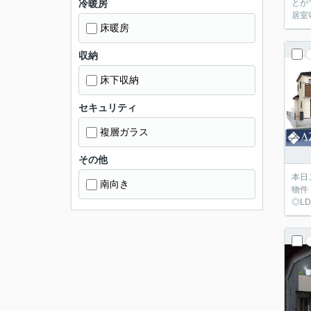
冷暖房
とが
居室
床暖房
収納
床下収納
セキュリティ
複層ガラス
その他
本日
南向き
物件
◎L