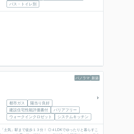
バス・トイレ別
パノラマ
新築
都市ガス
陽当り良好
建設住宅性能評価書付
バリアフリー
ウォークインクロゼット
システムキッチン
「土気」駅まで徒歩１３分！ ◎４LDKでゆったりと暮らすこ