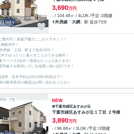
3,690
万円
- / 104.48㎡ / 4LDK /予定 /2階建
外房線
「
大網
」駅 徒歩73分
ご案内可！新築戸建のここがイチオシ！！
1棟販売中！
R外房線「土気」駅まで徒歩18分！
LDKでゆったりと暮らすことができる物件！
車スペース2台分！収納もたっぷりあります♪
震等級３を取得している地震に強い設計です！
請求・見学予約は043-290-9500まで！
新の販売状況の確認はお問い合わせください
新築一戸建
NEW
千葉市緑区
あすみが丘
千葉市緑区あすみが丘１丁目 ２号棟
3,890
万円
- / 96.88㎡ / 3LDK /予定 /2階建