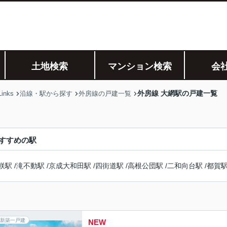
土地検索
マンション検索
会
外房線 大網駅の戸建一覧
nks
沿線・駅から探す
外房線の戸建一覧
すすめの駅
咲駅
/
滝不動駅
/
京成大和田駅
/
四街道駅
/
高根公団駅
/
二和向台駅
/
都賀
新築一戸建
NEW