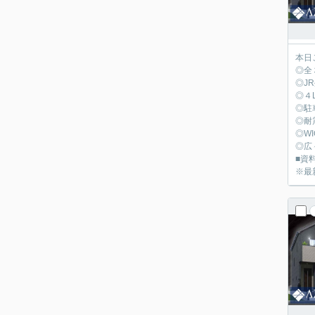
本日
◎全
◎J
◎４
◎駐
◎耐
◎W
◎広
■資料
※最