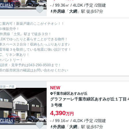
- / 99.36㎡ / 4LDK /予定 /2階建
外房線
「
大網
」駅 徒歩57分
ご案内可！新築戸建のここがイチオシ！！
３棟販売中！
R外房線「土気」駅まで徒歩３分！
LDKでゆったりと暮らすことができる物件！
車スペース２台分！収納もたっぷりあります♪
震等級３を取得している地震に強い設計です！
IC、リネン庫あり！
々パントリー！
請求・見学予約は043-290-9500まで！
新の販売状況の確認はお問い合わせください
新築一戸建
NEW
千葉市緑区
あすみが丘
グラファーレ千葉市緑区あすみが丘１丁目
３号棟
4,390
万円
- / 99.16㎡ / 4LDK /予定 /2階建
外房線
「
大網
」駅 徒歩57分