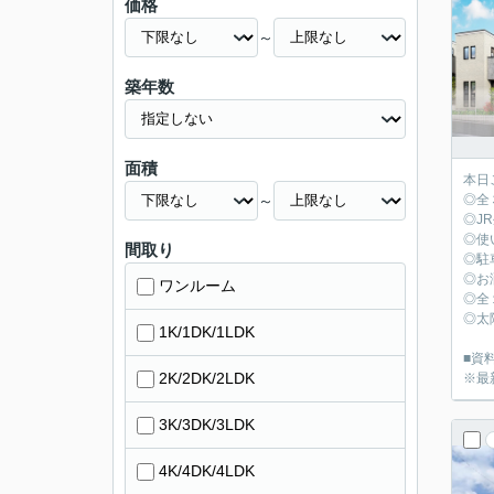
価格
～
築年数
面積
本日
～
◎全
◎J
◎使
間取り
◎駐
◎お
ワンルーム
◎全
◎太
1K/1DK/1LDK
■資料
2K/2DK/2LDK
※最
3K/3DK/3LDK
4K/4DK/4LDK