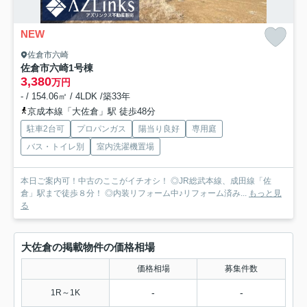
NEW
佐倉市六崎
佐倉市六崎
1号棟
3,380
万円
- / 154.06㎡ / 4LDK /築33年
京成本線「大佐倉」駅 徒歩48分
駐車2台可
プロパンガス
陽当り良好
専用庭
バス・トイレ別
室内洗濯機置場
本日ご案内可！中古のここがイチオシ！ ◎JR総武本線、成田線「佐
倉」駅まで徒歩８分！ ◎内装リフォーム中♪リフォーム済み...
もっと見
る
大佐倉の掲載物件の価格相場
価格相場
募集件数
-
-
1R～1K