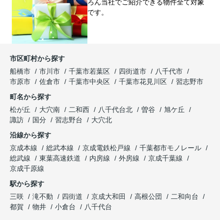
ろん当社でご紹介できる物件全て対象
です。
市区町村から探す
船橋市
市川市
千葉市若葉区
四街道市
八千代市
市原市
佐倉市
千葉市中央区
千葉市花見川区
習志野市
町名から探す
松が丘
大穴南
二和西
八千代台北
曽谷
旭ケ丘
諏訪
国分
習志野台
大穴北
沿線から探す
京成本線
総武本線
京成電鉄松戸線
千葉都市モノレール
総武線
東葉高速鉄道
内房線
外房線
京成千葉線
京成千原線
駅から探す
三咲
滝不動
四街道
京成大和田
高根公団
二和向台
都賀
物井
小倉台
八千代台