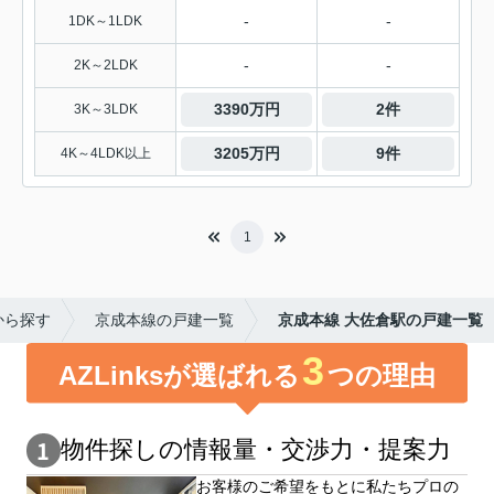
-
-
1DK～1LDK
-
-
2K～2LDK
3390万円
2件
3K～3LDK
3205万円
9件
4K～4LDK以上
1
から探す
京成本線の戸建一覧
京成本線 大佐倉駅の戸建一覧
3
AZLinksが選ばれる
つの理由
物件探しの情報量・交渉⼒・提案⼒
お客様のご希望をもとに私たちプロの