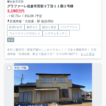
佐倉市宮前
グラファーレ佐倉市宮前３丁目１１期
２号棟
3,190
万円
- / 92.73㎡ / 3SLDK /予定
京成本線「大佐倉」駅 徒歩28分
駐車2台可
都市ガス
陽当り良好
バリアフリー
ウォークインクロゼット
システムキッチン
新築
本日ご案内可！新築戸建のここがイチオシ！！ ◎全２棟販売中！ ◎京
成本線「京成佐倉」駅まで徒歩５分！ ◎３LDK+納戸で...
もっと見る
中古一戸建