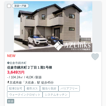
新築一戸建
NEW
佐倉市鏑木町
佐倉市鏑木町２丁目１期
1号棟
3,649
万円
- / 104.24㎡ / 4LDK /新築
京成本線「大佐倉」駅 徒歩45分
駐車2台可
都市ガス
陽当り良好
バリアフリー
ウォークインクロゼット
システムキッチン
新築