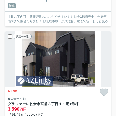
新築
本日ご案内可！新築戸建のここがイチオシ！！ ◎全1棟販売中！全居室
南向きで陽当たり良好！ ◎京成本線「京成佐倉」駅まで徒...
もっと見る
新築一戸建
NEW
佐倉市宮前
グラファーレ佐倉市宮前３丁目１１期
1号棟
3,590
万円
- / 91.49㎡ / 3LDK /予定