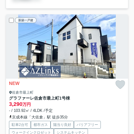
新築一戸建
NEW
佐倉市最上町
グラファーレ佐倉市最上町
1号棟
3,290
万円
- / 103.92㎡ / 4LDK /予定
京成本線「大佐倉」駅 徒歩35分
駐車2台可
都市ガス
陽当り良好
バリアフリー
ウォークインクロゼット
システムキッチン