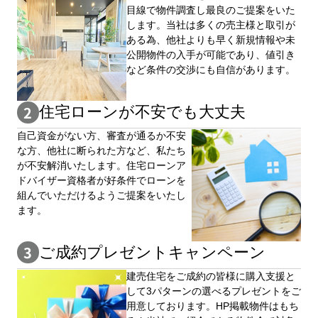
目線で物件調査し最良のご提案をいた
します。当社は多くの売主様と取引が
ある為、他社よりも早く新規情報や未
公開物件の⼊手が可能であり、値引き
など条件の交渉にも自信があります。
住宅ローンが不安でも大丈夫
自⼰資⾦がない⽅、審査が通るか不安
な⽅、他社に断られた⽅など、私たち
が不安解消いたします。住宅ローンア
ドバイザー資格者が好条件でローンを
組んでいただけるようご提案をいたし
ます。
ご成約プレゼントキャンペーン
建売住宅をご成約の皆様に購⼊⽀援と
して3パターンの選べるプレゼントをご
用意しております。HP掲載物件はもち