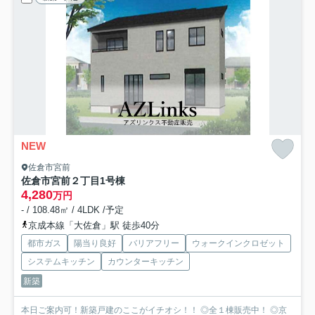
NEW
佐倉市宮前
佐倉市宮前２丁目
1号棟
4,280
万円
- / 108.48㎡ / 4LDK /予定
京成本線「大佐倉」駅 徒歩40分
都市ガス
陽当り良好
バリアフリー
ウォークインクロゼット
システムキッチン
カウンターキッチン
新築
本日ご案内可！新築戸建のここがイチオシ！！ ◎全１棟販売中！ ◎京