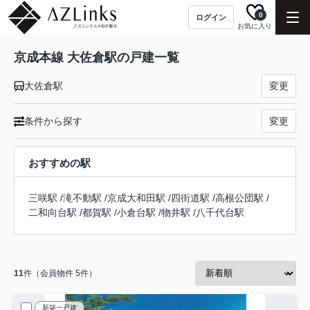
0
ログイン
お気に入り
京成本線 大佐倉駅の戸建一覧
大佐倉駅
変更
条件から探す
変更
おすすめの駅
三咲駅
/
滝不動駅
/
京成大和田駅
/
四街道駅
/
高根公団駅
/
二和向台駅
/
都賀駅
/
小倉台駅
/
物井駅
/
八千代台駅
11
件（会員物件 5件）
新築一戸建