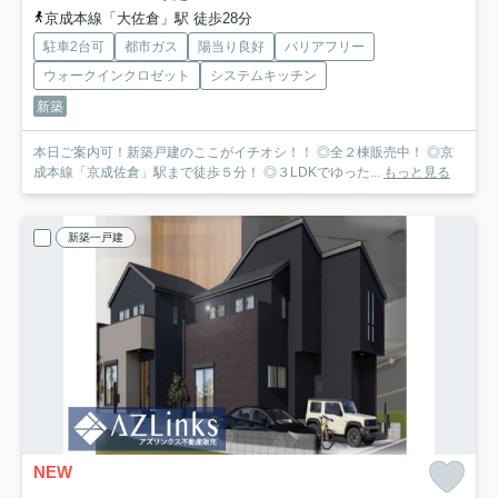
京成本線「大佐倉」駅 徒歩28分
駐車2台可
都市ガス
陽当り良好
バリアフリー
ウォークインクロゼット
システムキッチン
新築
本日ご案内可！新築戸建のここがイチオシ！！ ◎全２棟販売中！ ◎京
成本線「京成佐倉」駅まで徒歩５分！ ◎３LDKでゆった...
もっと見る
新築一戸建
NEW