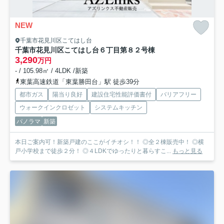
NEW
千葉市花見川区こてはし台
千葉市花見川区こてはし台６丁目第８
２号棟
3,290
万円
- / 105.98㎡ / 4LDK /新築
東葉高速鉄道「東葉勝田台」駅 徒歩39分
都市ガス
陽当り良好
建設住宅性能評価書付
バリアフリー
ウォークインクロゼット
システムキッチン
パノラマ
新築
本日ご案内可！新築戸建のここがイチオシ！！ ◎全２棟販売中！ ◎横
戸小学校まで徒歩２分！ ◎４LDKでゆったりと暮らすこ...
もっと見る