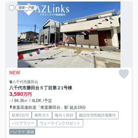
新築一戸建
NEW
八千代市勝田台
八千代市勝田台５丁目第２
1号棟
3,590
万円
- / 94.36㎡ / 4LDK /予定
東葉高速鉄道「東葉勝田台」駅 徒歩19分
駐車2台可
都市ガス
陽当り良好
建設住宅性能評価書付
バリアフリー
ウォークインクロゼット
パノラマ
新築