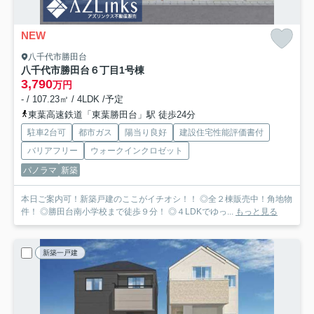
NEW
八千代市勝田台
八千代市勝田台６丁目
1号棟
3,790
万円
- / 107.23㎡ / 4LDK /予定
東葉高速鉄道「東葉勝田台」駅 徒歩24分
駐車2台可
都市ガス
陽当り良好
建設住宅性能評価書付
バリアフリー
ウォークインクロゼット
パノラマ
新築
本日ご案内可！新築戸建のここがイチオシ！！ ◎全２棟販売中！角地物
件！ ◎勝田台南小学校まで徒歩９分！ ◎４LDKでゆっ...
もっと見る
新築一戸建