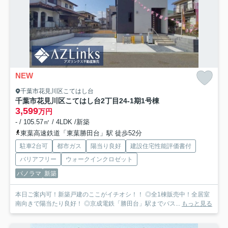
NEW
千葉市花見川区こてはし台
千葉市花見川区こてはし台2丁目24-1期
1号棟
3,599
万円
- / 105.57㎡ / 4LDK /新築
東葉高速鉄道「東葉勝田台」駅 徒歩52分
駐車2台可
都市ガス
陽当り良好
建設住宅性能評価書付
バリアフリー
ウォークインクロゼット
パノラマ
新築
本日ご案内可！新築戸建のここがイチオシ！！ ◎全1棟販売中！全居室
南向きで陽当たり良好！ ◎京成電鉄「勝田台」駅までバス...
もっと見る