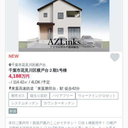
NEW
千葉市花見川区横戸台
千葉市花見川区横戸台２期
1号棟
4,188
万円
- / 114.42㎡ / 4LDK /予定
東葉高速鉄道「東葉勝田台」駅 徒歩42分
都市ガス
陽当り良好
バリアフリー
ウォークインクロゼット
システムキッチン
カウンターキッチン
新築
本日ご案内可！新築戸建のここがイチオシ！ ◎全１棟販売中！ ◎横戸
小学校まで徒歩９分！ ◎４LDKでゆったりと暮らすこと...
もっと見る