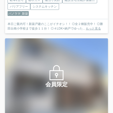
バリアフリー
システムキッチン
パノラマ
新築
本日ご案内可！新築戸建のここがイチオシ！！ ◎全２棟販売中！ ◎勝
田台南小学校まで徒歩１１分！ ◎４LDK+納戸でゆった...
もっと見る
会員限定