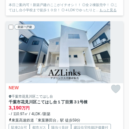
本日ご案内可！新築戸建のここがイチオシ！！ ◎全２棟販売中！ ◎こ
てはし台小学校まで徒歩１０分！ ◎４LDKでゆったりと...
もっと見る
新築一戸建
NEW
千葉市花見川区こてはし台
千葉市花見川区こてはし台１丁目第３
1号棟
3,190
万円
- / 110.97㎡ / 4LDK /新築
東葉高速鉄道「東葉勝田台」駅 徒歩59分
駐車2台可
都市ガス
陽当り良好
建設住宅性能評価書付