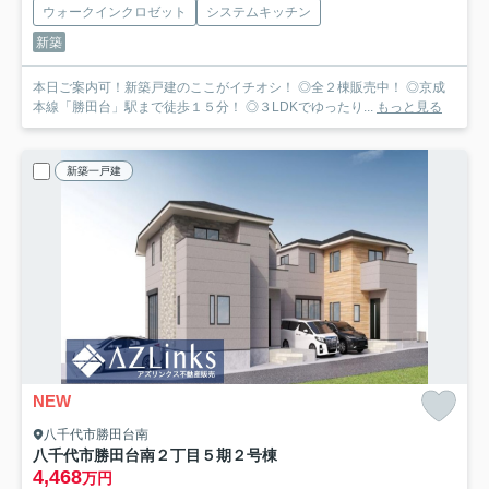
ウォークインクロゼット
システムキッチン
新築
本日ご案内可！新築戸建のここがイチオシ！ ◎全２棟販売中！ ◎京成
本線「勝田台」駅まで徒歩１５分！ ◎３LDKでゆったり...
もっと見る
新築一戸建
NEW
八千代市勝田台南
八千代市勝田台南２丁目５期
２号棟
4,468
万円