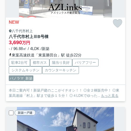
NEW
八千代市村上
八千代市村上Ⅲ
B号棟
3,690
万円
- / 96.88㎡ / 4LDK /新築
東葉高速鉄道「東葉勝田台」駅 徒歩22分
駐車2台可
都市ガス
陽当り良好
バリアフリー
システムキッチン
カウンターキッチン
パノラマ
新築
本日ご案内可！新築戸建のここがイチオシ！！ ◎全２棟販売中！ ◎東
葉高速線「村上」駅まで徒歩１５分！ ◎４LDKでゆった...
もっと見る
新築一戸建