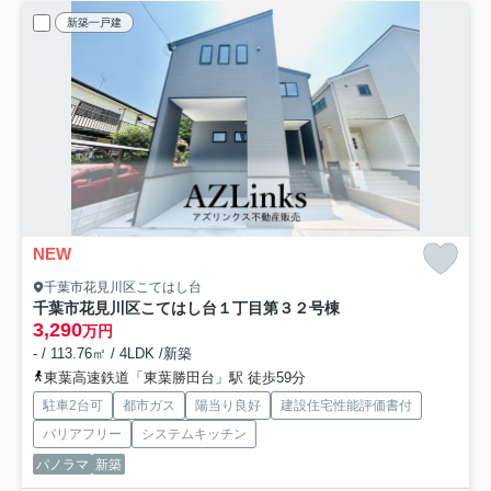
新築一戸建
NEW
千葉市花見川区こてはし台
千葉市花見川区こてはし台１丁目第３
２号棟
3,290
万円
- / 113.76㎡ / 4LDK /新築
東葉高速鉄道「東葉勝田台」駅 徒歩59分
駐車2台可
都市ガス
陽当り良好
建設住宅性能評価書付
バリアフリー
システムキッチン
パノラマ
新築