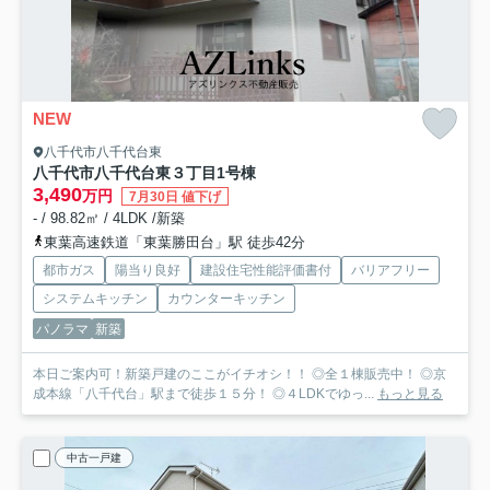
NEW
八千代市八千代台東
八千代市八千代台東３丁目
1号棟
3,490
万円
7月30日 値下げ
- / 98.82㎡ / 4LDK /新築
東葉高速鉄道「東葉勝田台」駅 徒歩42分
都市ガス
陽当り良好
建設住宅性能評価書付
バリアフリー
システムキッチン
カウンターキッチン
パノラマ
新築
本日ご案内可！新築戸建のここがイチオシ！！ ◎全１棟販売中！ ◎京
成本線「八千代台」駅まで徒歩１５分！ ◎４LDKでゆっ...
もっと見る
中古一戸建