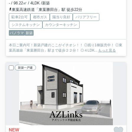
- / 98.22㎡ / 4LDK /新築
東葉高速鉄道「東葉勝田台」駅 徒歩22分
駐車2台可
都市ガス
陽当り良好
バリアフリー
システムキッチン
カウンターキッチン
パノラマ
新築
本日ご案内可！新築戸建のここがイチオシ！！ ◎残り1棟販売中！ ◎東
葉高速線「東葉勝田台」駅まで徒歩２２分！ ◎４LDK...
もっと見る
新築一戸建
NEW