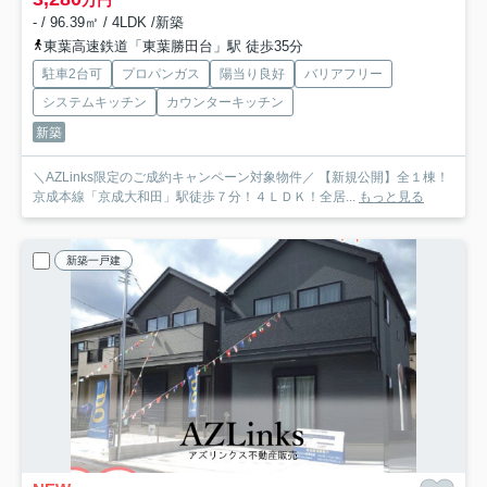
万円
- / 96.39㎡ / 4LDK /新築
東葉高速鉄道「東葉勝田台」駅 徒歩35分
駐車2台可
プロパンガス
陽当り良好
バリアフリー
システムキッチン
カウンターキッチン
新築
＼AZLinks限定のご成約キャンペーン対象物件／ 【新規公開】全１棟！
京成本線「京成大和田」駅徒歩７分！４ＬＤＫ！全居...
もっと見る
新築一戸建