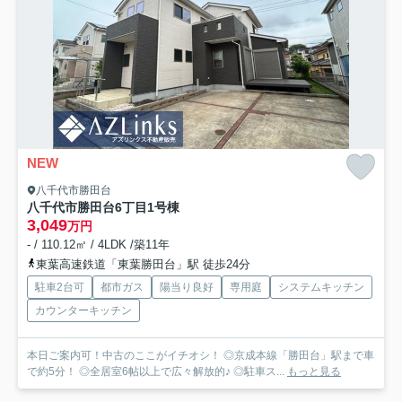
NEW
八千代市勝田台
八千代市勝田台6丁目
1号棟
3,049
万円
- / 110.12㎡ / 4LDK /築11年
東葉高速鉄道「東葉勝田台」駅 徒歩24分
駐車2台可
都市ガス
陽当り良好
専用庭
システムキッチン
カウンターキッチン
本日ご案内可！中古のここがイチオシ！ ◎京成本線「勝田台」駅まで車
で約5分！ ◎全居室6帖以上で広々解放的♪ ◎駐車ス...
もっと見る