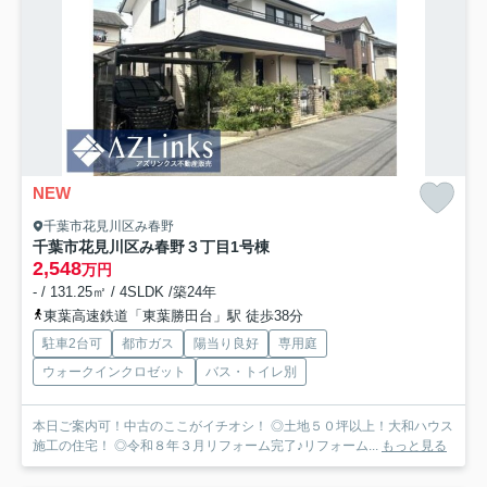
NEW
千葉市花見川区み春野
千葉市花見川区み春野３丁目
1号棟
2,548
万円
- / 131.25㎡ / 4SLDK /築24年
東葉高速鉄道「東葉勝田台」駅 徒歩38分
駐車2台可
都市ガス
陽当り良好
専用庭
ウォークインクロゼット
バス・トイレ別
本日ご案内可！中古のここがイチオシ！ ◎土地５０坪以上！大和ハウス
施工の住宅！ ◎令和８年３月リフォーム完了♪リフォーム...
もっと見る