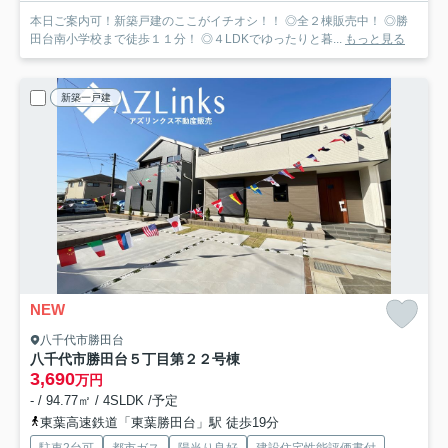
本日ご案内可！新築戸建のここがイチオシ！！ ◎全２棟販売中！ ◎勝
田台南小学校まで徒歩１１分！ ◎４LDKでゆったりと暮...
もっと見る
新築一戸建
NEW
八千代市勝田台
八千代市勝田台５丁目第２
２号棟
3,690
万円
- / 94.77㎡ / 4SLDK /予定
東葉高速鉄道「東葉勝田台」駅 徒歩19分
駐車2台可
都市ガス
陽当り良好
建設住宅性能評価書付