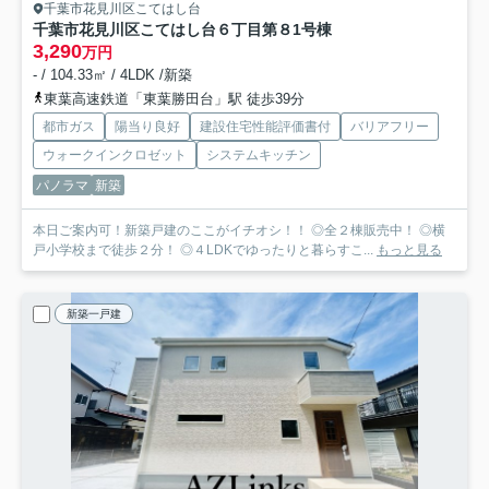
千葉市花見川区こてはし台
千葉市花見川区こてはし台６丁目第８
1号棟
3,290
万円
- / 104.33㎡ / 4LDK /新築
東葉高速鉄道「東葉勝田台」駅 徒歩39分
都市ガス
陽当り良好
建設住宅性能評価書付
バリアフリー
ウォークインクロゼット
システムキッチン
パノラマ
新築
本日ご案内可！新築戸建のここがイチオシ！！ ◎全２棟販売中！ ◎横
戸小学校まで徒歩２分！ ◎４LDKでゆったりと暮らすこ...
もっと見る
新築一戸建