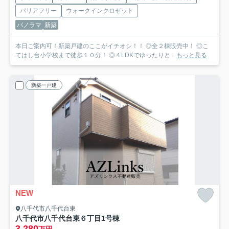
バリアフリー
ウォークインクロゼット
パノラマ
新築
本日ご案内可！新築戸建のここがイチオシ！！ ◎全２棟販売中！ ◎こ
てはし台小学校まで徒歩１０分！ ◎４LDKでゆったりと...
もっと見る
新築一戸建
NEW
八千代市八千代台東
八千代市八千代台東６丁目
1号棟
3,280