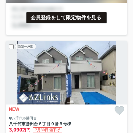
会員登録をして限定物件を見る
新築一戸建
NEW
八千代市勝田台
八千代市勝田台６丁目９番
Ｂ号棟
3,090
万円
7月30日 値下げ