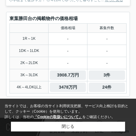
東葉勝田台の掲載物件の価格相場
価格相場
募集件数
-
-
1R～1K
-
-
1DK～1LDK
-
-
2K～2LDK
3908.7万円
3件
3K～3LDK
3478万円
24件
4K～4LDK以上
当サイトでは、お客様の当サイト利用状況把握、サービス向上検討を目的と
1
して、クッキー（Cookie）を使用しています。
詳しくは、当社の
「Cookieの取扱いについて」
をご確認ください。
Contact
閉じる
会員登録
来店予約
LINE
Instagram
東葉高速鉄道の戸建一覧
東葉高速鉄道 東葉勝田台駅の戸建一覧