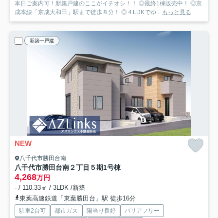
本日ご案内可！新築戸建のここがイチオシ！！ ◎最終1棟販売中！ ◎京
成本線「京成大和田」駅まで徒歩８分！ ◎４LDKでゆ...
もっと見る
新築一戸建
NEW
八千代市勝田台南
八千代市勝田台南２丁目５期
1号棟
4,268
万円
- / 110.33㎡ / 3LDK /新築
東葉高速鉄道「東葉勝田台」駅 徒歩16分
駐車2台可
都市ガス
陽当り良好
バリアフリー