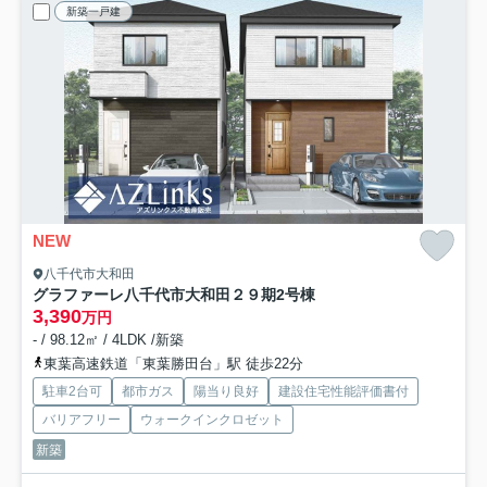
新築一戸建
NEW
八千代市大和田
グラファーレ八千代市大和田２９期
2号棟
3,390
万円
- / 98.12㎡ / 4LDK /新築
東葉高速鉄道「東葉勝田台」駅 徒歩22分
駐車2台可
都市ガス
陽当り良好
建設住宅性能評価書付
バリアフリー
ウォークインクロゼット
新築