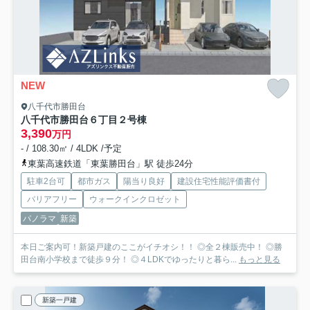
NEW
八千代市勝田台
八千代市勝田台６丁目
２号棟
3,390
万円
- / 108.30㎡ / 4LDK /予定
東葉高速鉄道「東葉勝田台」駅 徒歩24分
駐車2台可
都市ガス
陽当り良好
建設住宅性能評価書付
バリアフリー
ウォークインクロゼット
パノラマ
新築
本日ご案内可！新築戸建のここがイチオシ！！ ◎全２棟販売中！ ◎勝
田台南小学校まで徒歩９分！ ◎４LDKでゆったりと暮ら...
もっと見る
新築一戸建