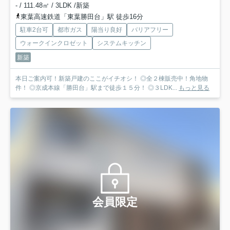
- / 111.48㎡ / 3LDK /新築
東葉高速鉄道「東葉勝田台」駅 徒歩16分
駐車2台可
都市ガス
陽当り良好
バリアフリー
ウォークインクロゼット
システムキッチン
新築
本日ご案内可！新築戸建のここがイチオシ！ ◎全２棟販売中！角地物
件！ ◎京成本線「勝田台」駅まで徒歩１５分！ ◎３LDK...
もっと見る
会員限定