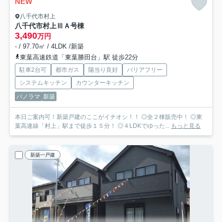
NEW
八千代市村上
八千代市村上Ⅲ
Ａ号棟
3,490
万円
- / 97.70㎡ / 4LDK /新築
東葉高速鉄道「東葉勝田台」駅 徒歩22分
駐車2台可
都市ガス
陽当り良好
バリアフリー
システムキッチン
カウンターキッチン
パノラマ
新築
本日ご案内可！新築戸建のここがイチオシ！！ ◎全２棟販売中！ ◎東
葉高速線「村上」駅まで徒歩１５分！ ◎４LDKでゆった...
もっと見る
新築一戸建