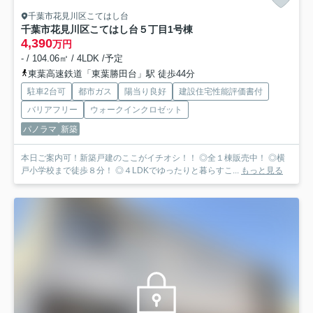
千葉市花見川区こてはし台
千葉市花見川区こてはし台５丁目
1号棟
4,390
万円
- / 104.06㎡ / 4LDK /予定
東葉高速鉄道「東葉勝田台」駅 徒歩44分
駐車2台可
都市ガス
陽当り良好
建設住宅性能評価書付
バリアフリー
ウォークインクロゼット
パノラマ
新築
本日ご案内可！新築戸建のここがイチオシ！！ ◎全１棟販売中！ ◎横
戸小学校まで徒歩８分！ ◎４LDKでゆったりと暮らすこ...
もっと見る