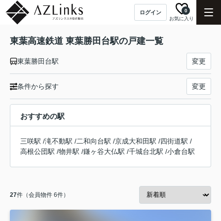
0
ログイン
お気に入り
東葉高速鉄道 東葉勝田台駅の戸建一覧
東葉勝田台駅
変更
条件から探す
変更
おすすめの駅
三咲駅
/
滝不動駅
/
二和向台駅
/
京成大和田駅
/
四街道駅
/
高根公団駅
/
物井駅
/
鎌ヶ谷大仏駅
/
千城台北駅
/
小倉台駅
27
件（会員物件 6件）