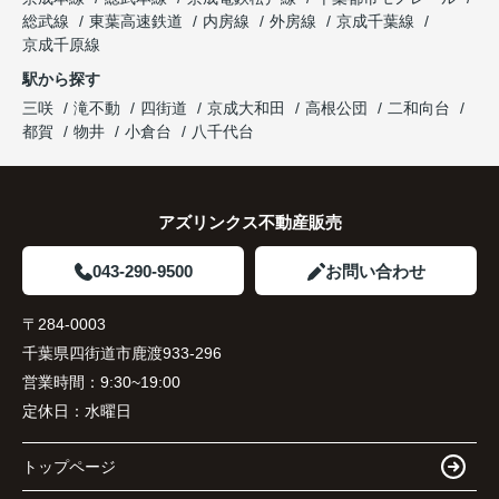
総武線
東葉高速鉄道
内房線
外房線
京成千葉線
京成千原線
駅から探す
三咲
滝不動
四街道
京成大和田
高根公団
二和向台
都賀
物井
小倉台
八千代台
アズリンクス不動産販売
043-290-9500
お問い合わせ
〒284-0003
千葉県四街道市鹿渡933-296
営業時間：
9:30~19:00
定休日：
水曜日
トップページ