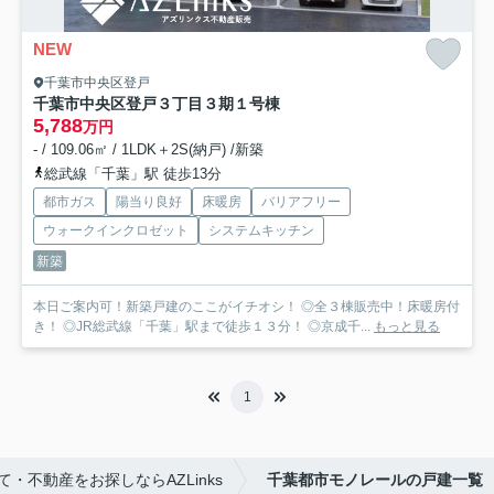
NEW
千葉市中央区登戸
千葉市中央区登戸３丁目３期
１号棟
5,788
万円
- / 109.06㎡ / 1LDK＋2S(納戸) /新築
総武線「千葉」駅 徒歩13分
都市ガス
陽当り良好
床暖房
バリアフリー
ウォークインクロゼット
システムキッチン
新築
本日ご案内可！新築戸建のここがイチオシ！ ◎全３棟販売中！床暖房付
き！ ◎JR総武線「千葉」駅まで徒歩１３分！ ◎京成千...
もっと見る
1
・不動産をお探しならAZLinks
千葉都市モノレールの戸建一覧