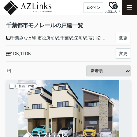
0
ログイン
お気に入り
千葉都市モノレールの戸建一覧
千葉みなと駅,市役所前駅,千葉駅,栄町駅,葭川公園駅,県庁前駅,千葉公園駅,作草部駅,天台駅,穴川駅,スポーツセンター駅,動物公園駅,みつわ台駅,都賀駅,桜木駅,小倉台駅,千城台北駅,千城台駅
変更
1DK,1LDK
変更
1
件
新築一戸建