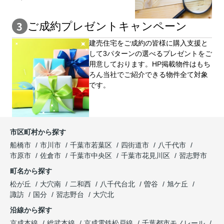
ご成約プレゼントキャンペーン
建売住宅をご成約の皆様に購⼊⽀援と
して3パターンの選べるプレゼントをご
用意しております。HP掲載物件はもち
ろん当社でご紹介できる物件全て対象
です。
市区町村から探す
船橋市
市川市
千葉市若葉区
四街道市
八千代市
市原市
佐倉市
千葉市中央区
千葉市花見川区
習志野市
町名から探す
松が丘
大穴南
二和西
八千代台北
曽谷
旭ケ丘
諏訪
国分
習志野台
大穴北
沿線から探す
京成本線
総武本線
京成電鉄松戸線
千葉都市モノレール