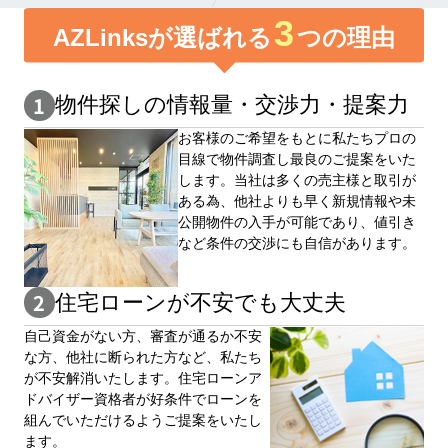
3
AZLinksが選ばれる
つの理由
物件探しの情報量・交渉⼒・提案⼒
お客様のご希望をもとに私たちプロの
目線で物件調査し最良のご提案をいた
します。当社は多くの売主様と取引が
ある為、他社よりも早く新規情報や未
公開物件の⼊手が可能であり、値引き
など条件の交渉にも自信があります。
住宅ローンが不安でも大丈夫
自⼰資⾦がない⽅、審査が通るか不安
な⽅、他社に断られた⽅など、私たち
が不安解消いたします。住宅ローンア
ドバイザー資格者が好条件でローンを
組んでいただけるようご提案をいたし
ます。