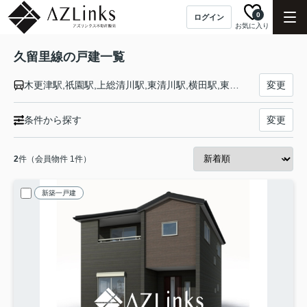
0
ログイン
お気に入り
久留里線の戸建一覧
木更津駅,祇園駅,上総清川駅,東清川駅,横田駅,東横田駅,馬来田駅,下郡駅,小櫃駅,俵田駅,久留里駅,平山駅,上総松丘駅,上総亀山駅
変更
条件から探す
変更
2
件（会員物件 1件）
新築一戸建