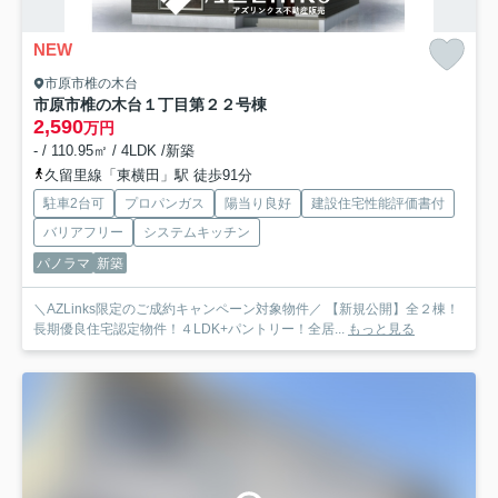
NEW
市原市椎の木台
市原市椎の木台１丁目第２
２号棟
2,590
万円
- / 110.95㎡ / 4LDK /新築
久留里線「東横田」駅 徒歩91分
駐車2台可
プロパンガス
陽当り良好
建設住宅性能評価書付
バリアフリー
システムキッチン
パノラマ
新築
＼AZLinks限定のご成約キャンペーン対象物件／ 【新規公開】全２棟！
長期優良住宅認定物件！４LDK+パントリー！全居...
もっと見る