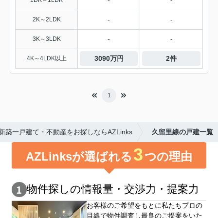
-
-
1DK～1LDK
-
-
2K～2LDK
-
-
3K～3LDK
3090万円
2件
4K～4LDK以上
1
築一戸建て・不動産をお探しならAZLinks
久留里線の戸建一覧
3
AZLinksが選ばれる
つの理由
物件探しの情報量・交渉⼒・提案⼒
お客様のご希望をもとに私たちプロの
目線で物件調査し最良のご提案をいた