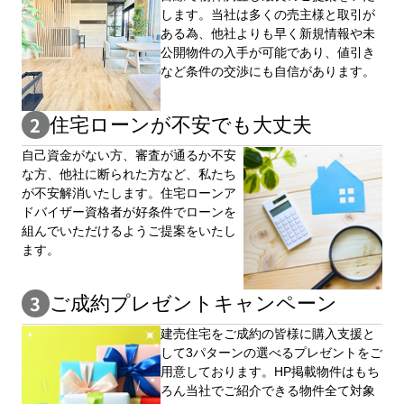
します。当社は多くの売主様と取引が
ある為、他社よりも早く新規情報や未
公開物件の⼊手が可能であり、値引き
など条件の交渉にも自信があります。
住宅ローンが不安でも大丈夫
自⼰資⾦がない⽅、審査が通るか不安
な⽅、他社に断られた⽅など、私たち
が不安解消いたします。住宅ローンア
ドバイザー資格者が好条件でローンを
組んでいただけるようご提案をいたし
ます。
ご成約プレゼントキャンペーン
建売住宅をご成約の皆様に購⼊⽀援と
して3パターンの選べるプレゼントをご
用意しております。HP掲載物件はもち
ろん当社でご紹介できる物件全て対象