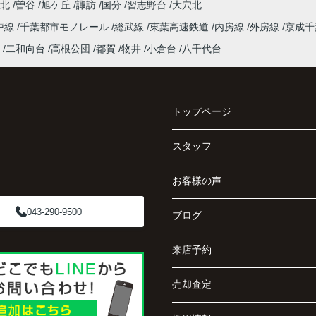
台北
曽谷
旭ケ丘
諏訪
国分
習志野台
大穴北
戸線
千葉都市モノレール
総武線
東葉高速鉄道
内房線
外房線
京成
二和向台
高根公団
都賀
物井
小倉台
八千代台
トップページ
スタッフ
お客様の声
043-290-9500
ブログ
来店予約
売却査定