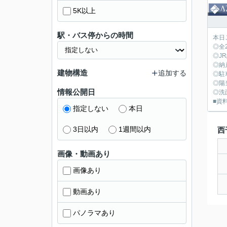
5K以上
駅・バス停からの時間
本日
◎全
◎J
◎納
建物構造
追加する
◎駐
◎陽
情報公開日
◎洗
■資料
指定しない
本日
3日以内
1週間以内
西
画像・動画あり
画像あり
動画あり
パノラマあり