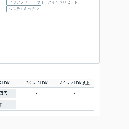
バリアフリー
ウォークインクロゼット
システムキッチン
2LDK
3K ～ 3LDK
4K ～ 4LDK以上
9万円
-
-
件
-
-