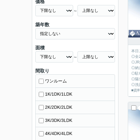
価格
～
築年数
面積
本日
～
◎全
◎J
◎納
間取り
◎駐
◎陽
ワンルーム
◎洗
■資料
1K/1DK/1LDK
2K/2DK/2LDK
3K/3DK/3LDK
4K/4DK/4LDK