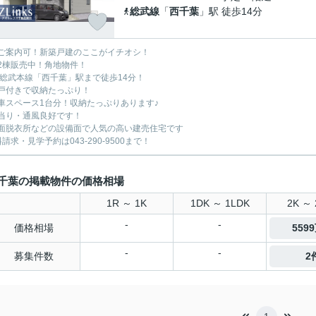
総武線
「
西千葉
」駅 徒歩14分
ご案内可！新築戸建のここがイチオシ！
2棟販売中！角地物件！
R総武本線「西千葉」駅まで徒歩14分！
戸付きで収納たっぷり！
車スペース1台分！収納たっぷりあります♪
当り・通風良好です！
面脱衣所などの設備面で人気の高い建売住宅です
請求・見学予約は043-290-9500まで！
千葉の掲載物件の価格相場
1R ～ 1K
1DK ～ 1LDK
2K ～ 
-
-
価格相場
559
-
-
募集件数
2