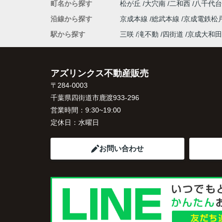
町名から探す
松が丘
大穴南
二和西
八千代
沿線から探す
京成本線
総武本線
京成電鉄松
駅から探す
三咲
滝不動
四街道
京成大和田
アズリンクス不動産販売
〒284-0003
千葉県四街道市鹿渡933-296
営業時間：
9:30~19:00
定休日：
水曜日
お問い合わせ