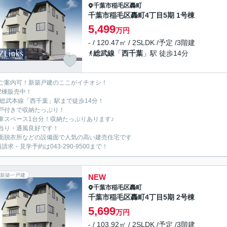
千葉市稲毛区
轟町
千葉市稲毛区轟町4丁目5期 1号棟
5,499
万円
- / 120.47㎡ / 2SLDK /予定 /3階建
総武線
「
西千葉
」駅 徒歩14分
ご案内可！新築戸建のここがイチオシ！
2棟販売中！
R総武本線「西千葉」駅まで徒歩14分！
戸付きで収納たっぷり！
車スペース1台分！収納たっぷりあります♪
当り・通風良好です！
面脱衣所などの設備面で人気の高い建売住宅です
請求・見学予約は043-290-9500まで！
新築一戸建
NEW
千葉市稲毛区
轟町
千葉市稲毛区轟町4丁目5期 2号棟
5,699
万円
- / 103.92㎡ / 2SLDK /予定 /3階建