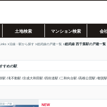
土地検索
マンション検索
会
総武線 西千葉駅の戸建一覧
nks
沿線・駅から探す
総武線の戸建一覧
すすめの駅
咲駅
/
滝不動駅
/
京成大和田駅
/
四街道駅
/
二和向台駅
/
高根公団駅
/
都賀
新築一戸建
NEW