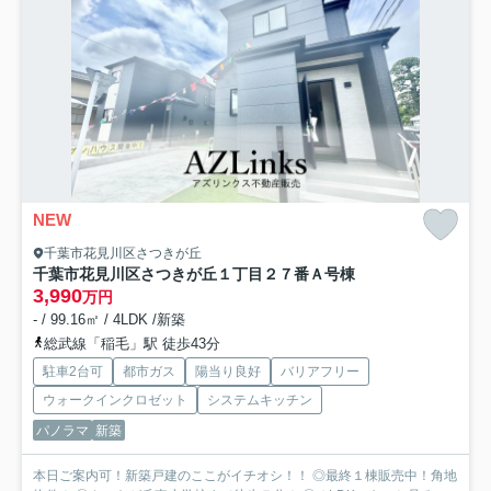
NEW
千葉市花見川区さつきが丘
千葉市花見川区さつきが丘１丁目２７番
Ａ号棟
3,990
万円
- / 99.16㎡ / 4LDK /新築
総武線「稲毛」駅 徒歩43分
駐車2台可
都市ガス
陽当り良好
バリアフリー
ウォークインクロゼット
システムキッチン
パノラマ
新築
本日ご案内可！新築戸建のここがイチオシ！！ ◎最終１棟販売中！角地