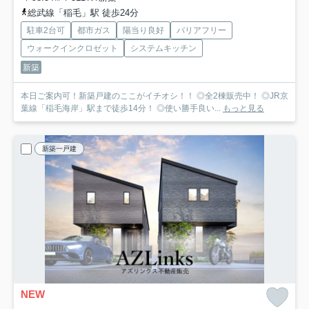
総武線「稲毛」駅 徒歩24分
駐車2台可
都市ガス
陽当り良好
バリアフリー
ウォークインクロゼット
システムキッチン
新築
本日ご案内可！新築戸建のここがイチオシ！！ ◎全2棟販売中！ ◎JR京
葉線「稲毛海岸」駅まで徒歩14分！ ◎使い勝手良い...
もっと見る
新築一戸建
NEW