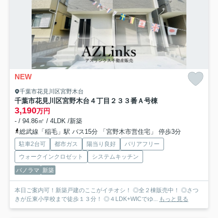
NEW
千葉市花見川区宮野木台
千葉市花見川区宮野木台４丁目２３３番
Ａ号棟
3,190
万円
- / 94.86㎡ / 4LDK /新築
総武線「稲毛」駅 バス15分 「宮野木市営住宅」 停歩3分
駐車2台可
都市ガス
陽当り良好
バリアフリー
ウォークインクロゼット
システムキッチン
パノラマ
新築
本日ご案内可！新築戸建のここがイチオシ！ ◎全２棟販売中！ ◎さつ
きが丘東小学校まで徒歩１３分！ ◎４LDK+WICでゆ...
もっと見る