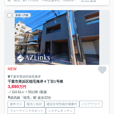
線「稲毛」駅バス16分「平和交通本社」停歩6分！ ...
もっと見る
新築一戸建
NEW
千葉市美浜区稲毛海岸
千葉市美浜区稲毛海岸４丁目
1号棟
3,890
万円
- / 114.61㎡ / 3SLDK /新築
総武線「稲毛」駅 徒歩22分
都市ガス
陽当り良好
建設住宅性能評価書付
バリアフリー
ウォークインクロゼット
システムキッチン