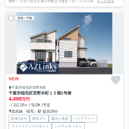
物件！ ◎さつきが丘東小学校まで徒歩７分！ ◎４LDK...
もっと見る
新築一戸建
NEW
千葉市稲毛区宮野木町
千葉市稲毛区宮野木町１０期
1号棟
4,499
万円
- / 112.20㎡ / 5LDK /予定
総武線「稲毛」駅 徒歩29分
駐車2台可
都市ガス
陽当り良好
バリアフリー
ウォークインクロゼット
システムキッチン