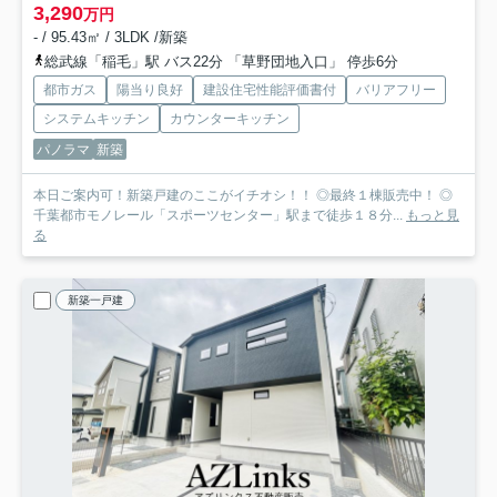
3,290
万円
- / 95.43㎡ / 3LDK /新築
総武線「稲毛」駅 バス22分 「草野団地入口」 停歩6分
都市ガス
陽当り良好
建設住宅性能評価書付
バリアフリー
システムキッチン
カウンターキッチン
パノラマ
新築
本日ご案内可！新築戸建のここがイチオシ！！ ◎最終１棟販売中！ ◎
千葉都市モノレール「スポーツセンター」駅まで徒歩１８分...
もっと見
る
新築一戸建