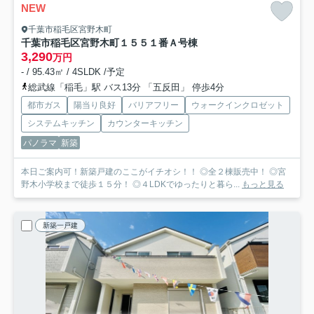
NEW
千葉市稲毛区宮野木町
千葉市稲毛区宮野木町１５５１番
Ａ号棟
3,290
万円
- / 95.43㎡ / 4SLDK /予定
総武線「稲毛」駅 バス13分 「五反田」 停歩4分
都市ガス
陽当り良好
バリアフリー
ウォークインクロゼット
システムキッチン
カウンターキッチン
パノラマ
新築
本日ご案内可！新築戸建のここがイチオシ！！ ◎全２棟販売中！ ◎宮
野木小学校まで徒歩１５分！ ◎４LDKでゆったりと暮ら...
もっと見る
新築一戸建