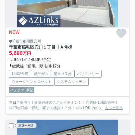
NEW
千葉市稲毛区穴川
千葉市稲毛区穴川１丁目Ⅱ
Ａ号棟
5,690
万円
- / 97.71㎡ / 4LDK /予定
総武線「稲毛」駅 徒歩17分
駐車2台可
都市ガス
陽当り良好
バリアフリー
ウォークインクロゼット
システムキッチン
パノラマ
新築
本日ご案内可！新築戸建のここがイチオシ！！ ◎最終１棟販売中！
◎JR総武線「稲毛」駅まで徒歩１７分！ ◎４LDKでゆっ...
もっと見る
新築一戸建