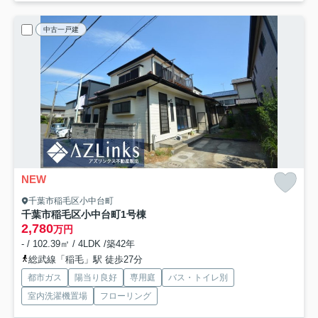
中古一戸建
NEW
千葉市稲毛区小中台町
千葉市稲毛区小中台町
1号棟
2,780
万円
- / 102.39㎡ / 4LDK /築42年
総武線「稲毛」駅 徒歩27分
都市ガス
陽当り良好
専用庭
バス・トイレ別
室内洗濯機置場
フローリング