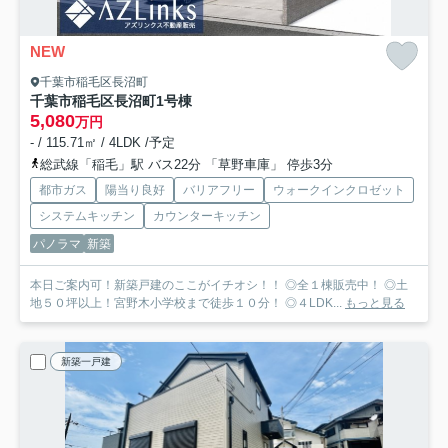
NEW
千葉市稲毛区長沼町
千葉市稲毛区長沼町
1号棟
5,080
万円
- / 115.71㎡ / 4LDK /予定
総武線「稲毛」駅 バス22分 「草野車庫」 停歩3分
都市ガス
陽当り良好
バリアフリー
ウォークインクロゼット
システムキッチン
カウンターキッチン
パノラマ
新築
本日ご案内可！新築戸建のここがイチオシ！！ ◎全１棟販売中！ ◎土
地５０坪以上！宮野木小学校まで徒歩１０分！ ◎４LDK...
もっと見る
新築一戸建