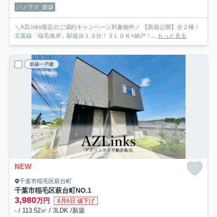
パノラマ
新築
＼AZLinks限定のご成約キャンペーン対象物件／ 【新規公開】全２棟！
京葉線「稲毛海岸」駅徒歩１３分！３ＬＤＫ+納戸！...
もっと見る
新築一戸建
NEW
千葉市稲毛区萩台町
千葉市稲毛区萩台町
NO.1
3,980
万円
8月6日 値下げ
- / 113.52㎡ / 3LDK /新築