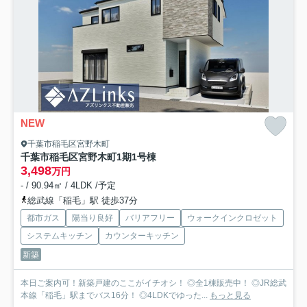
NEW
千葉市稲毛区宮野木町
千葉市稲毛区宮野木町1期
1号棟
3,498
万円
- / 90.94㎡ / 4LDK /予定
総武線「稲毛」駅 徒歩37分
都市ガス
陽当り良好
バリアフリー
ウォークインクロゼット
システムキッチン
カウンターキッチン
新築
本日ご案内可！新築戸建のここがイチオシ！ ◎全1棟販売中！ ◎JR総武
本線「稲毛」駅までバス16分！ ◎4LDKでゆった...
もっと見る