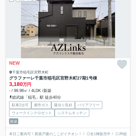
NEW
千葉市稲毛区宮野木町
グラファーレ千葉市稲毛区宮野木町27期
1号棟
3,180
万円
- / 99.98㎡ / 4LDK /新築
総武線「稲毛」駅 徒歩40分
駐車2台可
都市ガス
陽当り良好
バリアフリー
ウォークインクロゼット
システムキッチン
新築
本日ご案内可！新築戸建のここがイチオシ！！ ◎全1棟販売中！ ◎JR総