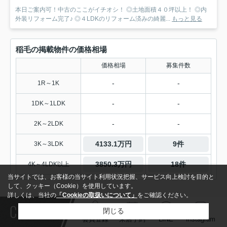
本日ご案内可！中古のここがイチオシ！ ◎土地面積４０坪以上！ ◎内
外装リフォーム完了♪ ◎４LDKのリフォーム済みの綺麗...
もっと見る
稲毛の掲載物件の価格相場
価格相場
募集件数
-
-
1R～1K
-
-
1DK～1LDK
-
-
2K～2LDK
4133.1万円
9件
3K～3LDK
3850.3万円
18件
4K～4LDK以上
当サイトでは、お客様の当サイト利用状況把握、サービス向上検討を目的と
して、クッキー（Cookie）を使用しています。
詳しくは、当社の
「Cookieの取扱いについて」
をご確認ください。
1
Contact
閉じる
会員登録
来店予約
LINE
Instagram