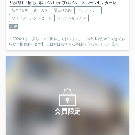
総武線「稲毛」駅 バス15分 京成バス「スポーツセンター駅」 停歩11分
駐車2台可
都市ガス
陽当り良好
バリアフリー
ウォークインクロゼット
システムキッチン
新築
＼2026住まい探しフェア開催しております／ 【最終1棟だからできるお
得なご提案あります】 土日祝はもちろん平日の「今か...
もっと見る
会員限定