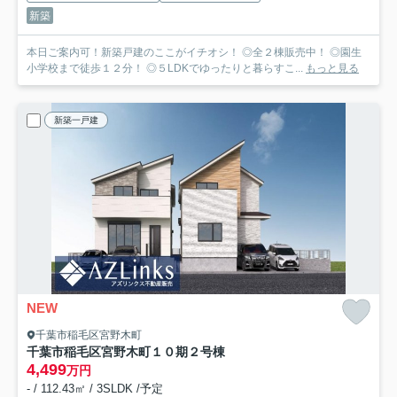
新築
本日ご案内可！新築戸建のここがイチオシ！ ◎全２棟販売中！ ◎園生
小学校まで徒歩１２分！ ◎５LDKでゆったりと暮らすこ...
もっと見る
新築一戸建
NEW
千葉市稲毛区宮野木町
千葉市稲毛区宮野木町１０期
２号棟
4,499
万円
- / 112.43㎡ / 3SLDK /予定