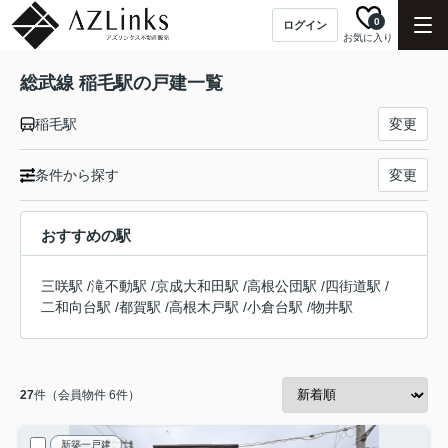
0
ログイン
お気に入り
総武線 稲毛駅の戸建一覧
稲毛駅
変更
条件から探す
変更
おすすめの駅
三咲駅
/
滝不動駅
/
京成大和田駅
/
高根公団駅
/
四街道駅
/
二和向台駅
/
都賀駅
/
高根木戸駅
/
小倉台駅
/
物井駅
27
件（会員物件 6件）
新築一戸建