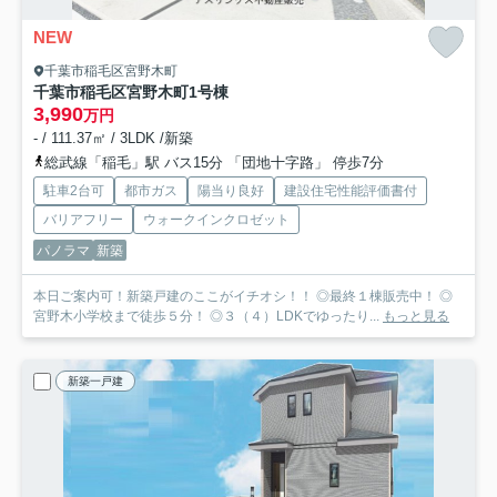
NEW
千葉市稲毛区宮野木町
千葉市稲毛区宮野木町
1号棟
3,990
万円
- / 111.37㎡ / 3LDK /新築
総武線「稲毛」駅 バス15分 「団地十字路」 停歩7分
駐車2台可
都市ガス
陽当り良好
建設住宅性能評価書付
バリアフリー
ウォークインクロゼット
パノラマ
新築
本日ご案内可！新築戸建のここがイチオシ！！ ◎最終１棟販売中！ ◎
宮野木小学校まで徒歩５分！ ◎３（４）LDKでゆったり...
もっと見る
新築一戸建