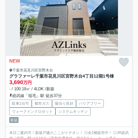
NEW
千葉市花見川区宮野木台
グラファーレ千葉市花見川区宮野木台4丁目12期
1号棟
3,690
万円
- / 100.19㎡ / 4LDK /新築
総武線「稲毛」駅 徒歩37分
駐車2台可
都市ガス
陽当り良好
バリアフリー
ウォークインクロゼット
システムキッチン
新築
本日ご案内可！新築戸建のここがイチオシ！ ◎全2棟販売中！ ◎JR総武