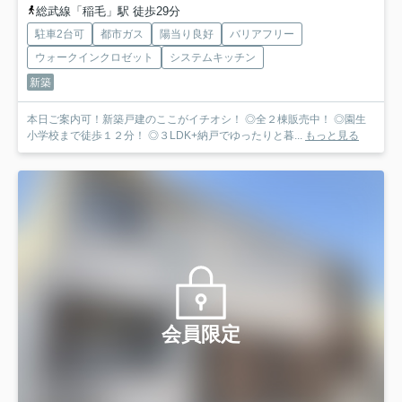
総武線「稲毛」駅 徒歩29分
駐車2台可
都市ガス
陽当り良好
バリアフリー
ウォークインクロゼット
システムキッチン
新築
本日ご案内可！新築戸建のここがイチオシ！ ◎全２棟販売中！ ◎園生
小学校まで徒歩１２分！ ◎３LDK+納戸でゆったりと暮...
もっと見る
会員限定