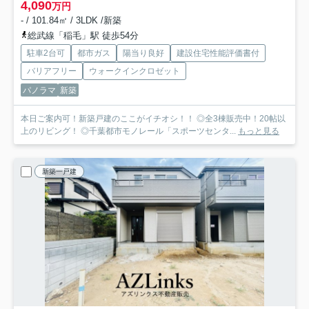
4,090
万円
- / 101.84㎡ / 3LDK /新築
総武線「稲毛」駅 徒歩54分
駐車2台可
都市ガス
陽当り良好
建設住宅性能評価書付
バリアフリー
ウォークインクロゼット
パノラマ
新築
本日ご案内可！新築戸建のここがイチオシ！！ ◎全3棟販売中！20帖以
上のリビング！ ◎千葉都市モノレール「スポーツセンタ...
もっと見る
新築一戸建