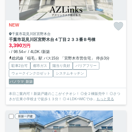
NEW
千葉市花見川区宮野木台
千葉市花見川区宮野木台４丁目２３３番
Ｂ号棟
3,390
万円
- / 98.54㎡ / 4LDK /新築
総武線「稲毛」駅 バス15分 「宮野木市営住宅」 停歩3分
駐車2台可
都市ガス
陽当り良好
バリアフリー
ウォークインクロゼット
システムキッチン
パノラマ
新築
本日ご案内可！新築戸建のここがイチオシ！ ◎全２棟販売中！ ◎さつ
きが丘東小学校まで徒歩１３分！ ◎４LDK+WICでゆ...
もっと見る
新築一戸建