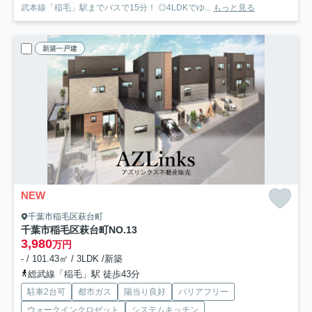
武本線「稲毛」駅までバスで15分！ ◎4LDKでゆ...
もっと見る
新築一戸建
NEW
千葉市稲毛区萩台町
千葉市稲毛区萩台町
NO.13
3,980
万円
- / 101.43㎡ / 3LDK /新築
総武線「稲毛」駅 徒歩43分
駐車2台可
都市ガス
陽当り良好
バリアフリー
ウォークインクロゼット
システムキッチン