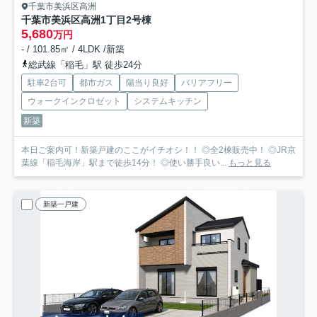
千葉市美浜区高洲
千葉市美浜区高洲1丁目
2号棟
5,680
万円
- / 101.85㎡ / 4LDK /新築
総武線「稲毛」駅 徒歩24分
駐車2台可
都市ガス
陽当り良好
バリアフリー
ウォークインクロゼット
システムキッチン
新築
本日ご案内可！新築戸建のここがイチオシ！！ ◎全2棟販売中！ ◎JR京
葉線「稲毛海岸」駅まで徒歩14分！ ◎使い勝手良い...
もっと見る
新築一戸建