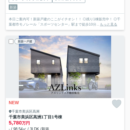
新築
本日ご案内可！新築戸建のここがイチオシ！！ ◎残り1棟販売中！ ◎千
葉都市モノレール「スポーツセンター」駅まで徒歩10分...
もっと見る
新築一戸建
NEW
千葉市美浜区高洲
千葉市美浜区高洲1丁目
1号棟
5,780
万円
- / 98.54㎡ / 3LDK /新築