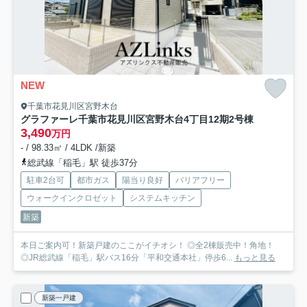
NEW
千葉市花見川区宮野木台
グラファーレ千葉市花見川区宮野木台4丁目12期
2号棟
3,490
万円
- / 98.33㎡ / 4LDK /新築
総武線「稲毛」駅 徒歩37分
駐車2台可
都市ガス
陽当り良好
バリアフリー
ウォークインクロゼット
システムキッチン
新築
本日ご案内可！新築戸建のここがイチオシ！ ◎全2棟販売中！角地！
◎JR総武線「稲毛」駅バス16分「平和交通本社」停歩6...
もっと見る
新築一戸建