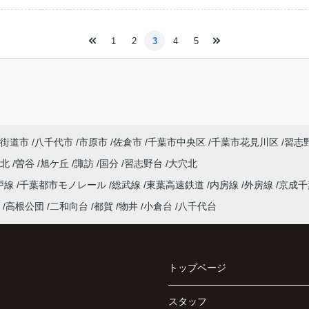
1
2
3
4
5
街道市
八千代市
市原市
佐倉市
千葉市中央区
千葉市花見川区
習志
台北
曽谷
旭ケ丘
諏訪
国分
習志野台
大穴北
戸線
千葉都市モノレール
総武線
東葉高速鉄道
内房線
外房線
京成
高根公団
二和向台
都賀
物井
小倉台
八千代台
トップページ
スタッフ