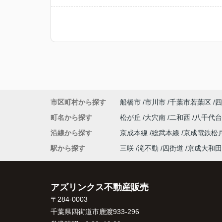
市区町村から探す
船橋市
市川市
千葉市若葉区
四
町名から探す
松が丘
大穴南
二和西
八千代
沿線から探す
京成本線
総武本線
京成電鉄松
駅から探す
三咲
滝不動
四街道
京成大和田
アズリンクス不動産販売
〒284-0003
千葉県四街道市鹿渡933-296