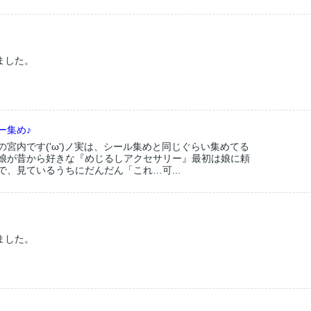
ました。
ー集め♪
宮内です('ω')ノ実は、シール集めと同じぐらい集めてる
娘が昔から好きな『めじるしアクセサリー』最初は娘に頼
、見ているうちにだんだん「これ…可...
ました。