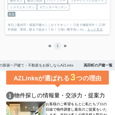
都市ガス
陽当り良好
バリアフリー
ウォークインクロゼット
システムキッチン
カウンターキッチン
新築
本日ご案内可！新築戸建のここがイチオシ！！ ◎全５棟販売中！ ◎JR
外房線「誉田」駅まで徒歩１７分！ ◎使い勝手良い４L...
もっと見る
1
新築一戸建て・不動産をお探しならAZLinks
高田町の戸建一覧
3
AZLinksが選ばれる
つの理由
物件探しの情報量・交渉⼒・提案⼒
お客様のご希望をもとに私たちプロの
目線で物件調査し最良のご提案をいた
します。当社は多くの売主様と取引が