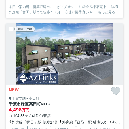
本日ご案内可！新築戸建のここがイチオシ！！ ◎全５棟販売中！ ◎JR
外房線「誉田」駅まで徒歩１７分！ ◎使い勝手良い４L...
もっと見る
新築一戸建
NEW
千葉市緑区高田町
千葉市緑区高田町
NO.2
4,498
万円
- / 104.33㎡ / 4LDK /新築
外房線「誉田」駅 徒歩17分
外房線「鎌取」駅 徒歩58分
外房線「土気」駅 徒歩68分