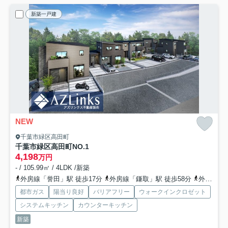
新築一戸建
NEW
千葉市緑区高田町
千葉市緑区高田町
NO.1
4,198
万円
- / 105.99㎡ / 4LDK /新築
外房線「誉田」駅 徒歩17分
外房線「鎌取」駅 徒歩58分
外房線「土気」駅 徒歩68分
都市ガス
陽当り良好
バリアフリー
ウォークインクロゼット
システムキッチン
カウンターキッチン
新築