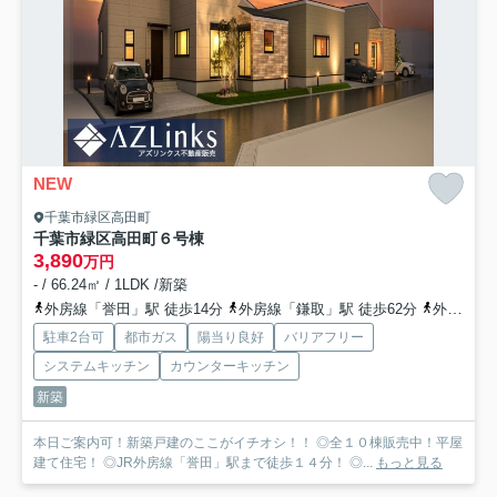
NEW
千葉市緑区高田町
千葉市緑区高田町
６号棟
3,890
万円
- / 66.24㎡ / 1LDK /新築
外房線「誉田」駅 徒歩14分
外房線「鎌取」駅 徒歩62分
外房線「土気」駅 徒歩69分
駐車2台可
都市ガス
陽当り良好
バリアフリー
システムキッチン
カウンターキッチン
新築
本日ご案内可！新築戸建のここがイチオシ！！ ◎全１０棟販売中！平屋
建て住宅！ ◎JR外房線「誉田」駅まで徒歩１４分！ ◎...
もっと見る