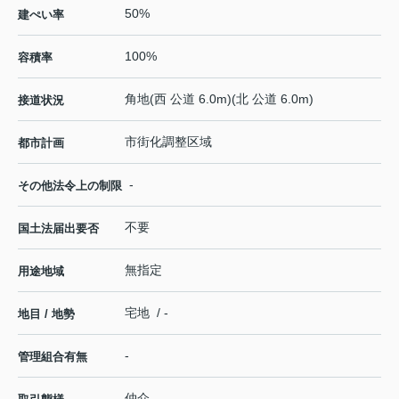
50%
建ぺい率
100%
容積率
角地(西 公道 6.0m)(北 公道 6.0m)
接道状況
市街化調整区域
都市計画
-
その他法令上の制限
不要
国土法届出要否
無指定
用途地域
宅地 / -
地目 / 地勢
-
管理組合有無
仲介