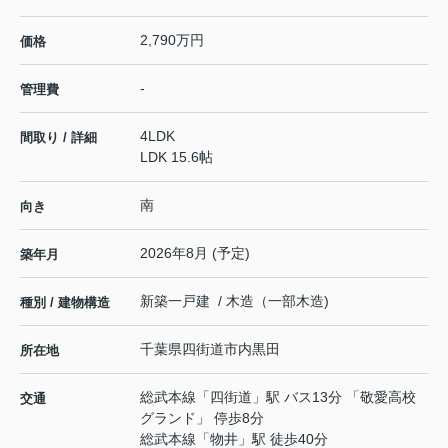
2,790万円
価格
-
管理費
4LDK
間取り / 詳細
LDK 15.6帖
南
向き
2026年8月 (予定)
築年月
新築一戸建 / 木造（一部木造)
種別 / 建物構造
千葉県
四街道市
内黒田
所在地
総武本線
「
四街道
」駅 バス13分 「敬愛高校
交通
グランド」 停歩8分
総武本線
「
物井
」駅 徒歩40分