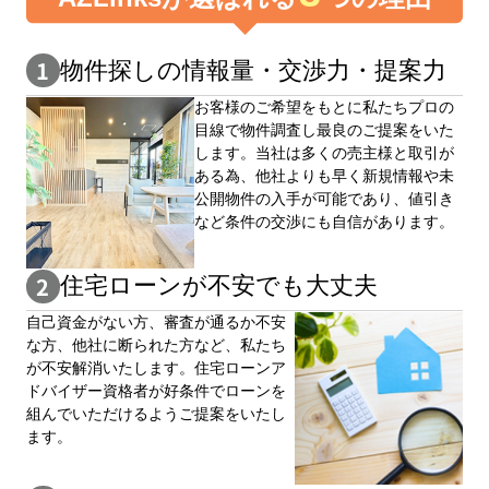
物件探しの情報量・交渉⼒・提案⼒
お客様のご希望をもとに私たちプロの
目線で物件調査し最良のご提案をいた
します。当社は多くの売主様と取引が
ある為、他社よりも早く新規情報や未
公開物件の⼊手が可能であり、値引き
など条件の交渉にも自信があります。
住宅ローンが不安でも大丈夫
自⼰資⾦がない⽅、審査が通るか不安
な⽅、他社に断られた⽅など、私たち
が不安解消いたします。住宅ローンア
ドバイザー資格者が好条件でローンを
組んでいただけるようご提案をいたし
ます。