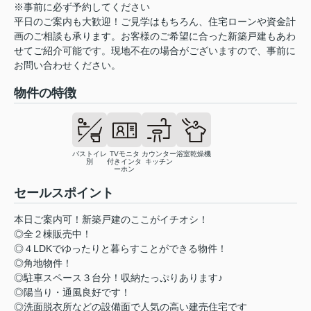
※事前に必ず予約してください
平日のご案内も大歓迎！ご見学はもちろん、住宅ローンや資金計
画のご相談も承ります。お客様のご希望に合った新築戸建もあわ
せてご紹介可能です。現地不在の場合がございますので、事前に
お問い合わせください。
物件の特徴
バストイレ
TVモニタ
カウンター
浴室乾燥機
別
付きインタ
キッチン
ーホン
セールスポイント
本日ご案内可！新築戸建のここがイチオシ！
◎全２棟販売中！
◎４LDKでゆったりと暮らすことができる物件！
◎角地物件！
◎駐車スペース３台分！収納たっぷりあります♪
◎陽当り・通風良好です！
◎洗面脱衣所などの設備面で人気の高い建売住宅です