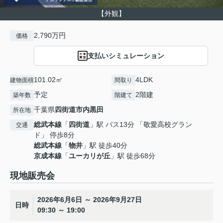
【外観】
2,790万円
価格
支払いシミュレーション
101.02㎡
4LDK
建物面積
間取り
予定
2階建
築年数
階建て
千葉県
四街道市
内黒田
所在地
総武本線
「
四街道
」駅 バス13分 「敬愛高校グラン
交通
ド」 停歩8分
総武本線
「
物井
」駅 徒歩40分
京成本線
「
ユーカリが丘
」駅 徒歩68分
現地販売会
2026年6月6日 ～ 2026年9月27日
日時
09:30 ～ 19:00