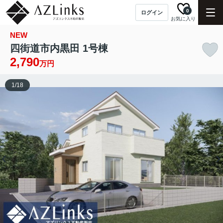
0
ログイン
お気に入り
NEW
四街道市内黒田 1号棟
2,790
万円
1
/
18