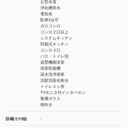
公営水道
浄化槽排水
電気有
駐車3台可
ガスコンロ
コンロ２口以上
システムキッチン
対面式キッチン
コンロ３口
バス・トイレ別
追焚機能浴室
浴室乾燥機
温水洗浄便座
洗髪洗面化粧台
トイレ２ヶ所
TVモニタ付インターホン
複層ガラス
南向き
-
設備(その他)