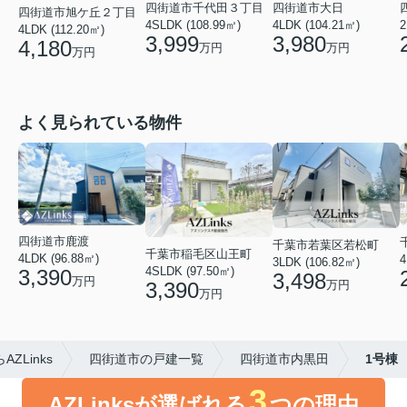
四街道市大日
四街道市千代田３丁目
四街道市旭ケ丘２丁目
4LDK (104.21㎡)
2
4SLDK (108.99㎡)
4LDK (112.20㎡)
3,980
3,999
4,180
万円
万円
万円
よく見られている物件
四街道市鹿渡
千葉市若葉区若松町
千葉市稲毛区山王町
4LDK (96.88㎡)
4
3LDK (106.82㎡)
4SLDK (97.50㎡)
3,390
3,498
万円
3,390
万円
万円
Links
四街道市の戸建一覧
四街道市内黒田
1号棟
3
AZLinksが選ばれる
つの理由