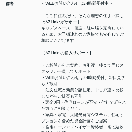
＜WEBお問い合わせは24時間受付中＞
備考
「ここに住みたい」そんな理想の住まい探し
はAZLinksがサポート！
キッズスペース・個室・駐車場を完備してい
るため、お子様連れのご家族でも安心してご
相談いただけます。
【AZLinksの購入サポート】
・ご相談からご契約、お引渡し後まで同じス
タッフが一貫してサポート
・WEBお問い合わせは24時間受付、即日見学
も大歓迎
・注文住宅と新築分譲住宅、中古戸建を比較
しながらご提案も可能
・頭金0円・住宅ローンが不安・他社で断られ
た方もご相談ください
・家具・家電、太陽光発電システム、住宅オ
プションを含めた資金計画をご提案
・住宅ローンアドバイザー資格者・宅地建物