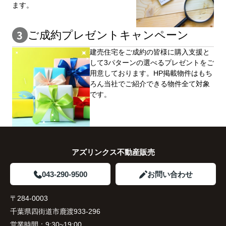
ます。
ご成約プレゼントキャンペーン
建売住宅をご成約の皆様に購⼊⽀援と
して3パターンの選べるプレゼントをご
用意しております。HP掲載物件はもち
ろん当社でご紹介できる物件全て対象
です。
アズリンクス不動産販売
043-290-9500
お問い合わせ
〒284-0003
千葉県四街道市鹿渡933-296
営業時間：
9:30~19:00