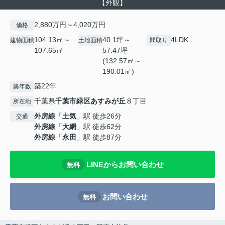
【外観】
2,880万円～4,020万円
価格
104.13㎡～
40.1坪～
4LDK
建物面積
土地面積
間取り
107.65㎡
57.47坪
(132.57㎡～
190.01㎡)
築22年
築年数
千葉県
千葉市緑区
あすみが丘
８丁目
所在地
外房線
「
土気
」駅 徒歩26分
交通
外房線
「
大網
」駅 徒歩62分
外房線
「
永田
」駅 徒歩87分
LINEからお問い合わせ
無料
お問い合わせ
無料