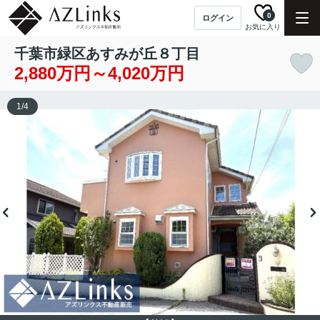
0
ログイン
お気に入り
千葉市緑区あすみが丘８丁目
2,880万円～4,020万円
1
/
4