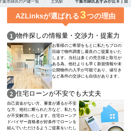
千葉市緑区の戸建一覧
土気駅
千葉市緑区あすみが丘８丁目
3
AZLinksが選ばれる
つの理由
物件探しの情報量・交渉⼒・提案⼒
お客様のご希望をもとに私たちプロの
目線で物件調査し最良のご提案をいた
します。当社は多くの売主様と取引が
ある為、他社よりも早く新規情報や未
公開物件の⼊手が可能であり、値引き
など条件の交渉にも自信があります。
住宅ローンが不安でも大丈夫
自⼰資⾦がない⽅、審査が通るか不安
な⽅、他社に断られた⽅など、私たち
が不安解消いたします。住宅ローンア
ドバイザー資格者が好条件でローンを
組んでいただけるようご提案をいたし