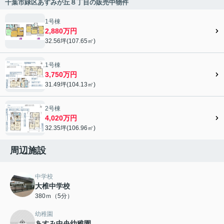
千葉市緑区あすみが丘８丁目の販売中物件
1号棟
2,880万円
32.56坪(107.65㎡)
1号棟
3,750万円
31.49坪(104.13㎡)
2号棟
4,020万円
32.35坪(106.96㎡)
周辺施設
中学校
大椎中学校
380ｍ（5分）
幼稚園
あすみ中央幼稚園