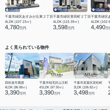
千葉市緑区あすみが丘東２丁目
千葉市緑区誉田町２丁目
千葉市緑区
4LDK (107.23㎡)
4LDK (115.39㎡)
4LDK (102.
4,780
3,598
4,490
万円
万円
万
よく見られている物件
四街道市鹿渡
千葉市稲毛区山王町
千葉市若葉区若松町
4LDK (96.88㎡)
4SLDK (97.50㎡)
3LDK (106.82㎡)
4
3,390
3,390
3,498
万円
万円
万円