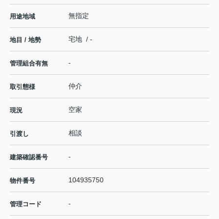
無指定
用途地域
宅地 / -
地目 / 地勢
-
管理組合有無
仲介
取引態様
空家
現況
相談
引渡し
-
建築確認番号
104935750
物件番号
-
管理コード