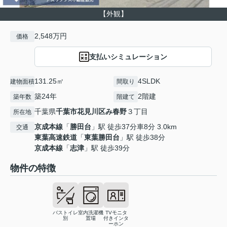
【外観】
2,548万円
価格
支払いシミュレーション
131.25㎡
4SLDK
建物面積
間取り
築24年
2階建
築年数
階建て
千葉県
千葉市花見川区
み春野
３丁目
所在地
京成本線
「
勝田台
」駅 徒歩37分車8分 3.0km
交通
東葉高速鉄道
「
東葉勝田台
」駅 徒歩38分
京成本線
「
志津
」駅 徒歩39分
物件の特徴
バストイレ
室内洗濯機
TVモニタ
別
置場
付きインタ
ーホン