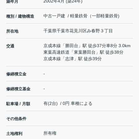
2002年4月 (築24年)
築年月
中古一戸建 / 軽量鉄骨（一部軽量鉄骨)
種別 / 建物構造
千葉県
千葉市花見川区
み春野
３丁目
所在地
京成本線
「
勝田台
」駅 徒歩37分車8分 3.0km
交通
東葉高速鉄道
「
東葉勝田台
」駅 徒歩38分
京成本線
「
志津
」駅 徒歩39分
-
修繕積立金
-
修繕積立基金
有(2台) / 0円 車種による
駐車場 / 月額
その他条件
所有権
土地権利