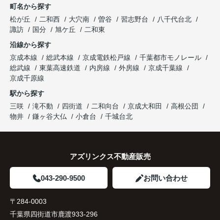
町名から探す
松が丘
二和西
大穴南
曽谷
習志野台
八千代台北
諏訪
国分
旭ケ丘
二和東
沿線から探す
京成本線
総武本線
京成電鉄松戸線
千葉都市モノレール
総武線
東葉高速鉄道
内房線
外房線
京成千葉線
京成千原線
駅から探す
三咲
滝不動
四街道
二和向台
京成大和田
高根公団
物井
鎌ヶ谷大仏
小倉台
千城台北
アズリンクス不動産販売
043-290-9500
お問い合わせ
〒284-0003
千葉県四街道市鹿渡933-296