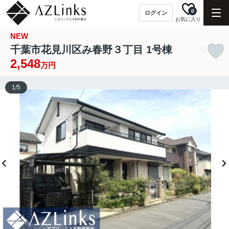
0
ログイン
お気に入り
NEW
千葉市花見川区み春野３丁目 1号棟
2,548
万円
1
/
5