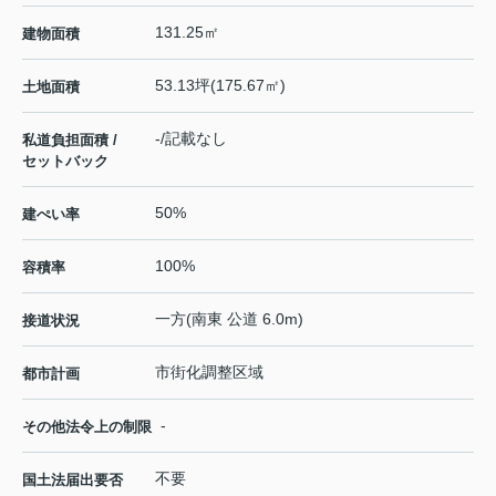
131.25㎡
建物面積
53.13坪(175.67㎡)
土地面積
-/記載なし
私道負担面積 /
セットバック
50%
建ぺい率
100%
容積率
一方(南東 公道 6.0m)
接道状況
市街化調整区域
都市計画
-
その他法令上の制限
不要
国土法届出要否