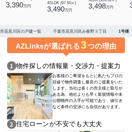
4SLDK (97.50㎡)
3,390
3,498
万円
3,490
万円
万円
市花見川区の戸建一覧
千葉市花見川区み春野３丁目
1号棟
3
AZLinksが選ばれる
つの理由
物件探しの情報量・交渉⼒・提案⼒
お客様のご希望をもとに私たちプロの
目線で物件調査し最良のご提案をいた
します。当社は多くの売主様と取引が
ある為、他社よりも早く新規情報や未
公開物件の⼊手が可能であり、値引き
など条件の交渉にも自信があります。
住宅ローンが不安でも大丈夫