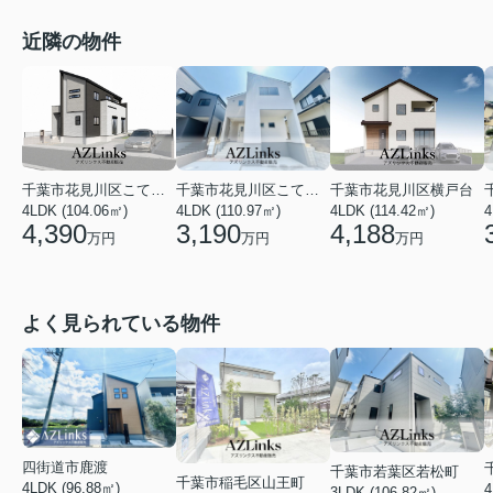
近隣の物件
千葉市花見川区こてはし台５丁目
千葉市花見川区こてはし台１丁目
千葉市花見川区横戸台
4LDK (104.06㎡)
4LDK (110.97㎡)
4
4LDK (114.42㎡)
4,390
3,190
4,188
万円
万円
万円
よく見られている物件
四街道市鹿渡
千葉市若葉区若松町
千葉市稲毛区山王町
4LDK (96.88㎡)
4
3LDK (106.82㎡)