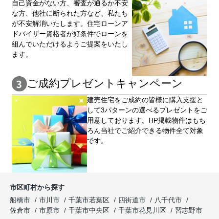
自⼰資⾦がない⽅、審査が通るか不安
な⽅、他社に断られた⽅など、私たち
が不安解消いたします。住宅ローンア
ドバイザー資格者が好条件でローンを
組んでいただけるようご提案をいたし
ます。
ご成約プレゼントキャンペーン
建売住宅をご成約の皆様に購⼊⽀援と
して3パターンの選べるプレゼントをご
用意しております。HP掲載物件はもち
ろん当社でご紹介できる物件全て対象
です。
市区町村から探す
船橋市
市川市
千葉市若葉区
四街道市
八千代市
佐倉市
市原市
千葉市中央区
千葉市花見川区
習志野市