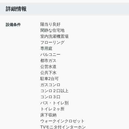
詳細情報
陽当り良好
設備条件
閑静な住宅地
室内洗濯機置場
フローリング
専用庭
バルコニー
都市ガス
公営水道
公共下水
駐車2台可
ガスコンロ
コンロ２口以上
コンロ３口
バス・トイレ別
トイレ２ヶ所
床下収納
ウォークインクロゼット
TVモニタ付インターホン