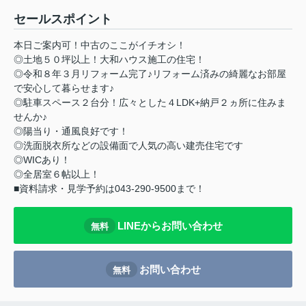
セールスポイント
本日ご案内可！中古のここがイチオシ！
◎土地５０坪以上！大和ハウス施工の住宅！
◎令和８年３月リフォーム完了♪リフォーム済みの綺麗なお部屋
で安心して暮らせます♪
◎駐車スペース２台分！広々とした４LDK+納戸２ヵ所に住みま
せんか♪
◎陽当り・通風良好です！
◎洗面脱衣所などの設備面で人気の高い建売住宅です
◎WICあり！
◎全居室６帖以上！
■資料請求・見学予約は043-290-9500まで！
LINEからお問い合わせ
無料
お問い合わせ
無料