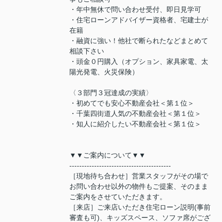
・年中無休で問い合わせ受付、即日見学可
・住宅ローンアドバイザー資格者、宅建士が
在籍
・融資に強い！他社で断られたなどまとめて
相談下さい
・頭金０円購入（オプション、家具家電、太
陽光発電、火災保険）
〈３部門３冠達成の実績〉
・初めてでも安心不動産会社＜第１位＞
・千葉四街道人気の不動産会社＜第１位＞
・知人に紹介したい不動産会社＜第１位＞
▼▼ご案内について▼▼
-----------------------------------------
［現地待ち合わせ］営業スタッフがその場で
お問い合わせ以外の物件もご提案、そのまま
ご案内をさせていただきます。
［来店］ご来店いただき住宅ローン説明(事前
審査も可)、キッズスペース、ソファ席がござ