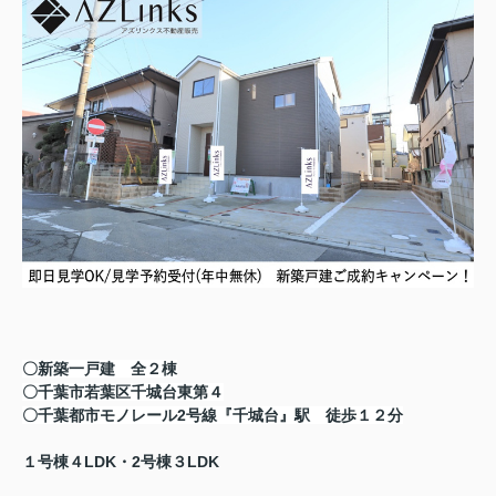
〇新築一戸建 全２棟
〇千葉市若葉区千城台東第４
〇千葉都市モノレール2号線『千城台』駅 徒歩１２分
１号棟４LDK・2号棟３LDK