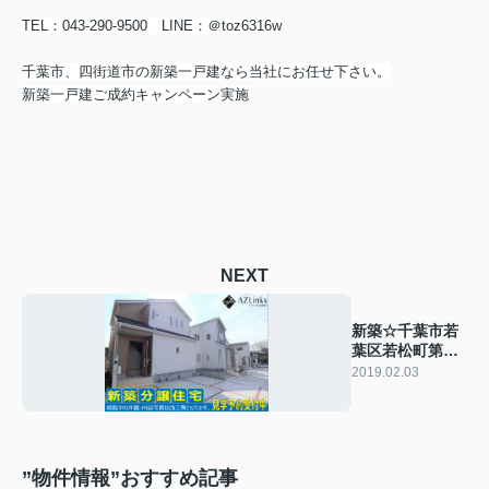
TEL：043-290-9500 LINE：＠toz6316w
千葉市、四街道市の新築一戸建なら当社にお任せ下さい。
新築一戸建ご成約キャンペーン実施
NEXT
新築☆千葉市若
葉区若松町第
９ 全３棟
2019.02.03
”物件情報”おすすめ記事