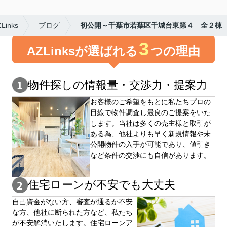
nks
ブログ
初公開～千葉市若葉区千城台東第４ 全２棟
3
AZLinksが選ばれる
つの理由
物件探しの情報量・交渉⼒・提案⼒
お客様のご希望をもとに私たちプロの
目線で物件調査し最良のご提案をいた
します。当社は多くの売主様と取引が
ある為、他社よりも早く新規情報や未
公開物件の⼊手が可能であり、値引き
など条件の交渉にも自信があります。
住宅ローンが不安でも大丈夫
自⼰資⾦がない⽅、審査が通るか不安
な⽅、他社に断られた⽅など、私たち
が不安解消いたします。住宅ローンア