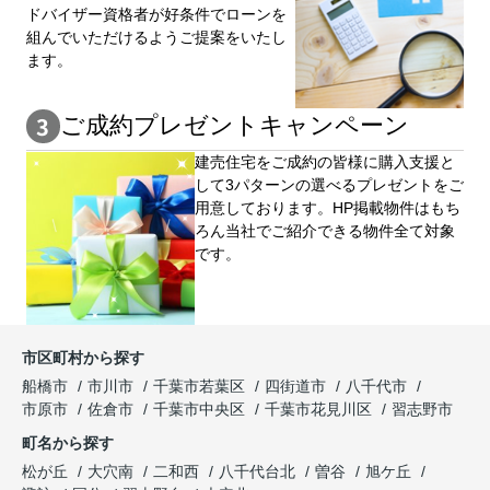
ドバイザー資格者が好条件でローンを
組んでいただけるようご提案をいたし
ます。
ご成約プレゼントキャンペーン
建売住宅をご成約の皆様に購⼊⽀援と
して3パターンの選べるプレゼントをご
用意しております。HP掲載物件はもち
ろん当社でご紹介できる物件全て対象
です。
市区町村から探す
船橋市
市川市
千葉市若葉区
四街道市
八千代市
市原市
佐倉市
千葉市中央区
千葉市花見川区
習志野市
町名から探す
松が丘
大穴南
二和西
八千代台北
曽谷
旭ケ丘