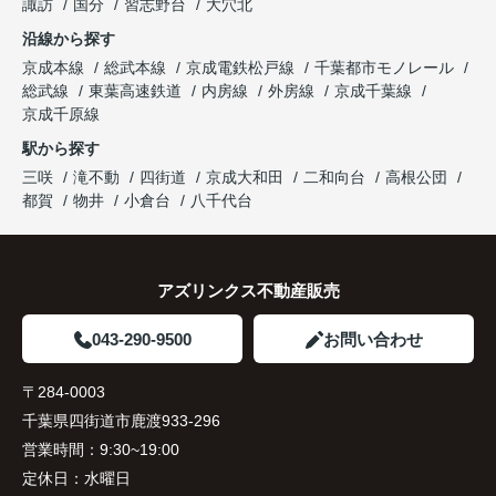
諏訪
国分
習志野台
大穴北
沿線から探す
京成本線
総武本線
京成電鉄松戸線
千葉都市モノレール
総武線
東葉高速鉄道
内房線
外房線
京成千葉線
京成千原線
駅から探す
三咲
滝不動
四街道
京成大和田
二和向台
高根公団
都賀
物井
小倉台
八千代台
アズリンクス不動産販売
043-290-9500
お問い合わせ
〒284-0003
千葉県四街道市鹿渡933-296
営業時間：
9:30~19:00
定休日：
水曜日