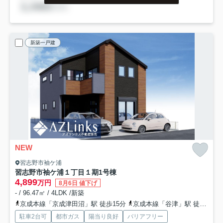
新築一戸建
NEW
習志野市袖ケ浦
習志野市袖ケ浦１丁目１期
1号棟
4,899
万円
8月6日 値下げ
- / 96.47㎡ / 4LDK /新築
京成本線「京成津田沼」駅 徒歩15分
京成本線「谷津」駅 徒歩19分
駐車2台可
都市ガス
陽当り良好
バリアフリー