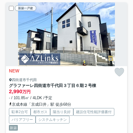
新築一戸建
NEW
四街道市千代田
グラファーレ四街道市千代田３丁目６期
２号棟
2,990
万円
- / 101.85㎡ / 4LDK /予定
京成本線「京成臼井」駅 徒歩68分
駐車2台可
都市ガス
陽当り良好
建設住宅性能評価書付
バリアフリー
システムキッチン
新築