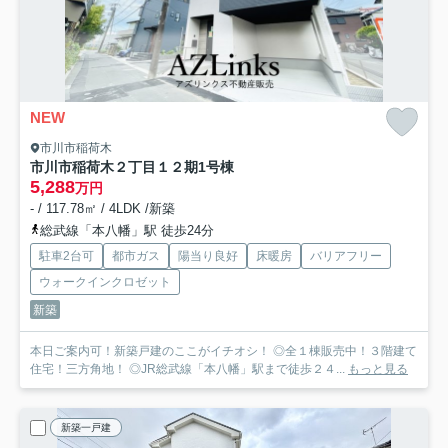
NEW
市川市稲荷木
市川市稲荷木２丁目１２期
1号棟
5,288
万円
- / 117.78㎡ / 4LDK /新築
総武線「本八幡」駅 徒歩24分
駐車2台可
都市ガス
陽当り良好
床暖房
バリアフリー
ウォークインクロゼット
新築
本日ご案内可！新築戸建のここがイチオシ！ ◎全１棟販売中！３階建て
住宅！三方角地！ ◎JR総武線「本八幡」駅まで徒歩２４...
もっと見る
新築一戸建