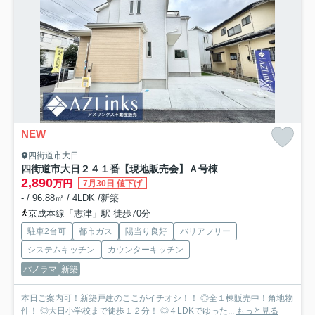
NEW
四街道市大日
四街道市大日２４１番【現地販売会】
Ａ号棟
2,890
万円
7月30日 値下げ
- / 96.88㎡ / 4LDK /新築
京成本線「志津」駅 徒歩70分
駐車2台可
都市ガス
陽当り良好
バリアフリー
システムキッチン
カウンターキッチン
パノラマ
新築
本日ご案内可！新築戸建のここがイチオシ！！ ◎全１棟販売中！角地物
件！ ◎大日小学校まで徒歩１２分！ ◎４LDKでゆった...
もっと見る