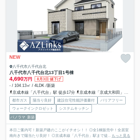
NEW
八千代市八千代台北
八千代市八千代台北13丁目
1号棟
4,690
万円
8月3日 値下げ
- / 104.13㎡ / 4LDK /新築
京成本線「八千代台」駅 徒歩17分
京成本線「京成大和田」駅 徒歩16分
都市ガス
陽当り良好
建設住宅性能評価書付
バリアフリー
ウォークインクロゼット
システムキッチン
パノラマ
新築
本日ご案内可！新築戸建のここがイチオシ！！ ◎全1棟販売中！全居室
南向きで陽当たり良好！ ◎京成本線「八千代台」駅まで徒...
もっと見る