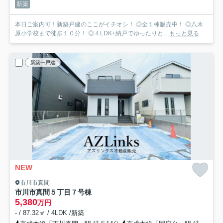
新築
本日ご案内可！新築戸建のここがイチオシ！ ◎全１棟販売中！ ◎八木
原小学校まで徒歩１０分！ ◎４LDK+納戸でゆったりと...
もっと見る
新築一戸建
NEW
市川市真間
市川市真間５丁目
７号棟
5,380
万円
- / 87.32㎡ / 4LDK /新築