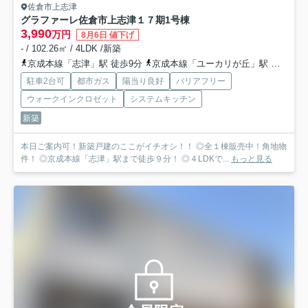
佐倉市上志津
グラファーレ佐倉市上志津１７期
1号棟
3,990
万円
8月6日 値下げ
- / 102.26㎡ / 4LDK /新築
京成本線「志津」駅 徒歩9分
京成本線「ユーカリが丘」駅 徒歩11分
駐車2台可
都市ガス
陽当り良好
バリアフリー
ウォークインクロゼット
システムキッチン
新築
本日ご案内可！新築戸建のここがイチオシ！！ ◎全１棟販売中！角地物
件！ ◎京成本線「志津」駅まで徒歩９分！ ◎４LDKで...
もっと見る