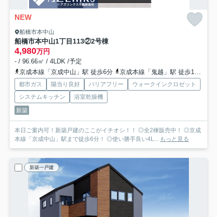
NEW
船橋市本中山
船橋市本中山1丁目113②
2号棟
4,980
万円
- / 96.66㎡ / 4LDK /予定
京成本線「京成中山」駅 徒歩6分
京成本線「鬼越」駅 徒歩10分
都市ガス
陽当り良好
バリアフリー
ウォークインクロゼット
システムキッチン
浴室乾燥機
新築
本日ご案内可！新築戸建のここがイチオシ！！ ◎全2棟販売中！ ◎京成
本線「京成中山」駅まで徒歩6分！ ◎使い勝手良い4L...
もっと見る
新築一戸建