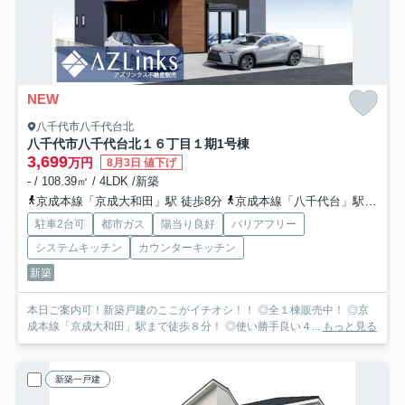
NEW
八千代市八千代台北
八千代市八千代台北１６丁目１期
1号棟
3,699
万円
8月3日 値下げ
- / 108.39㎡ / 4LDK /新築
京成本線「京成大和田」駅 徒歩8分
京成本線「八千代台」駅 徒歩26分
駐車2台可
都市ガス
陽当り良好
バリアフリー
システムキッチン
カウンターキッチン
新築
本日ご案内可！新築戸建のここがイチオシ！！ ◎全１棟販売中！ ◎京
成本線「京成大和田」駅まで徒歩８分！ ◎使い勝手良い４...
もっと見る
新築一戸建