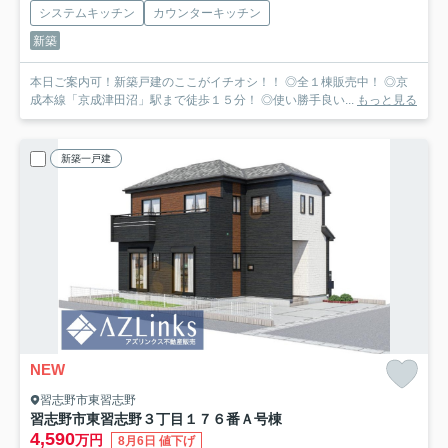
システムキッチン
カウンターキッチン
新築
本日ご案内可！新築戸建のここがイチオシ！！ ◎全１棟販売中！ ◎京
成本線「京成津田沼」駅まで徒歩１５分！ ◎使い勝手良い...
もっと見る
新築一戸建
NEW
習志野市東習志野
習志野市東習志野３丁目１７６番
Ａ号棟
4,590
万円
8月6日 値下げ