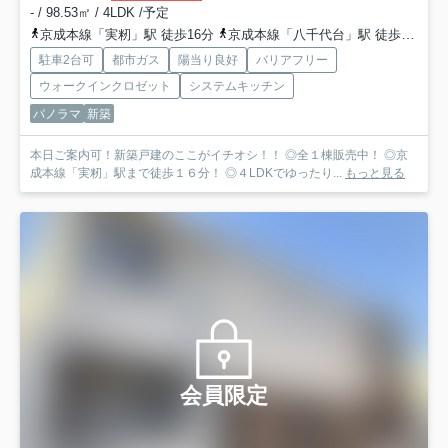
- / 98.53㎡ / 4LDK /予定
京成本線「実籾」駅 徒歩16分
京成本線「八千代台」駅 徒歩28分
駐車2台可
都市ガス
陽当り良好
バリアフリー
ウォークインクロゼット
システムキッチン
パノラマ
新築
本日ご案内可！新築戸建のここがイチオシ！！ ◎全１棟販売中！ ◎京
成本線「実籾」駅まで徒歩１６分！ ◎４LDKでゆったり...
もっと見る
会員限定