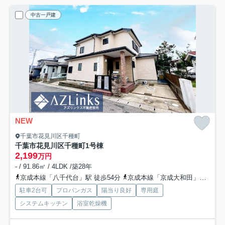
中古一戸建
NEW
千葉市花見川区千種町
千葉市花見川区千種町
1号棟
2,199
万円
- / 91.86㎡ / 4LDK /築28年
京成本線「八千代台」駅 徒歩54分
京成本線「京成大和田」駅 徒歩61分
駐車2台可
プロパンガス
陽当り良好
専用庭
システムキッチン
浴室乾燥機