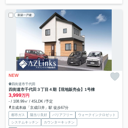
新築一戸建
NEW
四街道市千代田
四街道市千代田３丁目４期【現地販売会】
1号棟
3,999
万円
- / 108.99㎡ / 4SLDK /予定
京成本線「京成臼井」駅 徒歩67分
都市ガス
陽当り良好
バリアフリー
ウォークインクロゼット
システムキッチン
カウンターキッチン