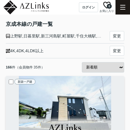
0
ログイン
お気に入り
京成本線の戸建一覧
上野駅,日暮里駅,新三河島駅,町屋駅,千住大橋駅,京成関屋駅,堀切菖蒲園駅,お花茶屋駅,青砥駅,京成高砂駅,京成小岩駅,江戸川駅,国府台駅,市川真間駅,菅野駅,本八幡駅,鬼越駅,京成中山駅,東中山駅,京成西船駅,海神駅,京成船橋駅,大神宮下駅,船橋競馬場駅,谷津駅,京成津田沼駅,京成大久保駅,実籾駅,八千代台駅,京成大和田駅,勝田台駅,志津駅,ユーカリが丘駅,京成臼井駅,京成佐倉駅,大佐倉駅,京成酒々井駅,宗吾参道駅,公津の杜駅,成田駅,東成田駅,空港第２ビル駅,成田空港駅
変更
4K,4DK,4LDK以上
変更
166
件（会員物件 35件）
新築一戸建