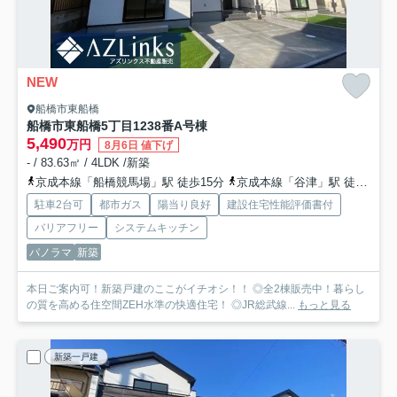
NEW
船橋市東船橋
船橋市東船橋5丁目1238番
A号棟
5,490
万円
8月6日 値下げ
- / 83.63㎡ / 4LDK /新築
京成本線「船橋競馬場」駅 徒歩15分
京成本線「谷津」駅 徒歩17分
駐車2台可
都市ガス
陽当り良好
建設住宅性能評価書付
バリアフリー
システムキッチン
パノラマ
新築
本日ご案内可！新築戸建のここがイチオシ！！ ◎全2棟販売中！暮らし
の質を高める住空間ZEH水準の快適住宅！ ◎JR総武線...
もっと見る
新築一戸建