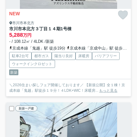
NEW
市川市本北方
市川市本北方３丁目１４期
1号棟
5,288
万円
- / 108.12㎡ / 4LDK /新築
京成本線「鬼越」駅 徒歩19分
京成本線「京成中山」駅 徒歩19分
駐車2台可
都市ガス
陽当り良好
床暖房
バリアフリー
ウォークインクロゼット
新築
＼2026住まい探しフェア開催しております／ 【新規公開】全１棟！京
成本線「鬼越」駅徒歩１９分！４LDK+WIC！床暖房...
もっと見る
新築一戸建