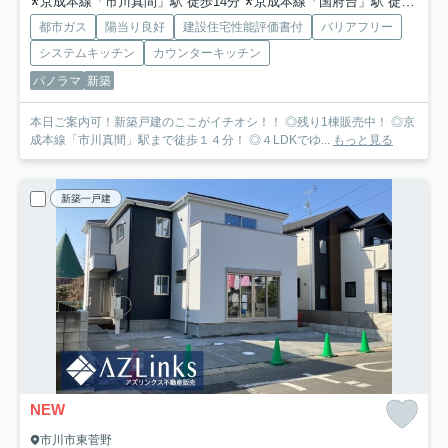
京成本線「市川真間」駅 徒歩14分
京成本線「国府台」駅 徒歩15分
都市ガス
陽当り良好
建設住宅性能評価書付
バリアフリー
システムキッチン
カウンターキッチン
パノラマ
新築
本日ご案内可！新築戸建のここがイチオシ！！ ◎残り1棟販売中！ ◎京
成本線「市川真間」駅まで徒歩１４分！ ◎４LDKでゆ...
もっと見る
新築一戸建
NEW
市川市東菅野