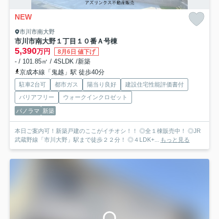
NEW
市川市南大野
市川市南大野１丁目１０番
Ａ号棟
5,390
万円
8月6日 値下げ
- / 101.85㎡ / 4SLDK /新築
京成本線「鬼越」駅 徒歩40分
駐車2台可
都市ガス
陽当り良好
建設住宅性能評価書付
バリアフリー
ウォークインクロゼット
パノラマ
新築
本日ご案内可！新築戸建のここがイチオシ！！ ◎全１棟販売中！ ◎JR
武蔵野線「市川大野」駅まで徒歩２２分！ ◎４LDK+...
もっと見る