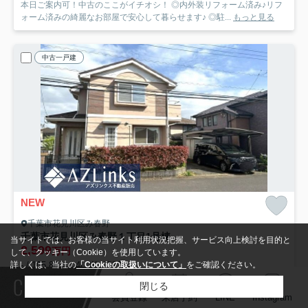
本日ご案内可！中古のここがイチオシ！ ◎内外装リフォーム済み♪リフ
ォーム済みの綺麗なお部屋で安心して暮らせます♪ ◎駐...
もっと見る
中古一戸建
NEW
千葉市花見川区み春野
千葉市花見川区み春野１丁目
1号棟
当サイトでは、お客様の当サイト利用状況把握、サービス向上検討を目的と
2,599
万円
して、クッキー（Cookie）を使用しています。
- / 105.86㎡ / 4LDK /築22年
詳しくは、当社の
「Cookieの取扱いについて」
をご確認ください。
Contact
京成本線「勝田台」駅 徒歩46分車15分 5.6km
京成本線「志津」駅 徒歩48分
閉じる
会員登録
来店予約
LINE
Instagram
駐車2台可
都市ガス
陽当り良好
専用庭