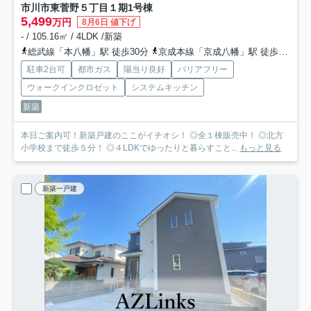
市川市東菅野５丁目１期
1号棟
5,499
万円
8月6日 値下げ
- / 105.16㎡ / 4LDK /新築
総武線「本八幡」駅 徒歩30分
京成本線「京成八幡」駅 徒歩29分
駐車2台可
都市ガス
陽当り良好
バリアフリー
ウォークインクロゼット
システムキッチン
新築
本日ご案内可！新築戸建のここがイチオシ！ ◎全１棟販売中！ ◎北方
小学校まで徒歩５分！ ◎４LDKでゆったりと暮らすこと...
もっと見る
新築一戸建