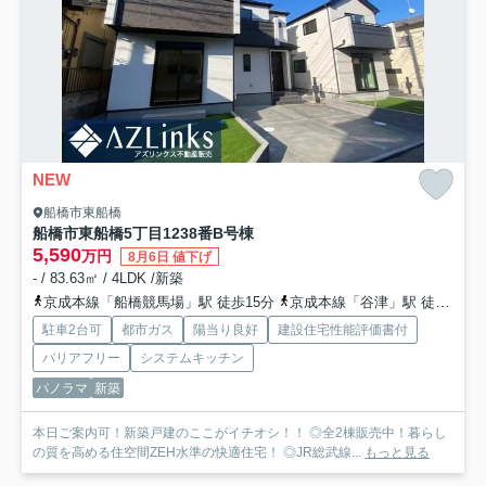
NEW
船橋市東船橋
船橋市東船橋5丁目1238番
B号棟
5,590
万円
8月6日 値下げ
- / 83.63㎡ / 4LDK /新築
京成本線「船橋競馬場」駅 徒歩15分
京成本線「谷津」駅 徒歩17分
駐車2台可
都市ガス
陽当り良好
建設住宅性能評価書付
バリアフリー
システムキッチン
パノラマ
新築
本日ご案内可！新築戸建のここがイチオシ！！ ◎全2棟販売中！暮らし
の質を高める住空間ZEH水準の快適住宅！ ◎JR総武線...
もっと見る