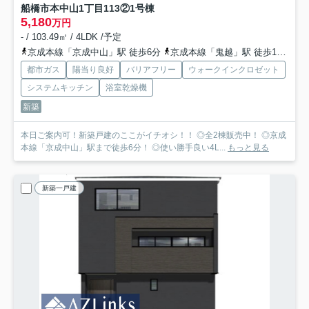
船橋市本中山1丁目113②
1号棟
5,180
万円
- / 103.49㎡ / 4LDK /予定
京成本線「京成中山」駅 徒歩6分
京成本線「鬼越」駅 徒歩10分
都市ガス
陽当り良好
バリアフリー
ウォークインクロゼット
システムキッチン
浴室乾燥機
新築
本日ご案内可！新築戸建のここがイチオシ！！ ◎全2棟販売中！ ◎京成
本線「京成中山」駅まで徒歩6分！ ◎使い勝手良い4L...
もっと見る
新築一戸建