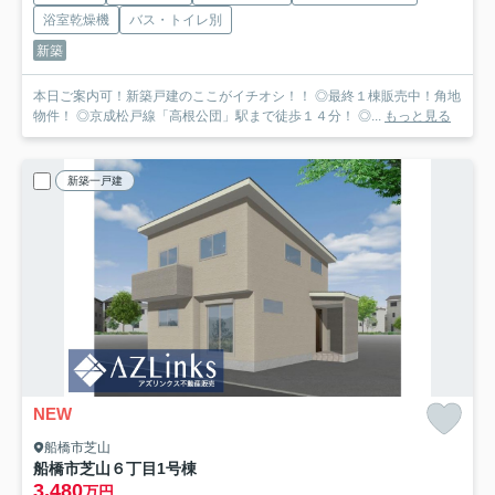
浴室乾燥機
バス・トイレ別
新築
本日ご案内可！新築戸建のここがイチオシ！！ ◎最終１棟販売中！角地
物件！ ◎京成松戸線「高根公団」駅まで徒歩１４分！ ◎...
もっと見る
新築一戸建
NEW
船橋市芝山
船橋市芝山６丁目
1号棟
3,480
万円