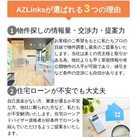
3
AZLinksが選ばれる
つの理由
物件探しの情報量・交渉⼒・提案⼒
お客様のご希望をもとに私たちプロの
目線で物件調査し最良のご提案をいた
します。当社は多くの売主様と取引が
ある為、他社よりも早く新規情報や未
公開物件の⼊手が可能であり、値引き
など条件の交渉にも自信があります。
住宅ローンが不安でも大丈夫
自⼰資⾦がない⽅、審査が通るか不安
な⽅、他社に断られた⽅など、私たち
が不安解消いたします。住宅ローンア
ドバイザー資格者が好条件でローンを
組んでいただけるようご提案をいたし
ます。