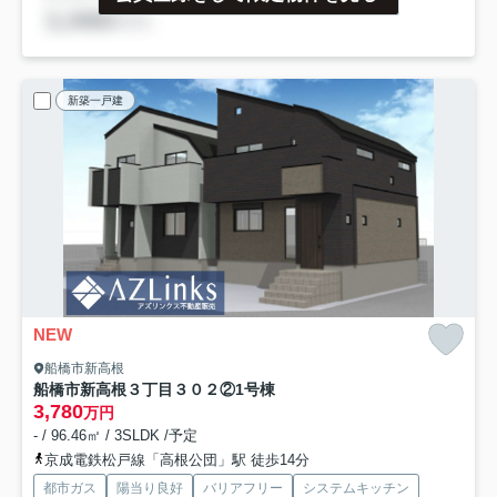
新築一戸建
NEW
船橋市新高根
船橋市新高根３丁目３０２②
1号棟
3,780
万円
- / 96.46㎡ / 3SLDK /予定
京成電鉄松戸線「高根公団」駅 徒歩14分
都市ガス
陽当り良好
バリアフリー
システムキッチン