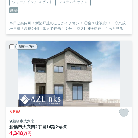
ウォークインクロゼット
システムキッチン
新築
本日ご案内可！新築戸建のここがイチオシ！ ◎全１棟販売中！ ◎京成
松戸線「高根公団」駅まで徒歩１７分！ ◎３LDK+納戸...
もっと見る
新築一戸建
NEW
船橋市大穴南
船橋市大穴南2丁目14期
2号棟
4,348
万円