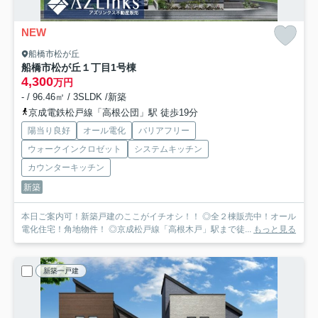
NEW
船橋市松が丘
船橋市松が丘１丁目
1号棟
4,300
万円
- / 96.46㎡ / 3SLDK /新築
京成電鉄松戸線「高根公団」駅 徒歩19分
陽当り良好
オール電化
バリアフリー
ウォークインクロゼット
システムキッチン
カウンターキッチン
新築
本日ご案内可！新築戸建のここがイチオシ！！ ◎全２棟販売中！オール
電化住宅！角地物件！ ◎京成松戸線「高根木戸」駅まで徒...
もっと見る
新築一戸建