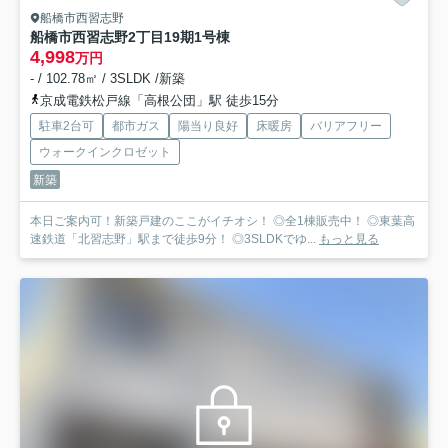
船橋市西習志野
船橋市西習志野2丁目19期
1号棟
4,998
万円
- / 102.78㎡ / 3SLDK /新築
京成電鉄松戸線「高根公団」駅 徒歩15分
駐車2台可
都市ガス
陽当り良好
床暖房
バリアフリー
ウォークインクロゼット
新築
本日ご案内可！新築戸建のここがイチオシ！ ◎全1棟販売中！ ◎東葉高
速鉄道「北習志野」駅まで徒歩9分！ ◎3SLDKでゆ...
もっと見る