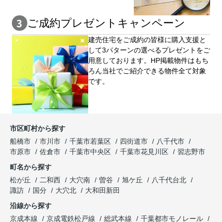
ご成約プレゼントキャンペーン
建売住宅をご成約の皆様に購⼊⽀援と
して3パターンの選べるプレゼントをご
用意しております。HP掲載物件はもち
ろん当社でご紹介できる物件全て対象
です。
市区町村から探す
船橋市
市川市
千葉市若葉区
四街道市
八千代市
市原市
佐倉市
千葉市中央区
千葉市花見川区
習志野市
町名から探す
松が丘
二和西
大穴南
曽谷
旭ケ丘
八千代台北
諏訪
国分
大穴北
大和田新田
沿線から探す
京成本線
京成電鉄松戸線
総武本線
千葉都市モノレール