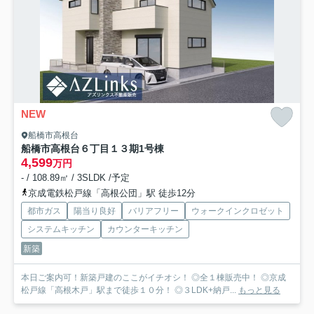
NEW
船橋市高根台
船橋市高根台６丁目１３期
1号棟
4,599
万円
- / 108.89㎡ / 3SLDK /予定
京成電鉄松戸線「高根公団」駅 徒歩12分
都市ガス
陽当り良好
バリアフリー
ウォークインクロゼット
システムキッチン
カウンターキッチン
新築
本日ご案内可！新築戸建のここがイチオシ！ ◎全１棟販売中！ ◎京成
松戸線「高根木戸」駅まで徒歩１０分！ ◎３LDK+納戸...
もっと見る