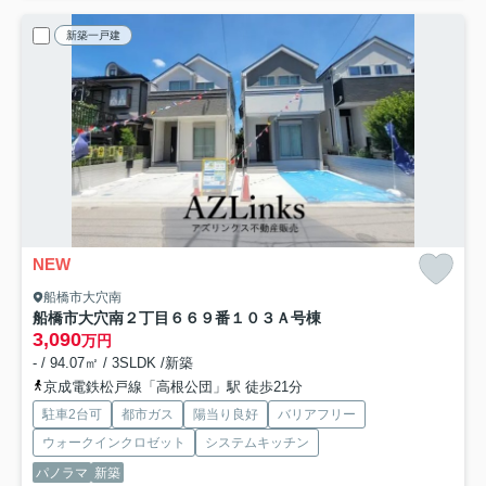
新築一戸建
NEW
船橋市大穴南
船橋市大穴南２丁目６６９番１０３
Ａ号棟
3,090
万円
- / 94.07㎡ / 3SLDK /新築
京成電鉄松戸線「高根公団」駅 徒歩21分
駐車2台可
都市ガス
陽当り良好
バリアフリー
ウォークインクロゼット
システムキッチン
パノラマ
新築