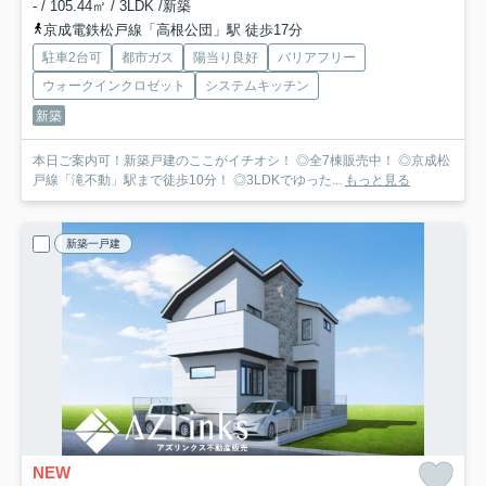
- / 105.44㎡ / 3LDK /新築
京成電鉄松戸線「高根公団」駅 徒歩17分
駐車2台可
都市ガス
陽当り良好
バリアフリー
ウォークインクロゼット
システムキッチン
新築
本日ご案内可！新築戸建のここがイチオシ！ ◎全7棟販売中！ ◎京成松
戸線「滝不動」駅まで徒歩10分！ ◎3LDKでゆった...
もっと見る
新築一戸建
NEW