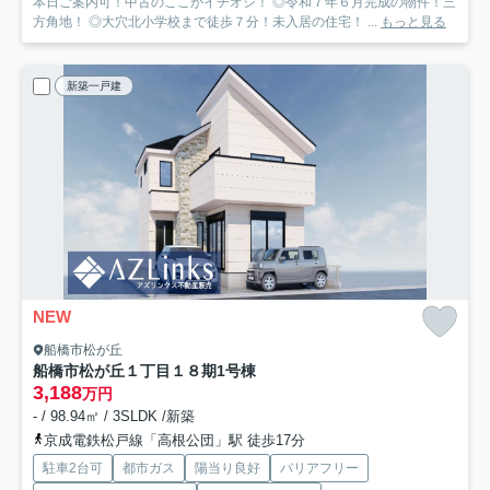
本日ご案内可！中古のここがイチオシ！ ◎令和７年６月完成の物件！三
方角地！ ◎大穴北小学校まで徒歩７分！未入居の住宅！ ...
もっと見る
新築一戸建
NEW
船橋市松が丘
船橋市松が丘１丁目１８期
1号棟
3,188
万円
- / 98.94㎡ / 3SLDK /新築
京成電鉄松戸線「高根公団」駅 徒歩17分
駐車2台可
都市ガス
陽当り良好
バリアフリー