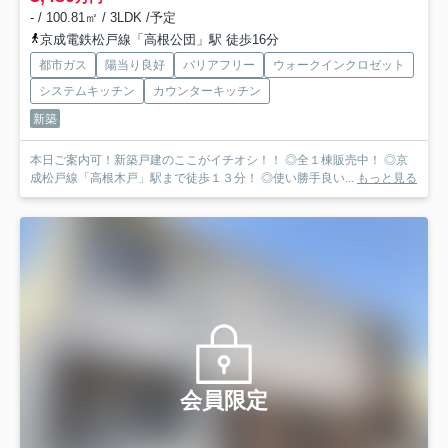
- / 100.81㎡ / 3LDK /予定
京成電鉄松戸線「高根公団」駅 徒歩16分
都市ガス
陽当り良好
バリアフリー
ウォークインクロゼット
システムキッチン
カウンターキッチン
新築
本日ご案内可！新築戸建のここがイチオシ！！ ◎全１棟販売中！ ◎京
成松戸線「高根木戸」駅まで徒歩１３分！ ◎使い勝手良い...
もっと見る
会員限定