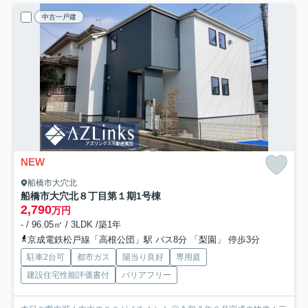
中古一戸建
NEW
船橋市大穴北
船橋市大穴北８丁目第１期
1号棟
2,790
万円
- / 96.05㎡ / 3LDK /築1年
京成電鉄松戸線「高根公団」駅 バス8分 「梨園」 停歩3分
駐車2台可
都市ガス
陽当り良好
専用庭
建設住宅性能評価書付
バリアフリー