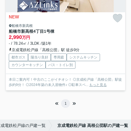
NEW
船橋市新高根
船橋市新高根4丁目
1号棟
2,990
万円
- / 78.24㎡ / 3LDK /築1年
京成電鉄松戸線「高根公団」駅 徒歩9分
都市ガス
陽当り良好
専用庭
システムキッチン
カウンターキッチン
バス・トイレ別
本日ご案内可！中古のここがイチオシ！ ◎京成松戸線「高根公団」駅徒
歩約9分！ ◎2024年築の未入居物件♪ ◎駐車スペ...
もっと見る
1
京成電鉄松戸線の戸建一覧
京成電鉄松戸線 高根公団駅の戸建一覧