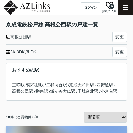
0
ログイン
お気に入り
京成電鉄松戸線 高根公団駅の戸建一覧
高根公団駅
変更
3K,3DK,3LDK
変更
おすすめの駅
三咲駅
/
滝不動駅
/
二和向台駅
/
京成大和田駅
/
四街道駅
/
高根公団駅
/
物井駅
/
鎌ヶ谷大仏駅
/
千城台北駅
/
小倉台駅
18
件（会員物件 6件）