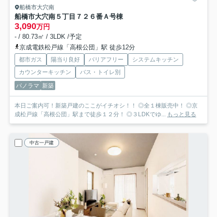
船橋市大穴南
船橋市大穴南５丁目７２６番
Ａ号棟
3,090
万円
- / 80.73㎡ / 3LDK /予定
京成電鉄松戸線「高根公団」駅 徒歩12分
都市ガス
陽当り良好
バリアフリー
システムキッチン
カウンターキッチン
バス・トイレ別
パノラマ
新築
本日ご案内可！新築戸建のここがイチオシ！！ ◎全１棟販売中！ ◎京
成松戸線「高根公団」駅まで徒歩１２分！ ◎３LDKでゆ...
もっと見る
中古一戸建