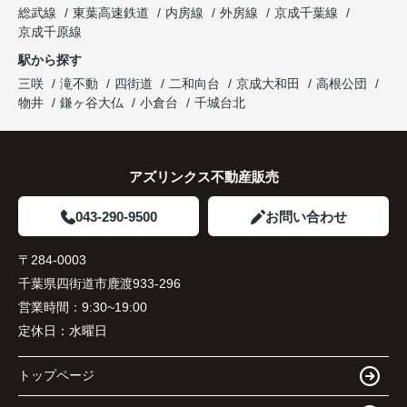
総武線
東葉高速鉄道
内房線
外房線
京成千葉線
京成千原線
駅から探す
三咲
滝不動
四街道
二和向台
京成大和田
高根公団
物井
鎌ヶ谷大仏
小倉台
千城台北
アズリンクス不動産販売
043-290-9500
お問い合わせ
〒284-0003
千葉県四街道市鹿渡933-296
営業時間：
9:30~19:00
定休日：
水曜日
トップページ