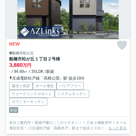
NEW
船橋市松が丘
船橋市松が丘１丁目
２号棟
3,880
万円
- / 94.49㎡ / 3SLDK /新築
京成電鉄松戸線「高根公団」駅 徒歩19分
陽当り良好
オール電化
バリアフリー
ウォークインクロゼット
システムキッチン
カウンターキッチン
新築
本日ご案内可！新築戸建のここがイチオシ！！ ◎全２棟販売中！オール
電化住宅！ ◎京成松戸線「高根木戸」駅まで徒歩１９分！...
もっと見る