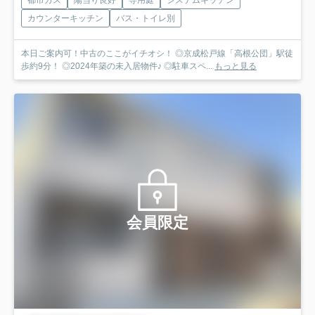
都市ガス
陽当り良好
専用庭
システムキッチン
カウンターキッチン
バス・トイレ別
本日ご案内可！中古のここがイチオシ！ ◎京成松戸線「高根公団」駅徒
歩約9分！ ◎2024年築の未入居物件♪ ◎駐車スペ...
もっと見る
会員限定