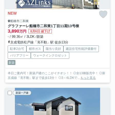
NEW
船橋市二和東
グラファーレ船橋市二和東1丁目11期
13号棟
3,890
万円
8月6日 値下げ
- / 99.36㎡ / 3LDK /新築
京成電鉄松戸線「滝不動」駅 徒歩13分
駐車2台可
都市ガス
陽当り良好
建設住宅性能評価書付
バリアフリー
ウォークインクロゼット
新築
本日ご案内可！新築戸建のここがイチオシ！！ ◎全13棟販売中！ ◎新
京成線「滝不動」駅まで徒歩13分！ ◎3～4LDKで...
もっと見る
新築一戸建