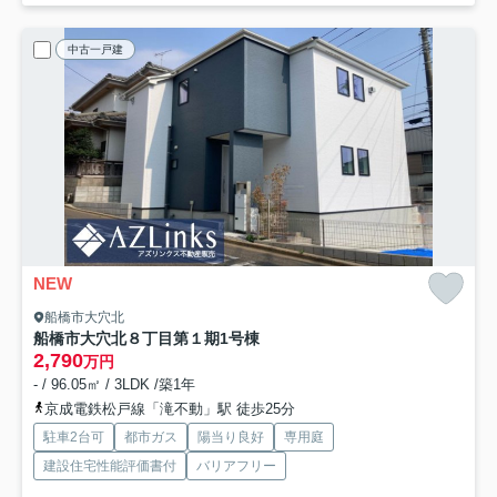
中古一戸建
NEW
船橋市大穴北
船橋市大穴北８丁目第１期
1号棟
2,790
万円
- / 96.05㎡ / 3LDK /築1年
京成電鉄松戸線「滝不動」駅 徒歩25分
駐車2台可
都市ガス
陽当り良好
専用庭
建設住宅性能評価書付
バリアフリー