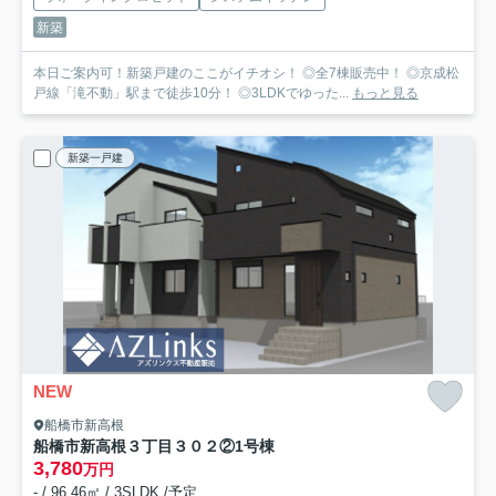
新築
本日ご案内可！新築戸建のここがイチオシ！ ◎全7棟販売中！ ◎京成松
戸線「滝不動」駅まで徒歩10分！ ◎3LDKでゆった...
もっと見る
新築一戸建
NEW
船橋市新高根
船橋市新高根３丁目３０２②
1号棟
3,780
万円
- / 96.46㎡ / 3SLDK /予定