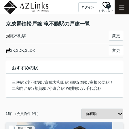
0
ログイン
お気に入り
京成電鉄松戸線 滝不動駅の戸建一覧
滝不動駅
変更
3K,3DK,3LDK
変更
おすすめの駅
三咲駅
/
滝不動駅
/
京成大和田駅
/
四街道駅
/
高根公団駅
/
二和向台駅
/
都賀駅
/
小倉台駅
/
物井駅
/
八千代台駅
15
件（会員物件 4件）
新築一戸建