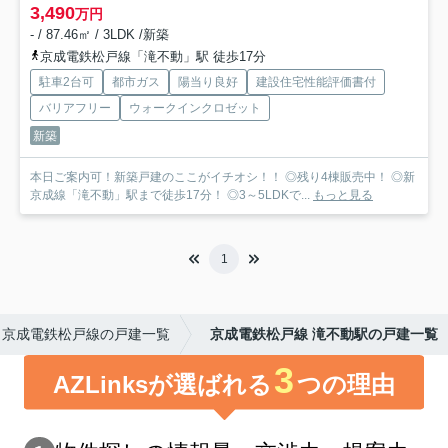
3,490
万円
- / 87.46㎡ / 3LDK /新築
京成電鉄松戸線「滝不動」駅 徒歩17分
駐車2台可
都市ガス
陽当り良好
建設住宅性能評価書付
バリアフリー
ウォークインクロゼット
新築
本日ご案内可！新築戸建のここがイチオシ！！ ◎残り4棟販売中！ ◎新
京成線「滝不動」駅まで徒歩17分！ ◎3～5LDKで...
もっと見る
1
京成電鉄松戸線の戸建一覧
京成電鉄松戸線 滝不動駅の戸建一覧
3
AZLinksが選ばれる
つの理由