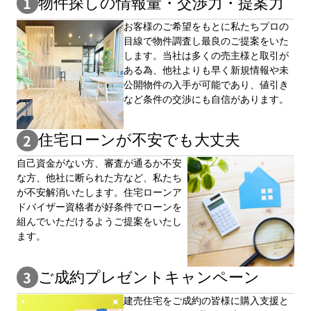
物件探しの情報量・交渉⼒・提案⼒
お客様のご希望をもとに私たちプロの
目線で物件調査し最良のご提案をいた
します。当社は多くの売主様と取引が
ある為、他社よりも早く新規情報や未
公開物件の⼊手が可能であり、値引き
など条件の交渉にも自信があります。
住宅ローンが不安でも大丈夫
自⼰資⾦がない⽅、審査が通るか不安
な⽅、他社に断られた⽅など、私たち
が不安解消いたします。住宅ローンア
ドバイザー資格者が好条件でローンを
組んでいただけるようご提案をいたし
ます。
ご成約プレゼントキャンペーン
建売住宅をご成約の皆様に購⼊⽀援と