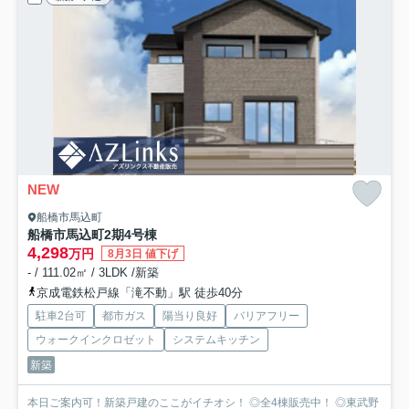
NEW
船橋市馬込町
船橋市馬込町2期
4号棟
4,298
万円
8月3日 値下げ
- / 111.02㎡ / 3LDK /新築
京成電鉄松戸線「滝不動」駅 徒歩40分
駐車2台可
都市ガス
陽当り良好
バリアフリー
ウォークインクロゼット
システムキッチン
新築
本日ご案内可！新築戸建のここがイチオシ！ ◎全4棟販売中！ ◎東武野