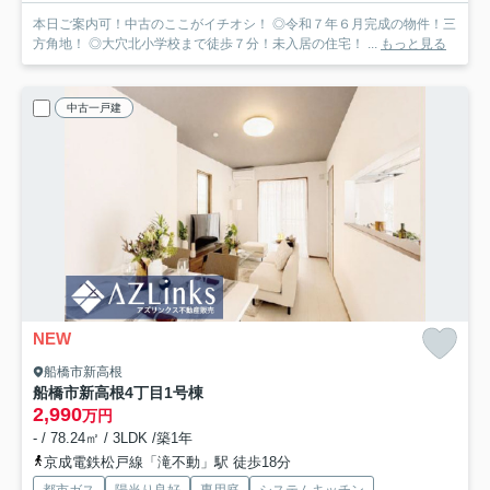
本日ご案内可！中古のここがイチオシ！ ◎令和７年６月完成の物件！三
方角地！ ◎大穴北小学校まで徒歩７分！未入居の住宅！ ...
もっと見る
中古一戸建
NEW
船橋市新高根
船橋市新高根4丁目
1号棟
2,990
万円
- / 78.24㎡ / 3LDK /築1年
京成電鉄松戸線「滝不動」駅 徒歩18分