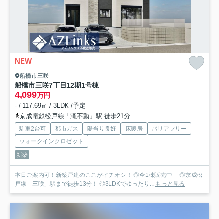
NEW
船橋市三咲
船橋市三咲7丁目12期
1号棟
4,099
万円
- / 117.69㎡ / 3LDK /予定
京成電鉄松戸線「滝不動」駅 徒歩21分
駐車2台可
都市ガス
陽当り良好
床暖房
バリアフリー
ウォークインクロゼット
新築
本日ご案内可！新築戸建のここがイチオシ！ ◎全1棟販売中！ ◎京成松
戸線「三咲」駅まで徒歩13分！ ◎3LDKでゆったり...
もっと見る