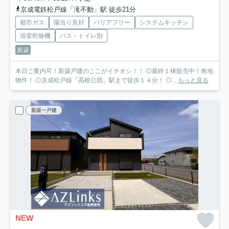
京成電鉄松戸線「滝不動」駅 徒歩21分
都市ガス
陽当り良好
バリアフリー
システムキッチン
浴室乾燥機
バス・トイレ別
新築
本日ご案内可！新築戸建のここがイチオシ！！ ◎最終１棟販売中！角地
物件！ ◎京成松戸線「高根公団」駅まで徒歩１４分！ ◎...
もっと見る
新築一戸建
NEW