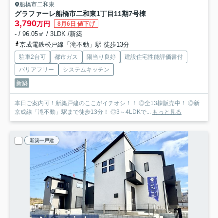
船橋市二和東
グラファーレ船橋市二和東1丁目11期
7号棟
3,790
万円
8月6日 値下げ
- / 96.05㎡ / 3LDK /新築
京成電鉄松戸線「滝不動」駅 徒歩13分
駐車2台可
都市ガス
陽当り良好
建設住宅性能評価書付
バリアフリー
システムキッチン
新築
本日ご案内可！新築戸建のここがイチオシ！！ ◎全13棟販売中！ ◎新
京成線「滝不動」駅まで徒歩13分！ ◎3～4LDKで...
もっと見る
新築一戸建