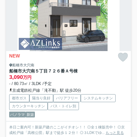
NEW
船橋市大穴南
船橋市大穴南５丁目７２６番
Ａ号棟
3,090
万円
- / 80.73㎡ / 3LDK /予定
京成電鉄松戸線「滝不動」駅 徒歩20分
都市ガス
陽当り良好
バリアフリー
システムキッチン
カウンターキッチン
バス・トイレ別
パノラマ
新築
本日ご案内可！新築戸建のここがイチオシ！！ ◎全１棟販売中！ ◎京
成松戸線「高根公団」駅まで徒歩１２分！ ◎３LDKでゆ...
もっと見る