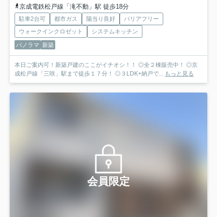
京成電鉄松戸線「滝不動」駅 徒歩18分
駐車2台可
都市ガス
陽当り良好
バリアフリー
ウォークインクロゼット
システムキッチン
パノラマ
新築
本日ご案内可！新築戸建のここがイチオシ！！ ◎全２棟販売中！ ◎京
成松戸線「三咲」駅まで徒歩１７分！ ◎３LDK+納戸で...
もっと見る
会員限定