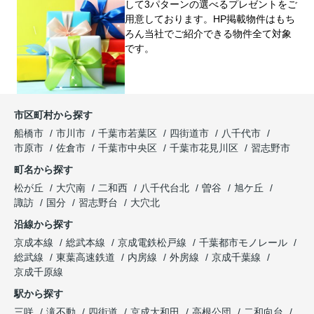
して3パターンの選べるプレゼントをご
用意しております。HP掲載物件はもち
ろん当社でご紹介できる物件全て対象
です。
市区町村から探す
船橋市
市川市
千葉市若葉区
四街道市
八千代市
市原市
佐倉市
千葉市中央区
千葉市花見川区
習志野市
町名から探す
松が丘
大穴南
二和西
八千代台北
曽谷
旭ケ丘
諏訪
国分
習志野台
大穴北
沿線から探す
京成本線
総武本線
京成電鉄松戸線
千葉都市モノレール
総武線
東葉高速鉄道
内房線
外房線
京成千葉線
京成千原線
駅から探す
三咲
滝不動
四街道
京成大和田
高根公団
二和向台