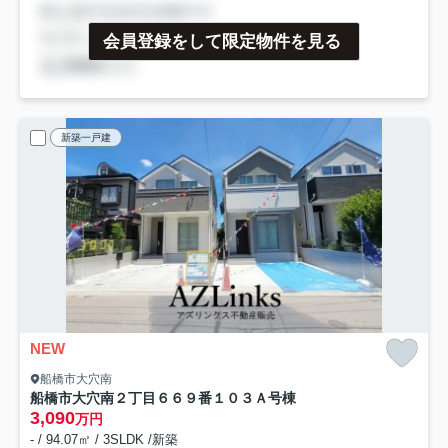
会員登録をして限定物件を見る
新築一戸建
NEW
船橋市大穴南
船橋市大穴南２丁目６６９番１０３
Ａ号棟
3,090
万円
- / 94.07㎡ / 3SLDK /新築