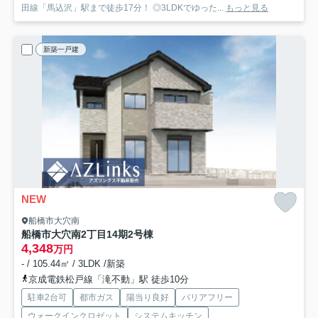
田線「馬込沢」駅まで徒歩17分！ ◎3LDKでゆった...
もっと見る
新築一戸建
NEW
船橋市大穴南
船橋市大穴南2丁目14期
2号棟
4,348
万円
- / 105.44㎡ / 3LDK /新築
京成電鉄松戸線「滝不動」駅 徒歩10分
駐車2台可
都市ガス
陽当り良好
バリアフリー
ウォークインクロゼット
システムキッチン