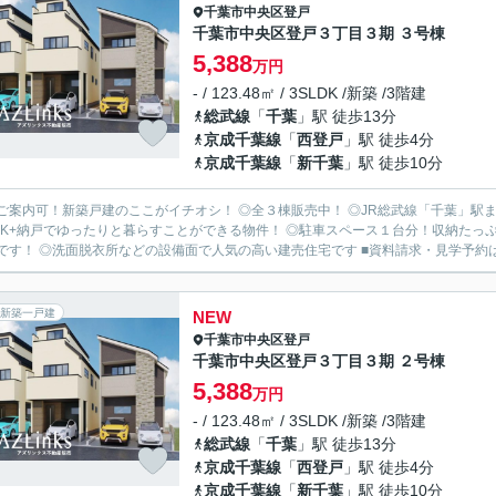
千葉市中央区
登戸
千葉市中央区登戸３丁目３期 ３号棟
5,388
万円
- / 123.48㎡ / 3SLDK /新築 /3階建
総武線
「
千葉
」駅 徒歩13分
京成千葉線
「
西登戸
」駅 徒歩4分
京成千葉線
「
新千葉
」駅 徒歩10分
ご案内可！新築戸建のここがイチオシ！ ◎全３棟販売中！ ◎JR総武線「千葉」駅
DK+納戸でゆったりと暮らすことができる物件！ ◎駐車スペース１台分！収納たっぷ
です！ ◎洗面脱衣所などの設備面で人気の高い建売住宅です ■資料請求・見学予約は043-2
新築一戸建
NEW
千葉市中央区
登戸
千葉市中央区登戸３丁目３期 ２号棟
5,388
万円
- / 123.48㎡ / 3SLDK /新築 /3階建
総武線
「
千葉
」駅 徒歩13分
京成千葉線
「
西登戸
」駅 徒歩4分
京成千葉線
「
新千葉
」駅 徒歩10分