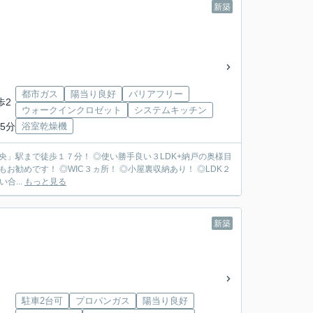
新築
都市ガス
陽当り良好
バリアフリー
歩2
ウォークインクロゼット
システムキッチン
5分
浴室乾燥機
央」駅まで徒歩１７分！ ◎使い勝手良い３LDK+納戸の奥様目
お勧めです！ ◎WIC３ヵ所！ ◎小屋裏収納あり！ ◎LDK２
合...
もっと見る
新築
駐車2台可
プロパンガス
陽当り良好