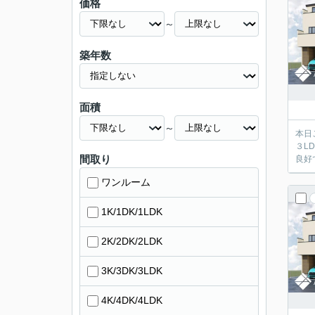
価格
～
築年数
面積
～
本日
３L
間取り
良好
ワンルーム
1K/1DK/1LDK
2K/2DK/2LDK
3K/3DK/3LDK
4K/4DK/4LDK