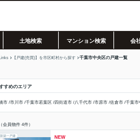
土地検索
マンション検索
会
千葉市中央区の戸建一覧
nks
【戸建(売買)】を市区町村から探す
すすめのエリア
橋市
/
市川市
/
千葉市若葉区
/
四街道市
/
八千代市
/
市原市
/
佐倉市
/
千葉市
（会員物件 4件）
新築一戸建
NEW