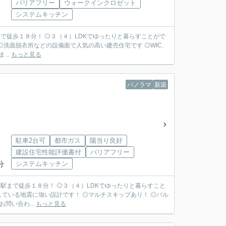
バリアフリー
ウォークインクロゼット
システムキッチン
で徒歩１８分！ ◎３（４）LDKでゆったりと暮らすことがで
◎洗面脱衣所などの設備面で人気の高い建売住宅です ◎WIC、
...
もっと見る
パノラマ
新築
駐車2台可
都市ガス
陽当り良好
建設住宅性能評価書付
バリアフリー
分
システムキッチン
駅まで徒歩１８分！ ◎３（４）LDKでゆったりと暮らすこと
している地震に強い設計です！ ◎マルチスキップあり！ ◎バル
お問い合わ...
もっと見る