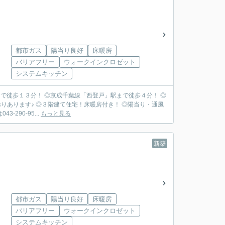
都市ガス
陽当り良好
床暖房
バリアフリー
ウォークインクロゼット
システムキッチン
まで徒歩１３分！ ◎京成千葉線「西登戸」駅まで徒歩４分！ ◎
りあります♪ ◎３階建て住宅！床暖房付き！ ◎陽当り・通風
90-95...
もっと見る
新築
都市ガス
陽当り良好
床暖房
バリアフリー
ウォークインクロゼット
システムキッチン