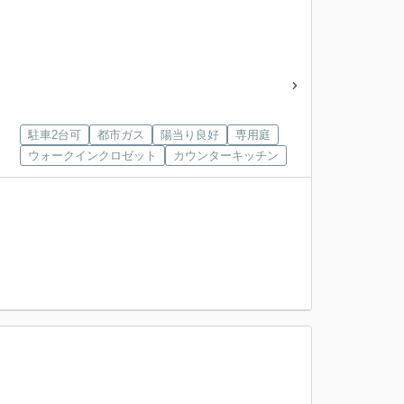
駐車2台可
都市ガス
陽当り良好
専用庭
ウォークインクロゼット
カウンターキッチン