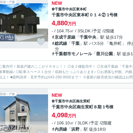
新築一戸建
NEW
千葉市中央区
東本町
千葉市中央区東本町０１４② 1号棟
4,880
万円
- / 104.75㎡ / 3SLDK /予定 /2階建
京成千原線
「
千葉中央
」駅 徒歩17分
総武線
「
千葉
」駅 バス5分 「亀井町」 停
分
千葉都市モノレール
「
葭川公園
」駅 徒歩1
ご案内可！新築戸建のここがイチオシ！！ ◎全２棟販売中！ ◎京成千葉線「千葉中
家事動線♪ ◎駐車スペース１台分！収納もたっぷりあります♪ ◎お洒落な外観、内観も
以上！ ■資料請求・見学予約は043-290-9500まで！ ※最新の販売状況の確認はお問い
新築一戸建
NEW
千葉市中央区
南生実町
千葉市中央区南生実町８期 1号棟
4,098
万円
- / 106.10㎡ / 3LDK /予定 /2階建
内房線
「
浜野
」駅 徒歩18分