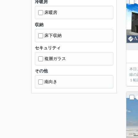
冷暖房
床暖房
収納
床下収納
セキュリティ
複層ガラス
本日
その他
線の
１帖
南向き