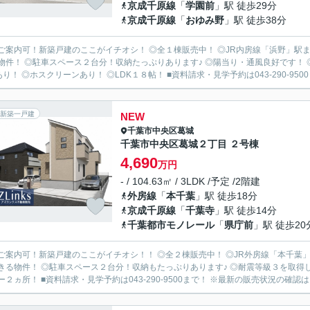
京成千原線
「
学園前
」駅 徒歩29分
京成千原線
「
おゆみ野
」駅 徒歩38分
ご案内可！新築戸建のここがイチオシ！ ◎全１棟販売中！ ◎JR内房線「浜野」駅ま
物件！ ◎駐車スペース２台分！収納たっぷりあります♪ ◎陽当り・通風良好です！ 
あり！ ◎ホスクリーンあり！ ◎LDK１８帖！ ■資料請求・見学予約は043-290-9500ま
新築一戸建
NEW
千葉市中央区
葛城
千葉市中央区葛城２丁目 ２号棟
4,690
万円
- / 104.63㎡ / 3LDK /予定 /2階建
外房線
「
本千葉
」駅 徒歩18分
京成千原線
「
千葉寺
」駅 徒歩14分
千葉都市モノレール
「
県庁前
」駅 徒歩20
ご案内可！新築戸建のここがイチオシ！！ ◎全２棟販売中！ ◎JR外房線「本千葉」
きる物件！ ◎駐車スペース２台分！収納もたっぷりあります♪ ◎耐震等級３を取得
ー２ヵ所！ ■資料請求・見学予約は043-290-9500まで！ ※最新の販売状況の確認は