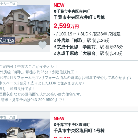
中古一戸建
NEW
千葉市中央区
赤井町
千葉市中央区赤井町 1号棟
2,599
万円
- / 100.19㎡ / 3LDK /築23年 /2階建
外房線
「
鎌取
」駅 徒歩26分
京成千原線
「
学園前
」駅 徒歩33分
京成千原線
「
大森台
」駅 徒歩43分
ご案内可！中古のここがイチオシ！
R外房線「鎌取」駅徒歩約26分！創建住販施工！
026年5月リフォーム完了♪リフォーム済みの綺麗なお部屋で安心して暮らせます♪
車スペース2台分！広々としたLDKに住みませんか♪
当り・通風良好です！
面脱衣所などの設備面で人気の高い建売住宅です。
請求・見学予約は043-290-9500まで！
中古一戸建
NEW
千葉市中央区
塩田町
千葉市中央区塩田町 1号棟