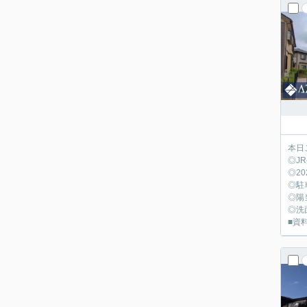
本日
◎J
◎2
◎駐
◎陽
◎洗
■資料