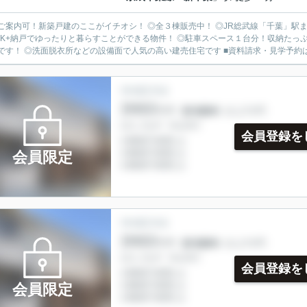
ご案内可！新築戸建のここがイチオシ！ ◎全３棟販売中！ ◎JR総武線「千葉」駅
DK+納戸でゆったりと暮らすことができる物件！ ◎駐車スペース１台分！収納たっぷ
です！ ◎洗面脱衣所などの設備面で人気の高い建売住宅です ■資料請求・見学予約は043-2
会員登録を
会員限定
会員登録を
会員限定