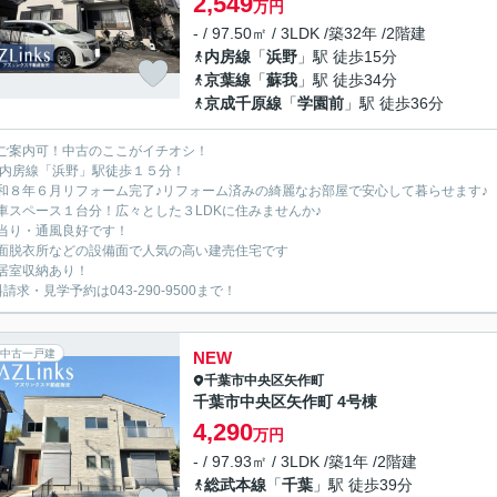
2,549
万円
- / 97.50㎡ / 3LDK /築32年 /2階建
内房線
「
浜野
」駅 徒歩15分
京葉線
「
蘇我
」駅 徒歩34分
京成千原線
「
学園前
」駅 徒歩36分
ご案内可！中古のここがイチオシ！
R内房線「浜野」駅徒歩１５分！
和８年６月リフォーム完了♪リフォーム済みの綺麗なお部屋で安心して暮らせます♪
車スペース１台分！広々とした３LDKに住みませんか♪
当り・通風良好です！
面脱衣所などの設備面で人気の高い建売住宅です
居室収納あり！
請求・見学予約は043-290-9500まで！
中古一戸建
NEW
千葉市中央区
矢作町
千葉市中央区矢作町 4号棟
4,290
万円
- / 97.93㎡ / 3LDK /築1年 /2階建
総武本線
「
千葉
」駅 徒歩39分