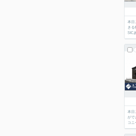
本日
きる
SIC
本日
がで
コニ