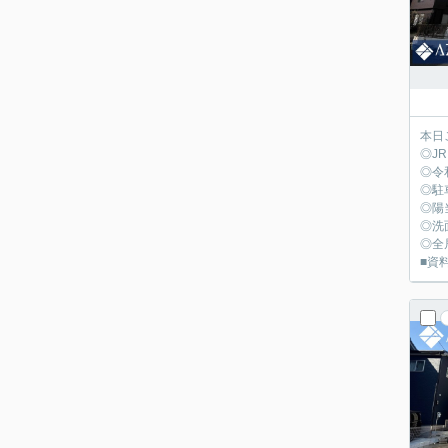
本日
◎J
◎令
◎駐
◎陽
◎洗
◎全
■資料