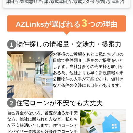
津田沼
新習志野
谷津
京成津田沼
京成大久保
実籾
新津田沼
3
AZLinksが選ばれる
つの理由
物件探しの情報量・交渉⼒・提案⼒
お客様のご希望をもとに私たちプロの
目線で物件調査し最良のご提案をいた
します。当社は多くの売主様と取引が
ある為、他社よりも早く新規情報や未
公開物件の⼊手が可能であり、値引き
など条件の交渉にも自信があります。
住宅ローンが不安でも大丈夫
自⼰資⾦がない⽅、審査が通るか不安
な⽅、他社に断られた⽅など、私たち
が不安解消いたします。住宅ローンア
ドバイザー資格者が好条件でローンを