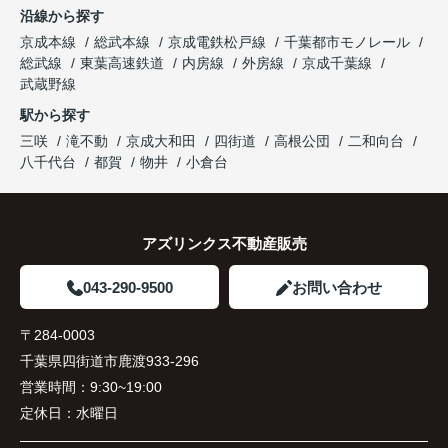
沿線から探す
京成本線
総武本線
京成電鉄松戸線
千葉都市モノレール
総武線
東葉高速鉄道
内房線
外房線
京成千葉線
武蔵野線
駅から探す
三咲
滝不動
京成大和田
四街道
高根公団
二和向台
八千代台
都賀
物井
小倉台
アズリンクス不動産販売
043-290-9500
お問い合わせ
〒284-0003
千葉県四街道市鹿渡933-296
営業時間：
9:30~19:00
定休日：
水曜日