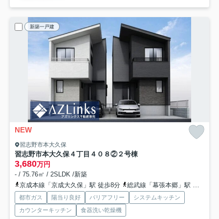
新築一戸建
NEW
習志野市本大久保
習志野市本大久保４丁目４０８②
２号棟
3,680
万円
- / 75.76㎡ / 2SLDK /新築
京成本線「京成大久保」駅 徒歩8分
総武線「幕張本郷」駅 徒歩25分
都市ガス
陽当り良好
バリアフリー
システムキッチン
カウンターキッチン
食器洗い乾燥機