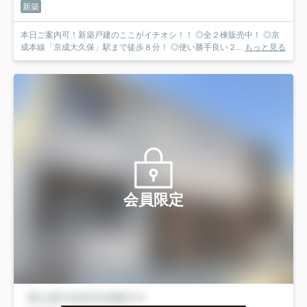
新築
本日ご案内可！新築戸建のここがイチオシ！！ ◎全２棟販売中！ ◎京
成本線「京成大久保」駅まで徒歩８分！ ◎使い勝手良い２...
もっと見る
会員限定