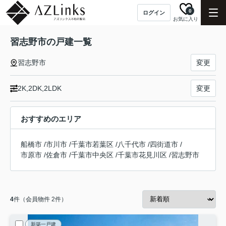
0
ログイン
お気に入り
習志野市の戸建一覧
習志野市
変更
2K,2DK,2LDK
変更
おすすめのエリア
船橋市
/
市川市
/
千葉市若葉区
/
八千代市
/
四街道市
/
市原市
/
佐倉市
/
千葉市中央区
/
千葉市花見川区
/
習志野市
4
件（会員物件 2件）
新築一戸建