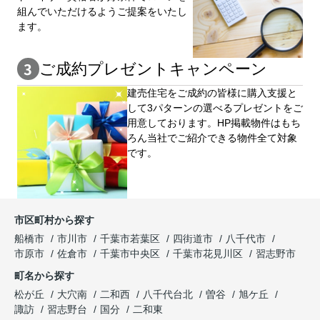
組んでいただけるようご提案をいたし
ます。
ご成約プレゼントキャンペーン
建売住宅をご成約の皆様に購⼊⽀援と
して3パターンの選べるプレゼントをご
用意しております。HP掲載物件はもち
ろん当社でご紹介できる物件全て対象
です。
市区町村から探す
船橋市
市川市
千葉市若葉区
四街道市
八千代市
市原市
佐倉市
千葉市中央区
千葉市花見川区
習志野市
町名から探す
松が丘
大穴南
二和西
八千代台北
曽谷
旭ケ丘
諏訪
習志野台
国分
二和東