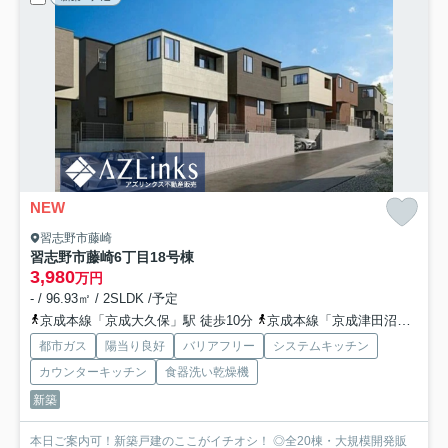
NEW
習志野市藤崎
習志野市藤崎6丁目
18号棟
3,980
万円
- / 96.93㎡ / 2SLDK /予定
京成本線「京成大久保」駅 徒歩10分
京成本線「京成津田沼」駅 徒歩27分
都市ガス
陽当り良好
バリアフリー
システムキッチン
カウンターキッチン
食器洗い乾燥機
新築
本日ご案内可！新築戸建のここがイチオシ！ ◎全20棟・大規模開発販