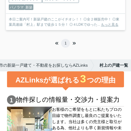
パノラマ
新築
本日ご案内可！新築戸建のここがイチオシ！！ ◎全２棟販売中！ ◎東
葉高速線「村上」駅まで徒歩１５分！ ◎４LDKでゆった...
もっと見る
1
の新築一戸建て・不動産をお探しならAZLinks
村上の戸建一覧
3
AZLinksが選ばれる
つの理由
物件探しの情報量・交渉⼒・提案⼒
お客様のご希望をもとに私たちプロの
目線で物件調査し最良のご提案をいた
します。当社は多くの売主様と取引が
ある為、他社よりも早く新規情報や未