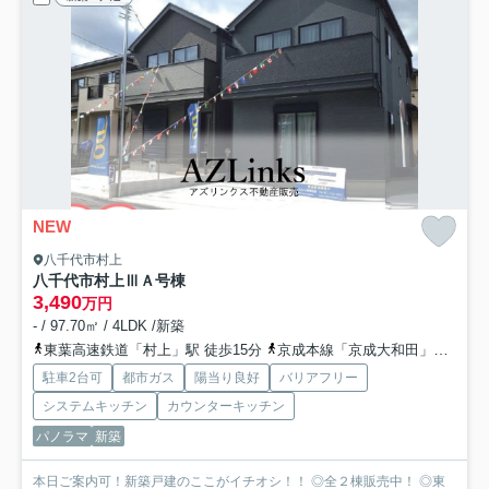
NEW
八千代市村上
八千代市村上Ⅲ
Ａ号棟
3,490
万円
- / 97.70㎡ / 4LDK /新築
東葉高速鉄道「村上」駅 徒歩15分
京成本線「京成大和田」駅 徒歩12分
駐車2台可
都市ガス
陽当り良好
バリアフリー
システムキッチン
カウンターキッチン
パノラマ
新築
本日ご案内可！新築戸建のここがイチオシ！！ ◎全２棟販売中！ ◎東