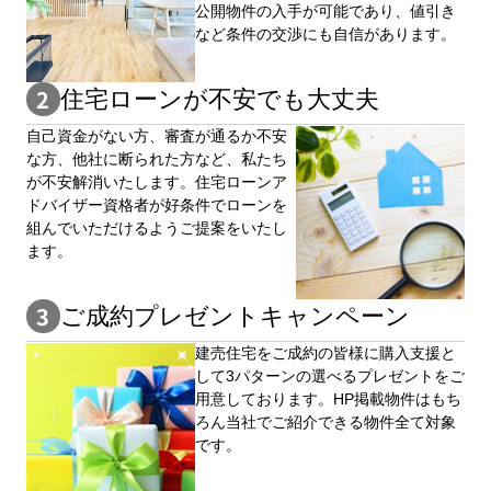
公開物件の⼊手が可能であり、値引き
など条件の交渉にも自信があります。
住宅ローンが不安でも大丈夫
自⼰資⾦がない⽅、審査が通るか不安
な⽅、他社に断られた⽅など、私たち
が不安解消いたします。住宅ローンア
ドバイザー資格者が好条件でローンを
組んでいただけるようご提案をいたし
ます。
ご成約プレゼントキャンペーン
建売住宅をご成約の皆様に購⼊⽀援と
して3パターンの選べるプレゼントをご
用意しております。HP掲載物件はもち
ろん当社でご紹介できる物件全て対象
です。