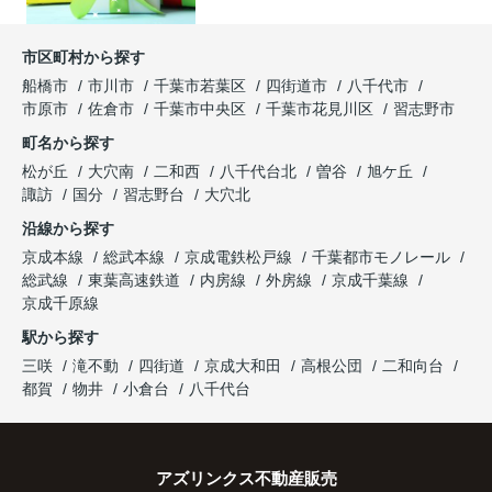
市区町村から探す
船橋市
市川市
千葉市若葉区
四街道市
八千代市
市原市
佐倉市
千葉市中央区
千葉市花見川区
習志野市
町名から探す
松が丘
大穴南
二和西
八千代台北
曽谷
旭ケ丘
諏訪
国分
習志野台
大穴北
沿線から探す
京成本線
総武本線
京成電鉄松戸線
千葉都市モノレール
総武線
東葉高速鉄道
内房線
外房線
京成千葉線
京成千原線
駅から探す
三咲
滝不動
四街道
京成大和田
高根公団
二和向台
都賀
物井
小倉台
八千代台
アズリンクス不動産販売