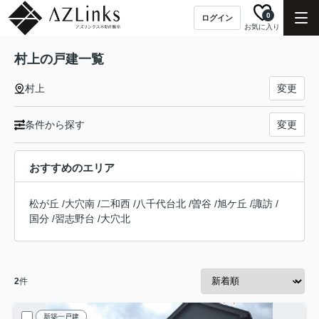
0
ログイン
お気に入り
村上の戸建一覧
村上
変更
条件から探す
変更
おすすめのエリア
松が丘
/
大穴南
/
二和西
/
八千代台北
/
曽谷
/
旭ケ丘
/
諏訪
/
国分
/
習志野台
/
大穴北
2
件
新築一戸建