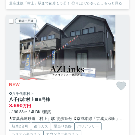
葉高速線「村上」駅まで徒歩１５分！ ◎４LDKでゆった...
もっと見る
新築一戸建
NEW
八千代市村上
八千代市村上Ⅲ
B号棟
3,690
万円
- / 96.88㎡ / 4LDK /新築
東葉高速鉄道「村上」駅 徒歩15分
京成本線「京成大和田」駅 徒歩12分
駐車2台可
都市ガス
陽当り良好
バリアフリー
システムキッチン
カウンターキッチン