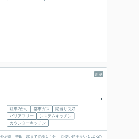
新築
駐車2台可
都市ガス
陽当り良好
バリアフリー
システムキッチン
カウンターキッチン
外房線「誉田」駅まで徒歩１４分！ ◎使い勝手良い１LDKの