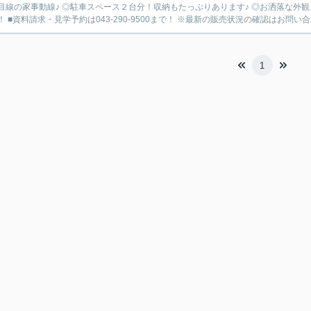
目線の家事動線♪ ◎駐車スペース２台分！収納もたっぷりあります♪ ◎お洒落な外観
！ ■資料請求・見学予約は043-290-9500まで！ ※最新の販売状況の確認はお問い合
1