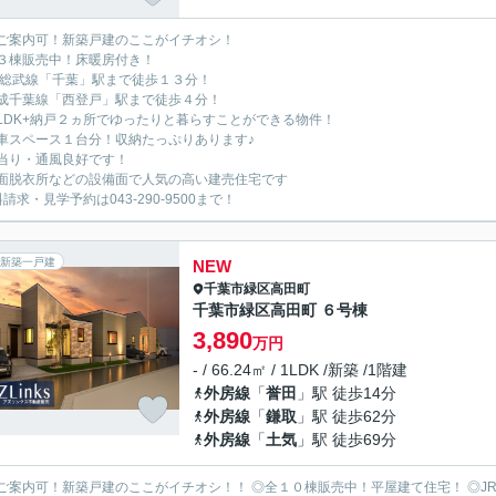
ご案内可！新築戸建のここがイチオシ！
３棟販売中！床暖房付き！
R総武線「千葉」駅まで徒歩１３分！
成千葉線「西登戸」駅まで徒歩４分！
LDK+納戸２ヵ所でゆったりと暮らすことができる物件！
車スペース１台分！収納たっぷりあります♪
当り・通風良好です！
面脱衣所などの設備面で人気の高い建売住宅です
請求・見学予約は043-290-9500まで！
新築一戸建
NEW
千葉市緑区
高田町
千葉市緑区高田町 ６号棟
3,890
万円
- / 66.24㎡ / 1LDK /新築 /1階建
外房線
「
誉田
」駅 徒歩14分
外房線
「
鎌取
」駅 徒歩62分
外房線
「
土気
」駅 徒歩69分
ご案内可！新築戸建のここがイチオシ！！ ◎全１０棟販売中！平屋建て住宅！ ◎JR