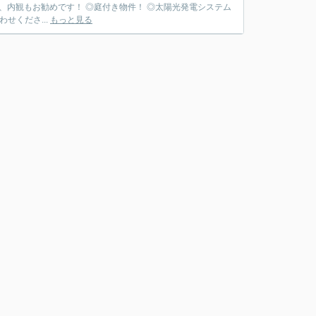
、内観もお勧めです！ ◎庭付き物件！ ◎太陽光発電システム
わせくださ...
もっと見る