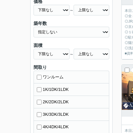
価格
～
本日
◎全
◎J
築年数
◎京
◎１
◎駐
◎陽
面積
◎洗
■資料
～
間取り
ワンルーム
1K/1DK/1LDK
2K/2DK/2LDK
3K/3DK/3LDK
4K/4DK/4LDK
本日