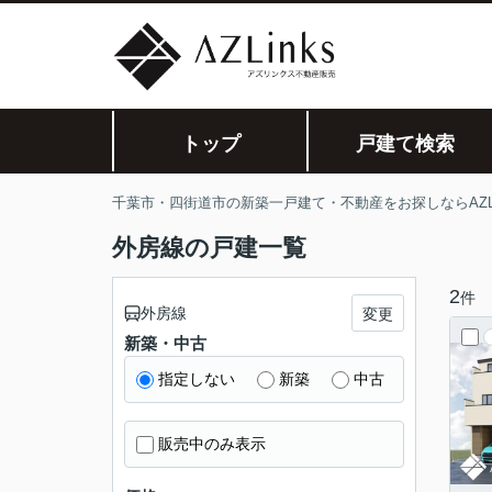
トップ
戸建て検索
千葉市・四街道市の新築一戸建て・不動産をお探しならAZLi
外房線の戸建一覧
2
件
外房線
変更
新築・中古
指定しない
新築
中古
販売中のみ表示