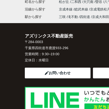
町名から探す
松が丘
二和西
大穴南
曽谷
八
沿線から探す
京成本線
総武本線
京成電鉄松
駅から探す
三咲
滝不動
四街道
京成大和田
アズリンクス不動産販売
〒284-0003
千葉県四街道市鹿渡933-296
営業時間：
9:30~19:00
定休日：
水曜日
お問い合わせ