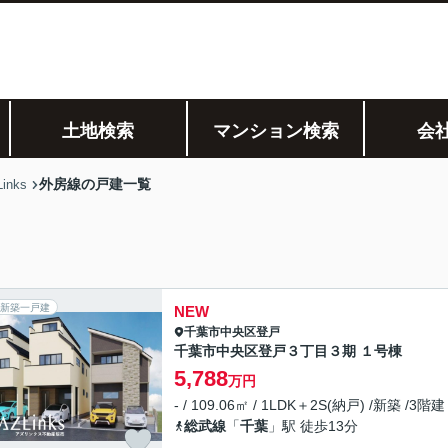
土地検索
マンション検索
会
外房線の戸建一覧
nks
新築一戸建
NEW
千葉市中央区
登戸
千葉市中央区登戸３丁目３期 １号棟
5,788
万円
- / 109.06㎡ / 1LDK＋2S(納戸) /新築 /3階建
総武線
「
千葉
」駅 徒歩13分