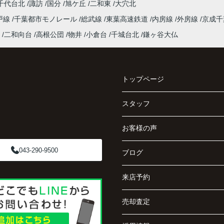
千代台北
諏訪
国分
旭ケ丘
二和東
大穴北
戸線
千葉都市モノレール
総武線
東葉高速鉄道
内房線
外房線
京成
二和向台
高根公団
物井
小倉台
千城台北
鎌ヶ谷大仏
トップページ
スタッフ
お客様の声
043-290-9500
ブログ
来店予約
売却査定