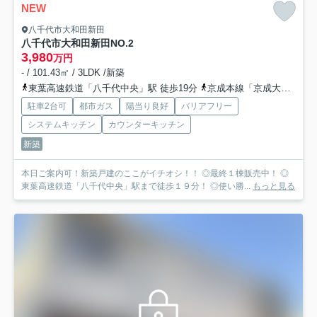
NEW
八千代市大和田新田
八千代市大和田新田
NO.2
3,980
万円
- / 101.43㎡ / 3LDK /新築
東葉高速鉄道「八千代中央」駅 徒歩19分
京成本線「京成大和田」駅 徒歩20分
駐車2台可
都市ガス
陽当り良好
バリアフリー
システムキッチン
カウンターキッチン
新築
本日ご案内可！新築戸建のここがイチオシ！！ ◎最終１棟販売中！ ◎
東葉高速鉄道「八千代中央」駅まで徒歩１９分！ ◎使い勝...
もっと見る