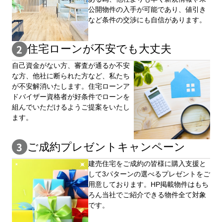
公開物件の⼊手が可能であり、値引き
など条件の交渉にも自信があります。
住宅ローンが不安でも大丈夫
自⼰資⾦がない⽅、審査が通るか不安
な⽅、他社に断られた⽅など、私たち
が不安解消いたします。住宅ローンア
ドバイザー資格者が好条件でローンを
組んでいただけるようご提案をいたし
ます。
ご成約プレゼントキャンペーン
建売住宅をご成約の皆様に購⼊⽀援と
して3パターンの選べるプレゼントをご
用意しております。HP掲載物件はもち
ろん当社でご紹介できる物件全て対象
です。