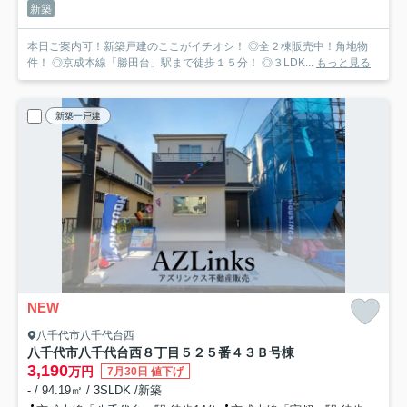
新築
本日ご案内可！新築戸建のここがイチオシ！ ◎全２棟販売中！角地物
件！ ◎京成本線「勝田台」駅まで徒歩１５分！ ◎３LDK...
もっと見る
新築一戸建
NEW
八千代市八千代台西
八千代市八千代台西８丁目５２５番４３
Ｂ号棟
3,190
万円
7月30日 値下げ
- / 94.19㎡ / 3SLDK /新築