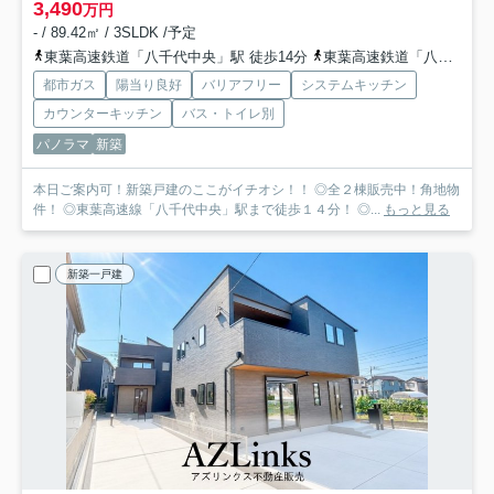
3,490
万円
- / 89.42㎡ / 3SLDK /予定
東葉高速鉄道「八千代中央」駅 徒歩14分
東葉高速鉄道「八千代緑が丘」駅 徒歩28分
都市ガス
陽当り良好
バリアフリー
システムキッチン
カウンターキッチン
バス・トイレ別
パノラマ
新築
本日ご案内可！新築戸建のここがイチオシ！！ ◎全２棟販売中！角地物
件！ ◎東葉高速線「八千代中央」駅まで徒歩１４分！ ◎...
もっと見る
新築一戸建