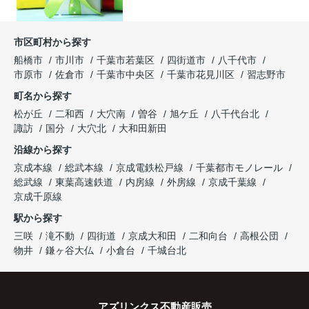
市区町村から探す
船橋市
市川市
千葉市若葉区
四街道市
八千代市
市原市
佐倉市
千葉市中央区
千葉市花見川区
習志野市
町名から探す
松が丘
二和西
大穴南
曽谷
旭ケ丘
八千代台北
諏訪
国分
大穴北
大和田新田
沿線から探す
京成本線
総武本線
京成電鉄松戸線
千葉都市モノレール
総武線
東葉高速鉄道
内房線
外房線
京成千葉線
京成千原線
駅から探す
三咲
滝不動
四街道
京成大和田
二和向台
高根公団
物井
鎌ヶ谷大仏
小倉台
千城台北
アズリンクス不動産販売