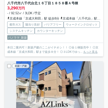
八千代市八千代台北１６丁目１８５８番
Ａ号棟
3,290
万円
- / 92.52㎡ / 3LDK /予定
京成本線「京成大和田」駅 徒歩8分
京成本線「八千代台」駅 徒歩26分
都市ガス
陽当り良好
バリアフリー
ウォークインクロゼット
システムキッチン
カウンターキッチン
パノラマ
新築
本日ご案内可！新築戸建のここがイチオシ！！ ◎全１棟販売中！ ◎京
成本線「京成大和田」駅まで徒歩８分！ ◎３LDKでゆっ...
もっと見る
新築一戸建