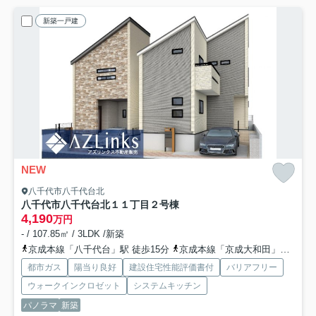
新築一戸建
NEW
八千代市八千代台北
八千代市八千代台北１１丁目
２号棟
4,190
万円
- / 107.85㎡ / 3LDK /新築
京成本線「八千代台」駅 徒歩15分
京成本線「京成大和田」駅 徒歩17分
都市ガス
陽当り良好
建設住宅性能評価書付
バリアフリー
ウォークインクロゼット
システムキッチン
パノラマ
新築