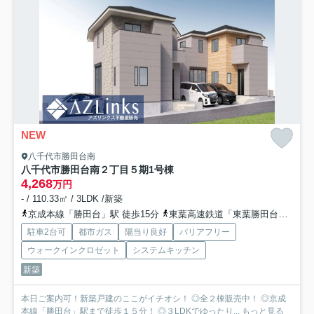
NEW
八千代市勝田台南
八千代市勝田台南２丁目５期
1号棟
4,268
万円
- / 110.33㎡ / 3LDK /新築
京成本線「勝田台」駅 徒歩15分
東葉高速鉄道「東葉勝田台」駅 徒歩16分
駐車2台可
都市ガス
陽当り良好
バリアフリー
ウォークインクロゼット
システムキッチン
新築
本日ご案内可！新築戸建のここがイチオシ！ ◎全２棟販売中！ ◎京成
本線「勝田台」駅まで徒歩１５分！ ◎３LDKでゆったり...
もっと見る