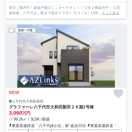
本日ご案内可！新築戸建のここがイチオシ！！ ◎全２棟販売中！ ◎京
成本線「八千代台」駅まで徒歩１５分！ ◎３（４）LDK...
もっと見る
新築一戸建
NEW
八千代市大和田新田
グラファーレ八千代市大和田新田２６期
1号棟
3,090
万円
- / 99.26㎡ / 3LDK /新築
東葉高速鉄道「八千代緑が丘」駅 徒歩22分
東葉高速鉄道「八千代中央」駅 徒歩24分