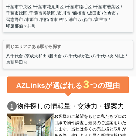
千葉市中央区
千葉市花見川区
千葉市稲毛区
千葉市若葉区
千葉市緑区
千葉市美浜区
市川市
船橋市
成田市
佐倉市
習志野市
市原市
四街道市
袖ケ浦市
八街市
富里市
印旛郡酒々井町
同じエリアにある駅から探す
八千代台
京成大和田
勝田台
八千代緑が丘
八千代中央
村上
東葉勝田台
3
AZLinksが選ばれる
つの理由
物件探しの情報量・交渉⼒・提案⼒
お客様のご希望をもとに私たちプロの
目線で物件調査し最良のご提案をいた
します。当社は多くの売主様と取引が
ある為、他社よりも早く新規情報や未