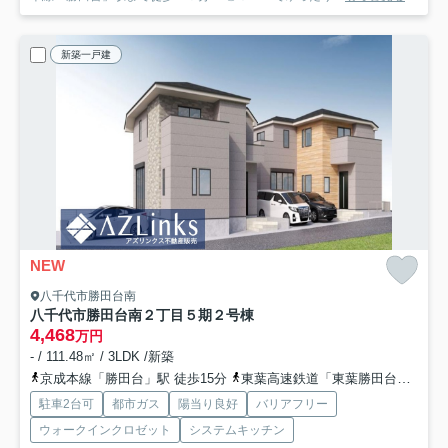
新築一戸建
NEW
八千代市勝田台南
八千代市勝田台南２丁目５期
２号棟
4,468
万円
- / 111.48㎡ / 3LDK /新築
京成本線「勝田台」駅 徒歩15分
東葉高速鉄道「東葉勝田台」駅 徒歩16分
駐車2台可
都市ガス
陽当り良好
バリアフリー
ウォークインクロゼット
システムキッチン