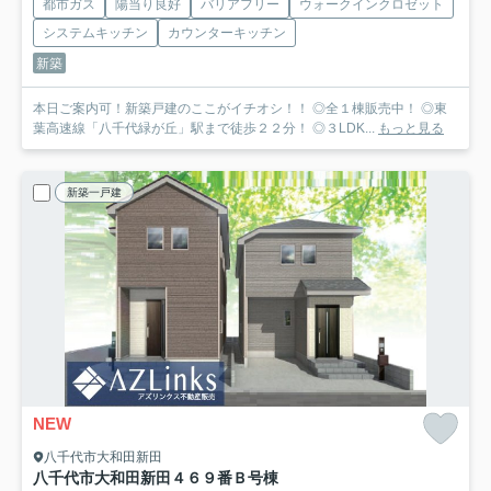
都市ガス
陽当り良好
バリアフリー
ウォークインクロゼット
システムキッチン
カウンターキッチン
新築
本日ご案内可！新築戸建のここがイチオシ！！ ◎全１棟販売中！ ◎東
葉高速線「八千代緑が丘」駅まで徒歩２２分！ ◎３LDK...
もっと見る
新築一戸建
NEW
八千代市大和田新田
八千代市大和田新田４６９番
Ｂ号棟