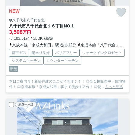
NEW
八千代市八千代台北
八千代市八千代台北１６丁目
NO.1
3,598
万円
- / 103.51㎡ / 3LDK /新築
京成本線「京成大和田」駅 徒歩12分
京成本線「八千代台」駅 徒歩22分
都市ガス
陽当り良好
バリアフリー
ウォークインクロゼット
システムキッチン
カウンターキッチン
新築
本日ご案内可！新築戸建のここがイチオシ！！ ◎全１棟販売中！角地物
件！ ◎京成本線「京成大和田」駅まで徒歩１２分！ ◎使...
もっと見る
新築一戸建