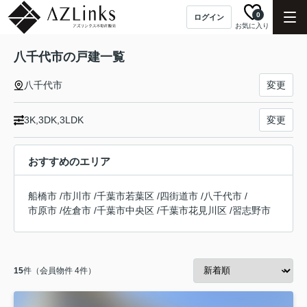
0
ログイン
お気に入り
八千代市の戸建一覧
八千代市
変更
3K,3DK,3LDK
変更
おすすめのエリア
船橋市
/
市川市
/
千葉市若葉区
/
四街道市
/
八千代市
/
市原市
/
佐倉市
/
千葉市中央区
/
千葉市花見川区
/
習志野市
15
件（会員物件 4件）