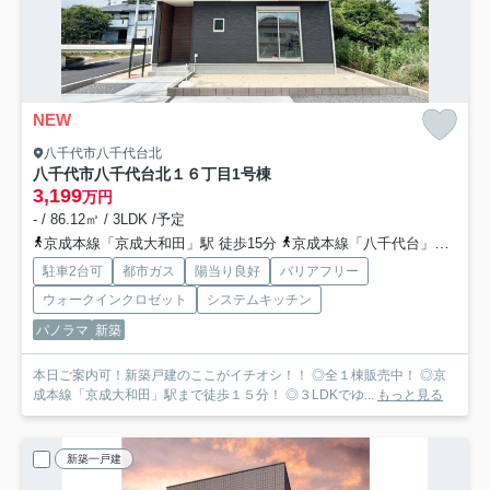
NEW
八千代市八千代台北
八千代市八千代台北１６丁目
1号棟
3,199
万円
- / 86.12㎡ / 3LDK /予定
京成本線「京成大和田」駅 徒歩15分
京成本線「八千代台」駅 徒歩22分
駐車2台可
都市ガス
陽当り良好
バリアフリー
ウォークインクロゼット
システムキッチン
パノラマ
新築
本日ご案内可！新築戸建のここがイチオシ！！ ◎全１棟販売中！ ◎京
成本線「京成大和田」駅まで徒歩１５分！ ◎３LDKでゆ...
もっと見る
新築一戸建