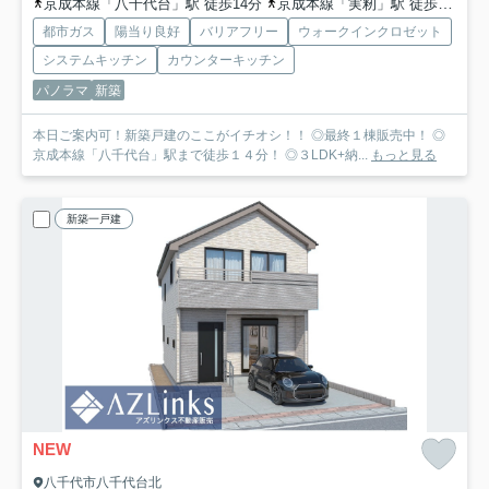
京成本線「八千代台」駅 徒歩14分
京成本線「実籾」駅 徒歩30分
都市ガス
陽当り良好
バリアフリー
ウォークインクロゼット
システムキッチン
カウンターキッチン
パノラマ
新築
本日ご案内可！新築戸建のここがイチオシ！！ ◎最終１棟販売中！ ◎
京成本線「八千代台」駅まで徒歩１４分！ ◎３LDK+納...
もっと見る
新築一戸建
NEW
八千代市八千代台北