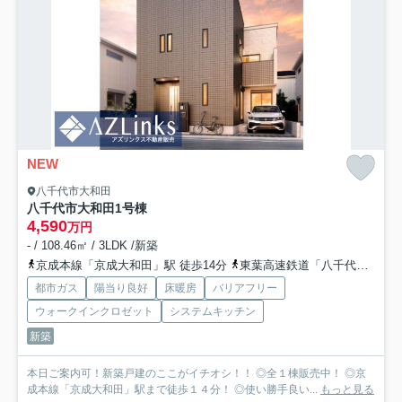
NEW
八千代市大和田
八千代市大和田
1号棟
4,590
万円
- / 108.46㎡ / 3LDK /新築
京成本線「京成大和田」駅 徒歩14分
東葉高速鉄道「八千代中央」駅 徒歩20分
都市ガス
陽当り良好
床暖房
バリアフリー
ウォークインクロゼット
システムキッチン
新築
本日ご案内可！新築戸建のここがイチオシ！！ ◎全１棟販売中！ ◎京
成本線「京成大和田」駅まで徒歩１４分！ ◎使い勝手良い...
もっと見る