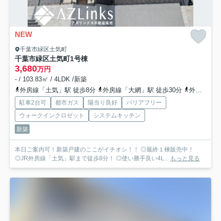
NEW
千葉市緑区土気町
千葉市緑区土気町
1号棟
3,680
万円
- / 103.83㎡ / 4LDK /新築
外房線「土気」駅 徒歩8分
外房線「大網」駅 徒歩30分
外房線「永田」駅 徒歩54分
駐車2台可
都市ガス
陽当り良好
バリアフリー
ウォークインクロゼット
システムキッチン
新築
本日ご案内可！新築戸建のここがイチオシ！！ ◎最終１棟販売中！
◎JR外房線「土気」駅まで徒歩8分！ ◎使い勝手良い4L...
もっと見る