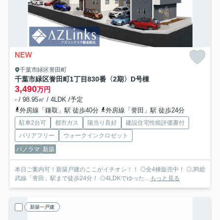
NEW
千葉市緑区誉田町
千葉市緑区誉田町1丁目830番〈2期〉
D号棟
3,490
万円
- / 98.95㎡ / 4LDK /予定
外房線「鎌取」駅 徒歩40分
外房線「誉田」駅 徒歩24分
駐車2台可
都市ガス
陽当り良好
建設住宅性能評価書付
バリアフリー
ウォークインクロゼット
パノラマ
新築
本日ご案内可！新築戸建のここがイチオシ！！ ◎全4棟販売中！ ◎JR総
武線「誉田」駅まで徒歩24分！ ◎4LDKでゆった...
もっと見る
新築一戸建