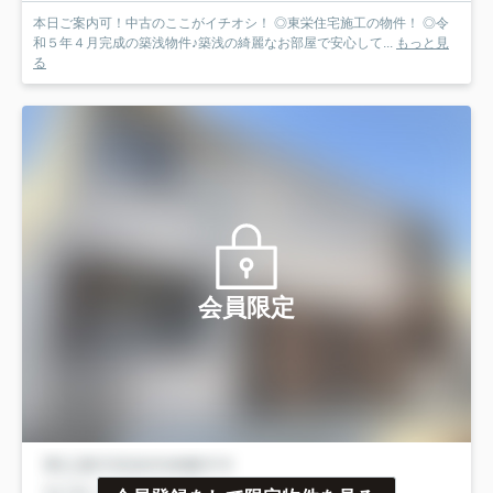
本日ご案内可！中古のここがイチオシ！ ◎東栄住宅施工の物件！ ◎令
和５年４月完成の築浅物件♪築浅の綺麗なお部屋で安心して...
もっと見
る
会員限定