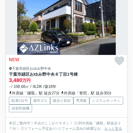
NEW
千葉市緑区おゆみ野中央
千葉市緑区おゆみ野中央８丁目
1号棟
3,480
万円
- / 108.68㎡ / 4LDK /築18年
外房線「鎌取」駅 徒歩27分
外房線「誉田」駅 徒歩30分
駐車2台可
都市ガス
陽当り良好
専用庭
システムキッチン
浴室乾燥機
本日ご案内可！中古のここがイチオシ！ ◎JR外房線「鎌取」駅徒歩２
７分！ ◎リフォーム予定あり♪リフォーム済みの綺麗なお...
もっと見る