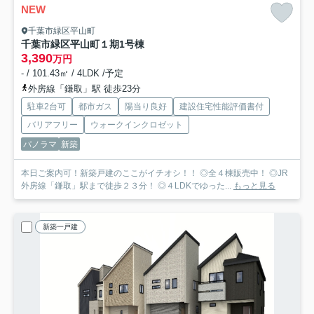
NEW
千葉市緑区平山町
千葉市緑区平山町１期
1号棟
3,390
万円
- / 101.43㎡ / 4LDK /予定
外房線「鎌取」駅 徒歩23分
駐車2台可
都市ガス
陽当り良好
建設住宅性能評価書付
バリアフリー
ウォークインクロゼット
パノラマ
新築
本日ご案内可！新築戸建のここがイチオシ！！ ◎全４棟販売中！ ◎JR
外房線「鎌取」駅まで徒歩２３分！ ◎４LDKでゆった...
もっと見る
新築一戸建