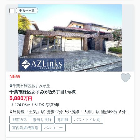
中古一戸建
NEW
千葉市緑区あすみが丘
千葉市緑区あすみが丘5丁目
1号棟
5,880
万円
- / 224.06㎡ / 5LDK /築37年
外房線「土気」駅 徒歩22分
外房線「大網」駅 徒歩68分
外房線「誉田」駅 徒歩76分
都市ガス
陽当り良好
専用庭
バス・トイレ別
室内洗濯機置場
バルコニー