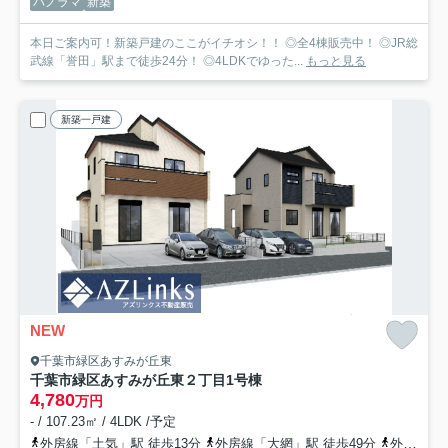
パノラマ
新築
本日ご案内可！新築戸建のここがイチオシ！！ ◎全4棟販売中！ ◎JR総
武線「誉田」駅まで徒歩24分！ ◎4LDKでゆった...
もっと見る
新築一戸建
NEW
千葉市緑区あすみが丘東
千葉市緑区あすみが丘東２丁目
1号棟
4,780
万円
- / 107.23㎡ / 4LDK /予定
外房線「土気」駅 徒歩13分
外房線「大網」駅 徒歩49分
外房線「永田」駅 徒歩74分