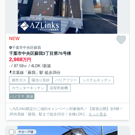
NEW
千葉市中央区蘇我
千葉市中央区蘇我3丁目第7
6号棟
2,988
万円
- / 97.59㎡ / 4LDK /新築
京葉線「蘇我」駅 徒歩26分
都市ガス
陽当り良好
バリアフリー
システムキッチン
カウンターキッチン
浴室乾燥機
パノラマ
新築
＼AZLinks限定のご成約キャンペーン対象物件／ 【新規公開】全6棟！
JR外房線「蘇我」駅まで徒歩26分！全棟LDK1...
もっと見る
中古一戸建