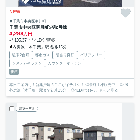
NEW
千葉市中央区寒川町
千葉市中央区寒川町5期
2号棟
4,288
万円
- / 105.37㎡ / 4LDK /新築
内房線「本千葉」駅 徒歩15分
駐車2台可
都市ガス
陽当り良好
バリアフリー
システムキッチン
カウンターキッチン
新築
本日ご案内可！新築戸建のここがイチオシ！ ◎最終１棟販売中！ ◎JR
外房線「本千葉」駅まで徒歩15分！ ◎4LDKでゆっ...
もっと見る
新築一戸建