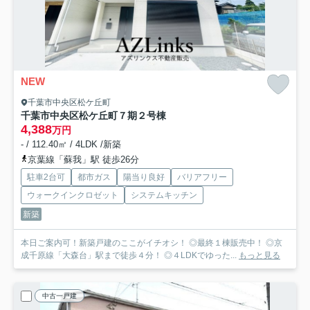
NEW
千葉市中央区松ケ丘町
千葉市中央区松ケ丘町７期
２号棟
4,388
万円
- / 112.40㎡ / 4LDK /新築
京葉線「蘇我」駅 徒歩26分
駐車2台可
都市ガス
陽当り良好
バリアフリー
ウォークインクロゼット
システムキッチン
新築
本日ご案内可！新築戸建のここがイチオシ！ ◎最終１棟販売中！ ◎京
成千原線「大森台」駅まで徒歩４分！ ◎４LDKでゆった...
もっと見る
中古一戸建