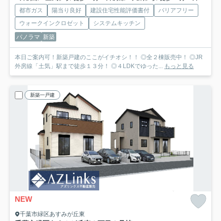
都市ガス
陽当り良好
建設住宅性能評価書付
バリアフリー
ウォークインクロゼット
システムキッチン
パノラマ
新築
本日ご案内可！新築戸建のここがイチオシ！！ ◎全２棟販売中！ ◎JR
外房線「土気」駅まで徒歩１３分！ ◎４LDKでゆった...
もっと見る
新築一戸建
NEW
千葉市緑区あすみが丘東