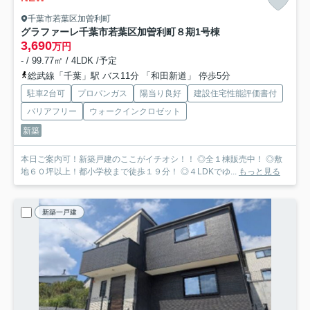
千葉市若葉区加曽利町
グラファーレ千葉市若葉区加曽利町８期
1号棟
3,690
万円
- / 99.77㎡ / 4LDK /予定
総武線「千葉」駅 バス11分 「和田新道」 停歩5分
駐車2台可
プロパンガス
陽当り良好
建設住宅性能評価書付
バリアフリー
ウォークインクロゼット
新築
本日ご案内可！新築戸建のここがイチオシ！！ ◎全１棟販売中！ ◎敷
地６０坪以上！都小学校まで徒歩１９分！ ◎４LDKでゆ...
もっと見る
新築一戸建