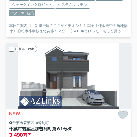
ウォークインクロゼット
システムキッチン
パノラマ
新築
本日ご案内可！新築戸建のここがイチオシ！！ ◎全１棟販売中！角地物
件！ ◎桜木小学校まで徒歩１２分！ ◎４LDKでゆった...
もっと見る
新築一戸建
NEW
千葉市若葉区加曽利町
千葉市若葉区加曽利町第６
1号棟
3,490
万円