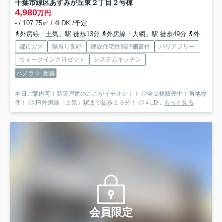
千葉市緑区あすみが丘東２丁目
２号棟
4,980
万円
- / 107.75㎡ / 4LDK /予定
外房線「土気」駅 徒歩13分
外房線「大網」駅 徒歩49分
外房線「永田」駅 徒歩74分
都市ガス
陽当り良好
建設住宅性能評価書付
バリアフリー
ウォークインクロゼット
システムキッチン
パノラマ
新築
本日ご案内可！新築戸建のここがイチオシ！！ ◎全２棟販売中！角地物
件！ ◎JR外房線「土気」駅まで徒歩１３分！ ◎４LD...
もっと見る
会員限定