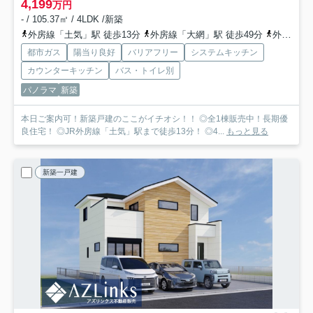
4,199
万円
- / 105.37㎡ / 4LDK /新築
外房線「土気」駅 徒歩13分
外房線「大網」駅 徒歩49分
外房線「永田」駅 徒歩74分
都市ガス
陽当り良好
バリアフリー
システムキッチン
カウンターキッチン
バス・トイレ別
パノラマ
新築
本日ご案内可！新築戸建のここがイチオシ！！ ◎全1棟販売中！長期優
良住宅！ ◎JR外房線「土気」駅まで徒歩13分！ ◎4...
もっと見る
新築一戸建