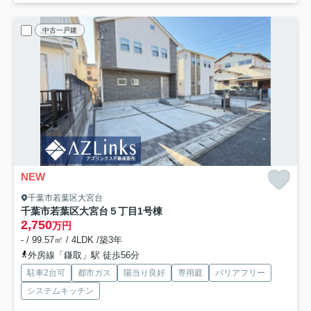
中古一戸建
NEW
千葉市若葉区大宮台
千葉市若葉区大宮台５丁目
1号棟
2,750
万円
- / 99.57㎡ / 4LDK /築3年
外房線「鎌取」駅 徒歩56分
駐車2台可
都市ガス
陽当り良好
専用庭
バリアフリー
システムキッチン