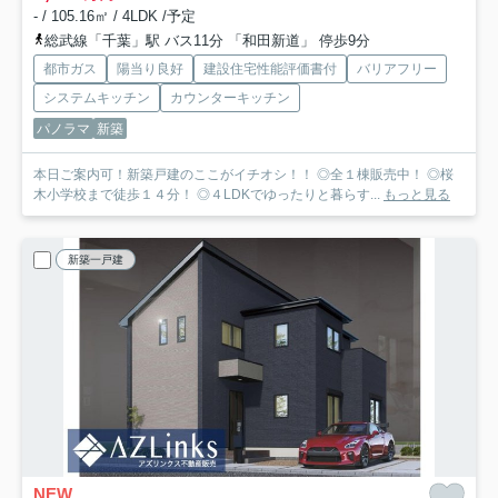
- / 105.16㎡ / 4LDK /予定
総武線「千葉」駅 バス11分 「和田新道」 停歩9分
都市ガス
陽当り良好
建設住宅性能評価書付
バリアフリー
システムキッチン
カウンターキッチン
パノラマ
新築
本日ご案内可！新築戸建のここがイチオシ！！ ◎全１棟販売中！ ◎桜
木小学校まで徒歩１４分！ ◎４LDKでゆったりと暮らす...
もっと見る
新築一戸建
NEW