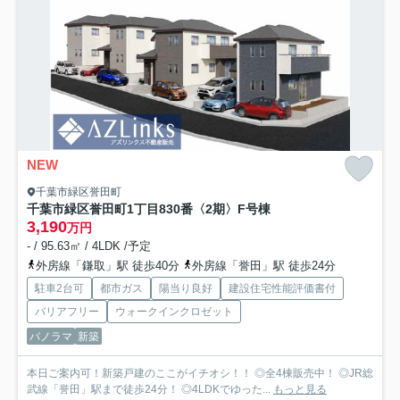
NEW
千葉市緑区誉田町
千葉市緑区誉田町1丁目830番〈2期〉
F号棟
3,190
万円
- / 95.63㎡ / 4LDK /予定
外房線「鎌取」駅 徒歩40分
外房線「誉田」駅 徒歩24分
駐車2台可
都市ガス
陽当り良好
建設住宅性能評価書付
バリアフリー
ウォークインクロゼット
パノラマ
新築
本日ご案内可！新築戸建のここがイチオシ！！ ◎全4棟販売中！ ◎JR総
武線「誉田」駅まで徒歩24分！ ◎4LDKでゆった...
もっと見る