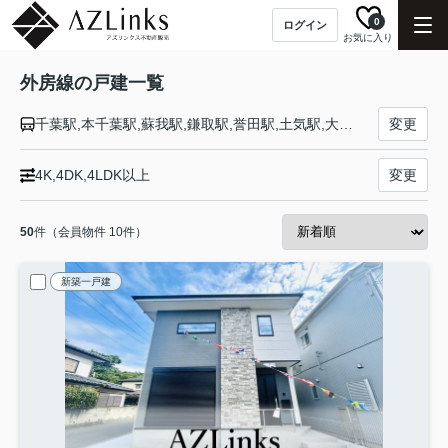
0
ログイン
お気に入り
外房線の戸建一覧
千葉駅,本千葉駅,蘇我駅,鎌取駅,誉田駅,土気駅,大網駅,永田駅,本納駅,新茂原駅,茂原駅,八積駅,上総一ノ宮駅,東浪見駅,太東駅,長者町駅,三門駅,大原駅,浪花駅,御宿駅,勝浦駅,鵜原駅,上総興津駅,行川アイランド駅,安房小湊駅,安房天津駅,安房鴨川駅
変更
4K,4DK,4LDK以上
変更
50
件（会員物件 10件）
新築一戸建