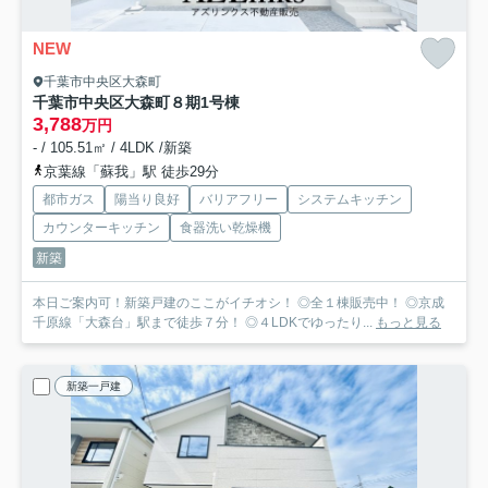
NEW
千葉市中央区大森町
千葉市中央区大森町８期
1号棟
3,788
万円
- / 105.51㎡ / 4LDK /新築
京葉線「蘇我」駅 徒歩29分
都市ガス
陽当り良好
バリアフリー
システムキッチン
カウンターキッチン
食器洗い乾燥機
新築
本日ご案内可！新築戸建のここがイチオシ！ ◎全１棟販売中！ ◎京成
千原線「大森台」駅まで徒歩７分！ ◎４LDKでゆったり...
もっと見る
新築一戸建