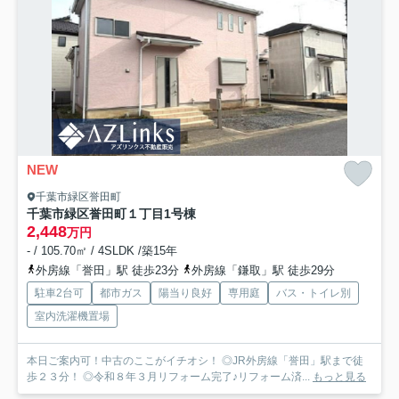
NEW
千葉市緑区誉田町
千葉市緑区誉田町１丁目
1号棟
2,448
万円
- / 105.70㎡ / 4SLDK /築15年
外房線「誉田」駅 徒歩23分
外房線「鎌取」駅 徒歩29分
駐車2台可
都市ガス
陽当り良好
専用庭
バス・トイレ別
室内洗濯機置場
本日ご案内可！中古のここがイチオシ！ ◎JR外房線「誉田」駅まで徒
歩２３分！ ◎令和８年３月リフォーム完了♪リフォーム済...
もっと見る