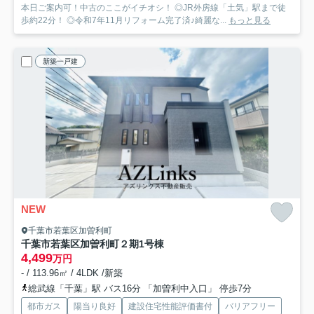
本日ご案内可！中古のここがイチオシ！ ◎JR外房線「土気」駅まで徒
歩約22分！ ◎令和7年11月リフォーム完了済♪綺麗な...
もっと見る
新築一戸建
NEW
千葉市若葉区加曽利町
千葉市若葉区加曽利町２期
1号棟
4,499
万円
- / 113.96㎡ / 4LDK /新築
総武線「千葉」駅 バス16分 「加曽利中入口」 停歩7分
都市ガス
陽当り良好
建設住宅性能評価書付
バリアフリー