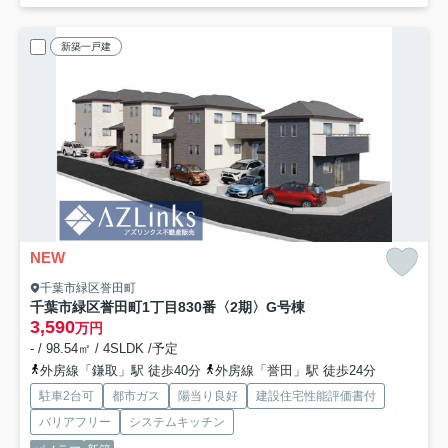
新築一戸建
NEW
千葉市緑区誉田町
千葉市緑区誉田町1丁目830番〈2期〉
G号棟
3,590
万円
- / 98.54㎡ / 4SLDK /予定
外房線「鎌取」駅 徒歩40分
外房線「誉田」駅 徒歩24分
駐車2台可
都市ガス
陽当り良好
建設住宅性能評価書付
バリアフリー
システムキッチン