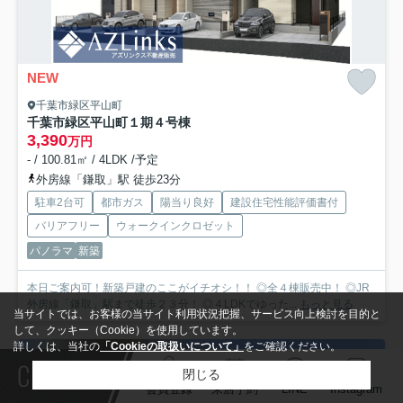
NEW
千葉市緑区平山町
千葉市緑区平山町１期
４号棟
3,390
万円
- / 100.81㎡ / 4LDK /予定
外房線「鎌取」駅 徒歩23分
駐車2台可
都市ガス
陽当り良好
建設住宅性能評価書付
バリアフリー
ウォークインクロゼット
パノラマ
新築
本日ご案内可！新築戸建のここがイチオシ！！ ◎全４棟販売中！ ◎JR
外房線「鎌取」駅まで徒歩２３分！ ◎４LDKでゆった...
もっと見る
当サイトでは、お客様の当サイト利用状況把握、サービス向上検討を目的と
して、クッキー（Cookie）を使用しています。
詳しくは、当社の
「Cookieの取扱いについて」
をご確認ください。
Contact
閉じる
会員登録
来店予約
LINE
Instagram