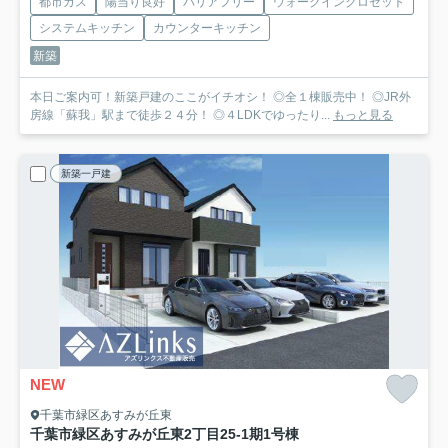
都市ガス
陽当り良好
バリアフリー
ウォークインクロゼット
システムキッチン
カウンターキッチン
新築
本日ご案内可！新築戸建のここがイチオシ！ ◎全１棟販売中！ ◎JR外
房線「蘇我」駅まで徒歩２４分！ ◎４LDKでゆったり...
もっと見る
新築一戸建
NEW
千葉市緑区あすみが丘東
千葉市緑区あすみが丘東2丁目25-1期
1号棟